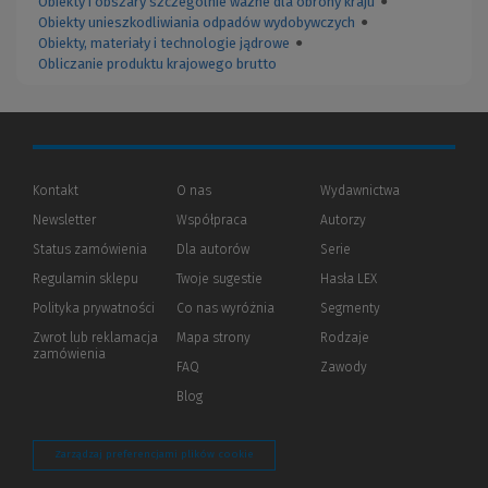
Obiekty i obszary szczególnie ważne dla obrony kraju
●
Obiekty unieszkodliwiania odpadów wydobywczych
●
Obiekty, materiały i technologie jądrowe
●
Obliczanie produktu krajowego brutto
Kontakt
O nas
Wydawnictwa
Newsletter
Współpraca
Autorzy
Status zamówienia
Dla autorów
(Nowe
(Link
Serie
okno)
do
Regulamin sklepu
Twoje sugestie
Hasła LEX
innej
strony)
Polityka prywatności
(Nowe
(Link
Co nas wyróżnia
Segmenty
okno)
do
Zwrot lub reklamacja
Mapa strony
Rodzaje
innej
zamówienia
strony)
FAQ
Zawody
Blog
Zarządzaj preferencjami plików cookie