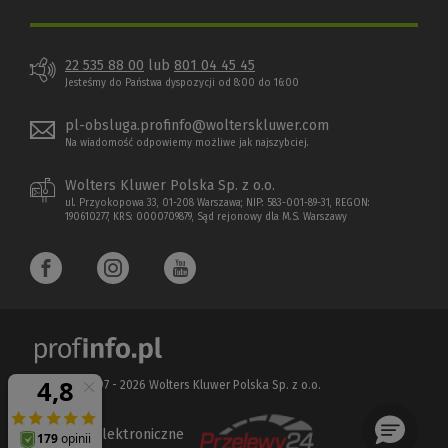
22 535 88 00
lub
801 04 45 45
Jesteśmy do Państwa dyspozycji od 8:00 do 16:00
pl-obsluga.profinfo@wolterskluwer.com
Na wiadomość odpowiemy możliwe jak najszybciej.
Wolters Kluwer Polska Sp. z o.o.
ul. Przyokopowa 33, 01-208 Warszawa; NIP: 583-001-89-31, REGON:
190610277, KRS: 0000709879, Sąd rejonowy dla M.S. Warszawy
Copyright 1997 - 2026 Wolters Kluwer Polska Sp. z o.o.
Płatności elektroniczne
(Nowe
(Link