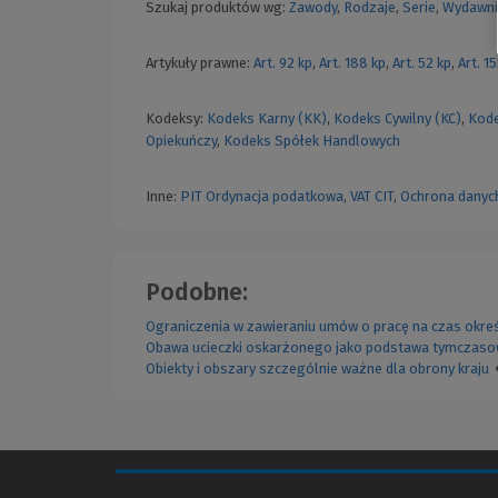
Szukaj produktów wg:
Zawody
,
Rodzaje
,
Serie
,
Wydawni
Artykuły prawne:
Art. 92 kp
,
Art. 188 kp
,
Art. 52 kp
,
Art. 1
Kodeksy:
Kodeks Karny (KK)
,
Kodeks Cywilny (KC)
,
Kode
Opiekuńczy
,
Kodeks Spółek Handlowych
Inne:
PIT
Ordynacja podatkowa
,
VAT
CIT
,
Ochrona danyc
Podobne:
Ograniczenia w zawieraniu umów o pracę na czas okre
Obawa ucieczki oskarżonego jako podstawa tymczas
Obiekty i obszary szczególnie ważne dla obrony kraju