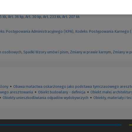
ctwa
,
Autorzy
,
Segmenty
55 kk
,
Art. 36 kp
,
Art. 30 kp
,
Art. 233 kk
,
Art. 207 kk
ks Postępowania Administracyjnego (KPA)
,
Kodeks Postępowania Karnego 
h osobowych
,
Spadki
Wzory umów i pism
,
Zmiany w prawie karnym
,
Zmiany w p
ślony
●
Obawa matactwa oskarżonego jako podstawa tymczasowego areszt
owego aresztowania
●
Obiekt budowlany - definicja
●
Obiekt małej architektury
●
Obiekty unieszkodliwiania odpadów wydobywczych
●
Obiekty, materiały i t