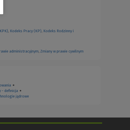
(KPK)
,
Kodeks Pracy (KP)
,
Kodeks Rodzinny i
rawie administracyjnym
,
Zmiany w prawie cywilnym
owania
●
 - definicja
●
echnologie jądrowe