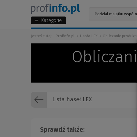
Kategorie
Jesteś tutaj:
Profinfo.pl
Hasła LEX
Obliczanie produkt
Obliczan
Lista haseł LEX
Sprawdź także: