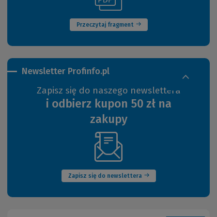
okno)
innej
strony)
Przeczytaj fragment
Newsletter Profinfo.pl
Zapisz się do naszego newslettera
i odbierz kupon 50 zł na
zakupy
(Nowe
okno)
Zapisz się do newslettera