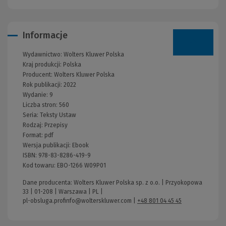
Informacje
Wydawnictwo:
Wolters Kluwer Polska
Kraj produkcji: Polska
Producent:
Wolters Kluwer Polska
Rok publikacji:
2022
Wydanie:
9
Liczba stron:
560
Seria:
Teksty Ustaw
Rodzaj:
Przepisy
Format:
pdf
Wersja publikacji:
Ebook
ISBN:
978-83-8286-419-9
Kod towaru:
EBO-1266 W09P01
Dane producenta: Wolters Kluwer Polska sp. z o.o. | Przyokopowa
33 | 01-208 | Warszawa | PL |
pl-obsluga.profinfo@wolterskluwer.com
|
+48 801 04 45 45