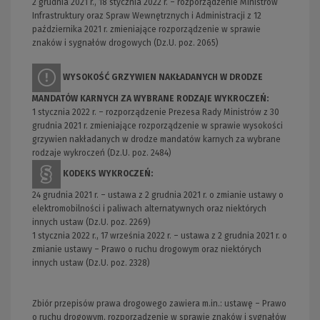
2 grudnia 2021 r., 18 stycznia 2022 r. – rozporządzenie Ministrów
Infrastruktury oraz Spraw Wewnętrznych i Administracji z 12
października 2021 r. zmieniające rozporządzenie w sprawie
znaków i sygnałów drogowych (Dz.U. poz. 2065)
WYSOKOŚĆ GRZYWIEN NAKŁADANYCH W DRODZE
MANDATÓW KARNYCH ZA WYBRANE RODZAJE WYKROCZEŃ:
1 stycznia 2022 r. – rozporządzenie Prezesa Rady Ministrów z 30
grudnia 2021 r. zmieniające rozporządzenie w sprawie wysokości
grzywien nakładanych w drodze mandatów karnych za wybrane
rodzaje wykroczeń (Dz.U. poz. 2484)
KODEKS WYKROCZEŃ:
24 grudnia 2021 r. – ustawa z 2 grudnia 2021 r. o zmianie ustawy o
elektromobilności i paliwach alternatywnych oraz niektórych
innych ustaw (Dz.U. poz. 2269)
1 stycznia 2022 r., 17 września 2022 r. – ustawa z 2 grudnia 2021 r. o
zmianie ustawy – Prawo o ruchu drogowym oraz niektórych
innych ustaw (Dz.U. poz. 2328)
Zbiór przepisów prawa drogowego zawiera m.in.: ustawę – Prawo
o ruchu drogowym, rozporządzenie w sprawie znaków i sygnałów