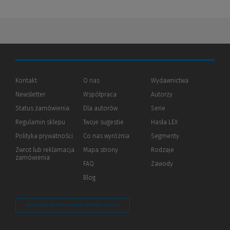
Kontakt
O nas
Wydawnictwa
Newsletter
Współpraca
Autorzy
Status zamówienia
Dla autorów
(Nowe
(Link
Serie
okno)
do
Regulamin sklepu
Twoje sugestie
Hasła LEX
innej
strony)
Polityka prywatności
(Nowe
(Link
Co nas wyróżnia
Segmenty
okno)
do
Zwrot lub reklamacja
Mapa strony
Rodzaje
innej
zamówienia
strony)
FAQ
Zawody
Blog
Zarządzaj preferencjami plików cookie