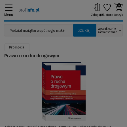
0
Menu
Zaloguj
Ulubione
Koszyk
Wyszukiwanie
Szukaj
zaawansowane
Promocja!
Prawo o ruchu drogowym
(Link
do
innej
strony)