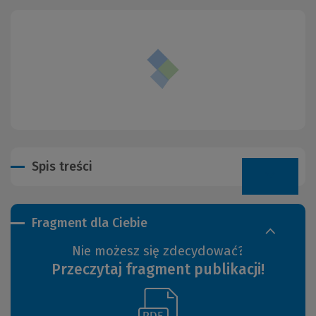
Spis treści
Fragment dla Ciebie
Nie możesz się zdecydować?
Przeczytaj fragment publikacji!
(Link
(Nowe
do