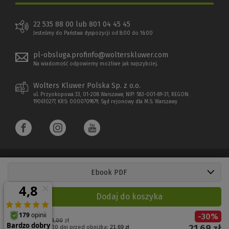
22 535 88 00 lub 801 04 45 45
Jesteśmy do Państwa dyspozycji od 8:00 do 16:00
pl-obsluga.profinfo@wolterskluwer.com
Na wiadomość odpowiemy możliwe jak najszybciej.
Wolters Kluwer Polska Sp. z o.o.
ul. Przyokopowa 33, 01-208 Warszawa; NIP: 583-001-89-31, REGON:
190610277, KRS: 0000709879, Sąd rejonowy dla M.S. Warszawy
Ebook PDF
Copyright 1997 - 2026 Wolters Kluwer Polska Sp. z o.o.
Dodaj do koszyka
Płatności elektroniczne
-
30
%
(Nowe
(Link
Cena regularna:
31,00
zł
21,69
zł
Najniższa cena z 30 dni przed obniżką:
21,69 zł
okno)
do