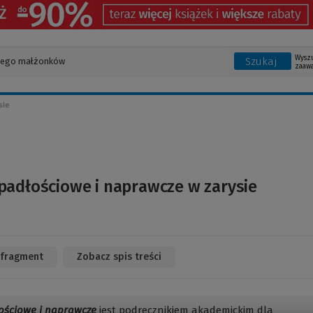
Wysz
Szukaj
zaaw
sie
adłościowe i naprawcze w zarysie
 fragment
(Link
Zobacz spis treści
do
innej
strony)
ościowe i naprawcze
jest podręcznikiem akademickim dla