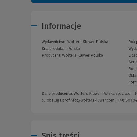
Informacje
Wydawnictwo:
Wolters Kluwer Polska
Rok p
Kraj produkcji: Polska
Wyda
Producent:
Wolters Kluwer Polska
Licz
Seri
Rodz
Okła
Form
Dane producenta: Wolters Kluwer Polska sp. z o.o. |
pl-obsluga.profinfo@wolterskluwer.com
|
+48 801 04
Spis treści