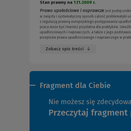
Stan prawny na
1.11.2009 r.
Prawo upałościowe i naprawcze
jest podręcznik
w zwięzły i systematyczny sposób całość problematyki u
z regulacją prawną europejskiego postępowania upadłoś
praca może być również przydatna dla praktyków. Umożl
upadłościowych i naprawczych, a także z jego podstawo
przepisów prawa upadłościowego i naprawczego w prakt
Zobacz spis treści
Fragment dla Ciebie
Nie możesz się zdecydow
Przeczytaj fragment 