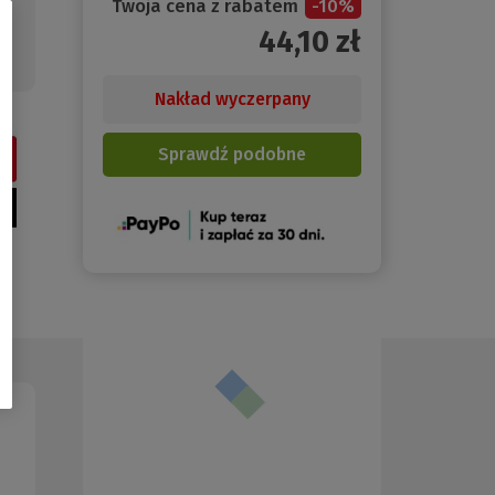
Twoja cena z rabatem
-
10
%
44,10
zł
Nakład wyczerpany
Sprawdź podobne
(Nowe
okno)