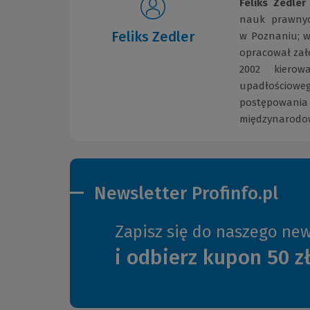
Feliks Zedler
nauk prawnyc
Feliks Zedler
w Poznaniu; w
opracował zał
2002 kierow
upadłościowe
postępowania 
międzynarodo
Newsletter Profinfo.pl
Zapisz się do naszego new
i odbierz kupon 50 z