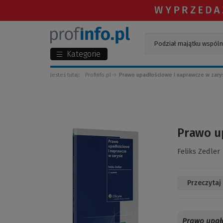
Kategorie
Jesteś tutaj:
Profinfo.pl
Prawo upadłościowe i naprawcze w zary
(Link
Prawo up
do
innej
Feliks Zedler
strony)
Przeczytaj
Prawo upał