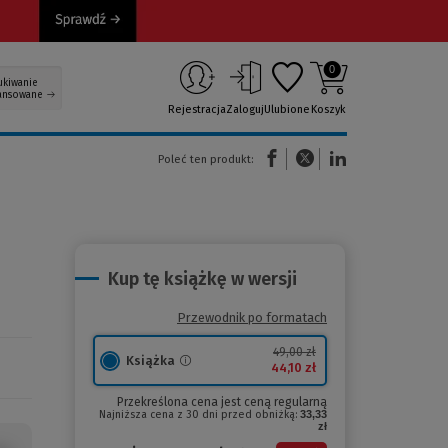
0
ukiwanie
ansowane
Rejestracja
Zaloguj
Ulubione
Koszyk
(Nowe okno)
(Link do innej strony)
(Link do innej strony)
Poleć ten produkt:
Kup tę książkę w wersji
Przewodnik po formatach
49,00 zł
Książka
44,10 zł
Przekreślona cena jest ceną regularną
Najniższa cena z 30 dni przed obniżką:
33,33
zł