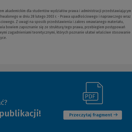
iem akademickim dla studentów wydziałów prawa i administracji przedstawiającym
chwalonego w dniu 28 lutego 2003 r. - Prawa upadłościowego i naprawczego wraz
ciowego. Z uwagi na sposób przedstawienia i zakres omawianego materiału,
iwia bowiem zapoznanie się ze strukturą tego prawa, przebiegiem postępowań
wymi zagadnieniami teoretycznymi, których poznanie ułatwi właściwe stosowanie
yce.
(Link
ać?
(Nowe
do
publikacji!
okno)
innej
Przeczytaj fragment
strony)