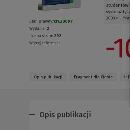
studentów w
systematyc
2003 r. - Pra
Stan prawny:
1.11.2009 r.
Wydanie:
2
Liczba stron:
292
Więcej informacji
Opis publikacji
Fragment dla Ciebie
In
Opis publikacji