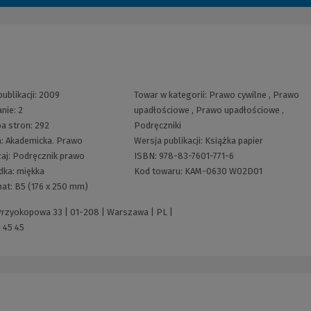
ublikacji:
2009
Towar w kategorii:
Prawo cywilne
,
Prawo
nie:
2
upadłościowe
,
Prawo upadłościowe
,
ba stron:
292
Podręczniki
a:
Akademicka. Prawo
Wersja publikacji:
Książka papier
aj:
Podręcznik prawo
ISBN:
978-83-7601-771-6
dka:
miękka
Kod towaru:
KAM-0630 W02D01
at:
B5 (176 x 250 mm)
 Przyokopowa 33 | 01-208 | Warszawa | PL |
 45 45