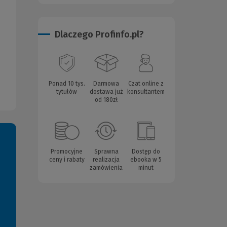
Dlaczego Profinfo.pl?
Ponad 10 tys.
Darmowa
Czat online z
tytułów
dostawa już
konsultantem
od 180zł
Promocyjne
Sprawna
Dostęp do
ceny i rabaty
realizacja
ebooka w 5
zamówienia
minut