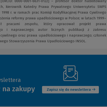
[ORCID: 0000-0001-6631-0122] – profesor doktor habilitowany
h, kierownik Katedry Prawa Prywatnego Uniwersytetu SWPS
 1998 r. w ramach prac Komisji Kodyfikacyjnej Prawa Cywilnego
ożenia reformy prawa upadłościowego w Polsce; w latach 1999–
ał pracami zespołu, który opracował projekt prawa
go i naprawczego; autor licznych publikacji z zakresu
cywilnego oraz prawa upadłościowego i naprawczego; członek
wego Stowarzyszenia Prawa Upadłościowego INSOL.
slettera
(Nowe
ł na zakupy
okno)
Zapisz się do newslettera