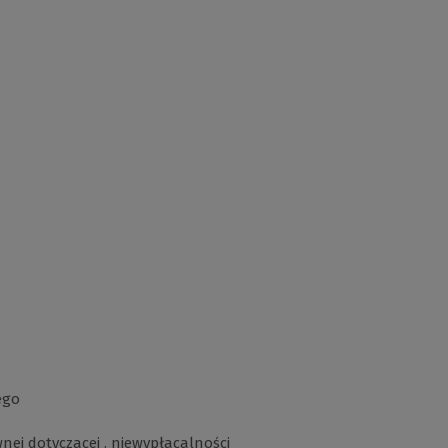
ego
wnej dotyczącej . niewypłacalności