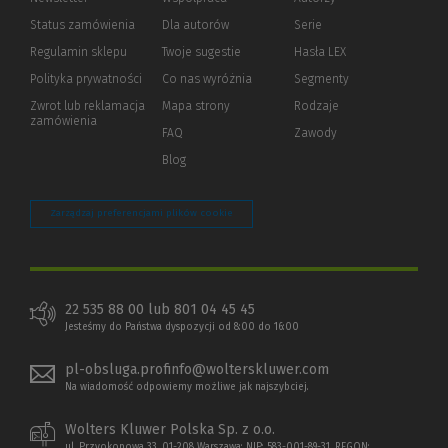
Status zamówienia
Dla autorów
(Nowe
(Link
Serie
okno)
do
Regulamin sklepu
Twoje sugestie
Hasła LEX
innej
strony)
Polityka prywatności
(Nowe
(Link
Co nas wyróżnia
Segmenty
okno)
do
Zwrot lub reklamacja
Mapa strony
Rodzaje
innej
zamówienia
strony)
FAQ
Zawody
Blog
Zarządzaj preferencjami plików cookie
22 535 88 00 lub 801 04 45 45
Jesteśmy do Państwa dyspozycji od 8:00 do 16:00
pl-obsluga.profinfo@wolterskluwer.com
Na wiadomość odpowiemy możliwe jak najszybciej.
Wolters Kluwer Polska Sp. z o.o.
ul. Przyokopowa 33, 01-208 Warszawa; NIP: 583-001-89-31, REGON: