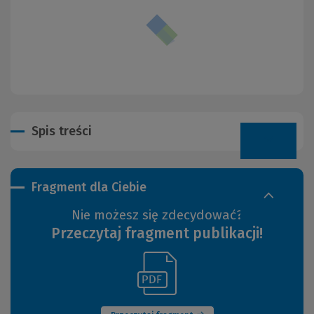
Spis treści
Fragment dla Ciebie
Nie możesz się zdecydować?
Przeczytaj fragment publikacji!
(Link
(Nowe
do
okno)
innej
strony)