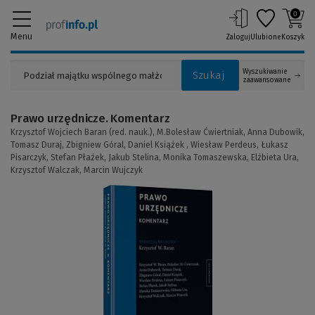
0
Menu
Zaloguj
Ulubione
Koszyk
Wyszukiwanie
Szukaj
zaawansowane
Prawo urzędnicze. Komentarz
Krzysztof Wojciech Baran (red. nauk.),
M.Bolesław Ćwiertniak,
Anna Dubowik,
Tomasz Duraj,
Zbigniew Góral,
Daniel Książek ,
Wiesław Perdeus,
Łukasz
Pisarczyk,
Stefan Płażek,
Jakub Stelina,
Monika Tomaszewska,
Elżbieta Ura,
Krzysztof Walczak,
Marcin Wujczyk
(Link
do
innej
strony)