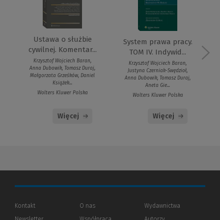
Ustawa o służbie
System prawa pracy.
cywilnej. Komentar...
TOM IV. Indywid...
Krzysztof Wojciech Baran,
Krzysztof Wojciech Baran,
Anna Dubowik, Tomasz Duraj,
Justyna Czerniak-Swędzioł,
Małgorzata Grześków, Daniel
Anna Dubowik, Tomasz Duraj,
Książek...
Aneta Gie...
Wolters Kluwer Polska
Wolters Kluwer Polska
Więcej
Więcej
Kontakt
O nas
Wydawnictwa
Newsletter
Współpraca
Autorzy