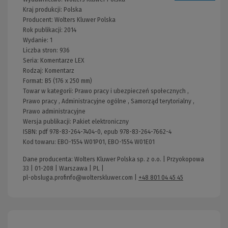
Kraj produkcji: Polska
Producent:
Wolters Kluwer Polska
Rok publikacji:
2014
Wydanie:
1
Liczba stron:
936
Seria:
Komentarze LEX
Rodzaj:
Komentarz
Format:
B5 (176 x 250 mm)
Towar w kategorii:
Prawo pracy i ubezpieczeń społecznych
,
Prawo pracy
,
Administracyjne ogólne
,
Samorząd terytorialny
,
Prawo administracyjne
Wersja publikacji:
Pakiet elektroniczny
ISBN:
pdf 978-83-264-7404-0, epub 978-83-264-7662-4
Kod towaru:
EBO-1554 W01P01, EBO-1554 W01E01
Dane producenta: Wolters Kluwer Polska sp. z o.o. | Przyokopowa
33 | 01-208 | Warszawa | PL |
pl-obsluga.profinfo@wolterskluwer.com
|
+48 801 04 45 45