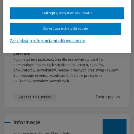
Książka uwzględnia starannie wybrane orzecznictwo sądowe
oraz literaturę prawa pracy. Czytelnik ma również możliwość
Zaakceptuj wszystkie pliki cookie
zapoznania się z oryginalną argumentacją prawniczą. W
korzystaniu z komentarza pomocny będzie szczegółowy indeks
rzeczowy.
Odrzuć wszystkie pliki cookie
Autorami są wybitni przedstawiciele nauki i praktyki prawa pracy
Zarządzaj preferencjami plików cookie
z różnych ośrodków naukowych w całym kraju.
Adresaci:
Publikacja jest przeznaczona dla pracowników działów
personalnych rozmaitych struktur publicznych, sędziów,
prokuratorów, adwokatów, radców prawnych oraz związkowców.
Zainteresuje również przedstawicieli nauki prawa oraz
aplikantów zawodów prawniczych.
Zwiń opis
Zobacz spis treści
Informacje
Wydawnictwo:
Wolters Kluwer Polska