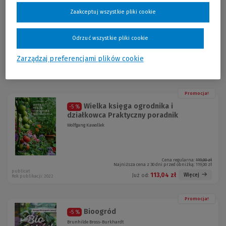
Byliny rośliny na lata Zaprojektuj
-5 %
wymarzoną rabatę
Zaakceptuj wszystkie pliki cookie
Magdalena Markiewicz
Odrzuć wszystkie pliki cookie
Cena regularna:
69,90 zł
Zarządzaj preferencjami plików cookie
Najniższa cena z 30 dni przed obniżką:
69,90 zł
publicat
66,40 zł
Więcej
Już od:
Rok publikacji: 2025
Promocja!
Wielka księga ogrodnika i
-5 %
działkowca Praktyczny poradnik
Wolfgang Kawollek
Cena regularna:
119,00 zł
Najniższa cena z 30 dni przed obniżką:
119,00 zł
publicat
113,04 zł
Więcej
Już od:
Rok publikacji: 2022
Promocja!
Bioogród
-5 %
Brunhilde Bross-Burkhardt