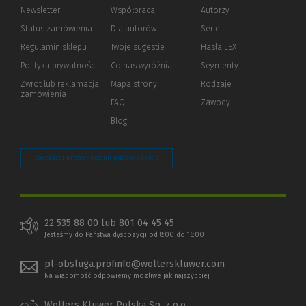
Newsletter
Współpraca
Autorzy
Status zamówienia
Dla autorów
(Nowe
(Link
Serie
okno)
do
Regulamin sklepu
Twoje sugestie
Hasła LEX
innej
strony)
Polityka prywatności
(Nowe
(Link
Co nas wyróżnia
Segmenty
okno)
do
Zwrot lub reklamacja
Mapa strony
Rodzaje
innej
zamówienia
strony)
FAQ
Zawody
Blog
Zarządzaj preferencjami plików cookie
22 535 88 00 lub 801 04 45 45
Jesteśmy do Państwa dyspozycji od 8:00 do 16:00
pl-obsluga.profinfo@wolterskluwer.com
Na wiadomość odpowiemy możliwe jak najszybciej.
Wolters Kluwer Polska Sp. z o.o.