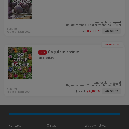
Cena regularna:
89,00 zł
Najniższa cena z 30 dni przed obniżką:
89,00 zł
publicat
84,55 zł
Więcej
Już od:
Rok publikacji: 2022
Promocja!
Co gdzie rośnie
-5 %
Didier Willery
Cena regularna:
99,00 zł
Najniższa cena z 30 dni przed obniżką:
99,00 zł
publicat
94,06 zł
Więcej
Już od:
Rok publikacji: 2021
Kontakt
O nas
Wydawnictwa