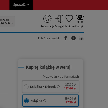
0
ukiwanie
ansowane
Rejestracja
Zaloguj
Ulubione
Koszyk
(Nowe okno)
(Link do innej strony)
(Link do innej strony)
Poleć ten produkt:
Kup tę książkę w wersji
Przewodnik po formatach
257,00 zł
Książka + E-book
137,60 zł
139,00 zł
Książka
97,30 zł