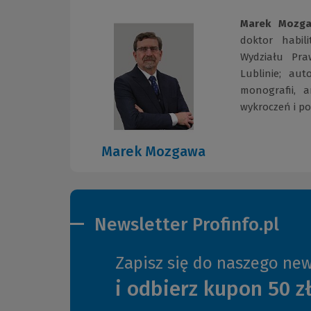
Marek Mozg
doktor habil
Wydziału Praw
Lublinie; au
monografii, 
wykroczeń i p
Marek Mozgawa
Newsletter Profinfo.pl
Zapisz się do naszego new
i odbierz kupon 50 z