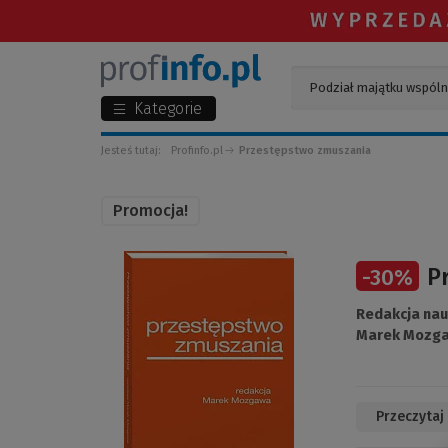
Kategorie
Jesteś tutaj:
Profinfo.pl
Przestępstwo zmuszania
Promocja!
(Link
P
-
30
%
do
innej
Redakcja na
strony)
Marek Mozg
Przeczytaj