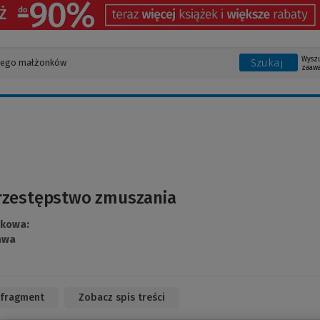
Wysz
Szukaj
zaaw
rzestępstwo zmuszania
ukowa:
awa
 fragment
(Link
Zobacz spis treści
do
innej