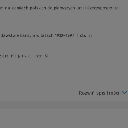
na ziemiach polskich do pierwszych lat II Rzeczypospolitej |
dawstwie karnym w latach 1932–1997 | str. 33
t. 191 § 1 k.k. | str. 51
Rozwiń spis treści