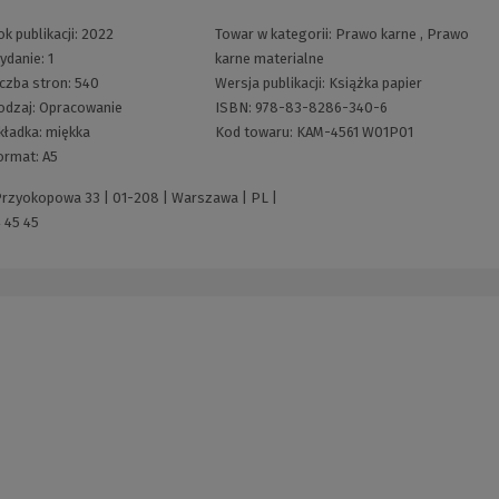
ok publikacji:
2022
Towar w kategorii:
Prawo karne
,
Prawo
ydanie:
1
karne materialne
iczba stron:
540
Wersja publikacji:
Książka papier
odzaj:
Opracowanie
ISBN:
978-83-8286-340-6
kładka:
miękka
Kod towaru:
KAM-4561 W01P01
ormat:
A5
 Przyokopowa 33 | 01-208 | Warszawa | PL |
 45 45