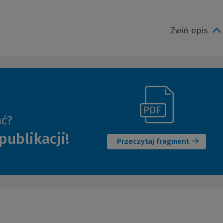
Zwiń opis
(Link
ać?
(Nowe
do
publikacji!
okno)
innej
Przeczytaj fragment
strony)