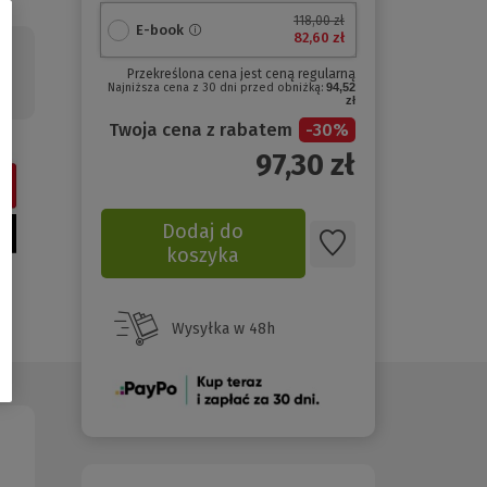
118,00 zł
E-book
82,60 zł
a
ne
Przekreślona cena jest ceną regularną
Najniższa cena z 30 dni przed obniżką:
94,52
zł
Twoja cena z rabatem
-
30
%
97,30
zł
Dodaj do
koszyka
Wysyłka w 48h
(Nowe
okno)