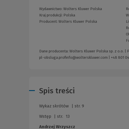
Wydawnictwo:
Wolters Kluwer Polska
R
Kraj produkcji: Polska
W
Producent:
Wolters Kluwer Polska
L
R
O
F
Dane producenta: Wolters Kluwer Polska sp. z o.o. |
pl-obsluga.profinfo@wolterskluwer.com
|
+48 801 04
Spis treści
Wykaz skrótów | str. 9
Wstęp | str. 13
Andrzej Wrzyszcz