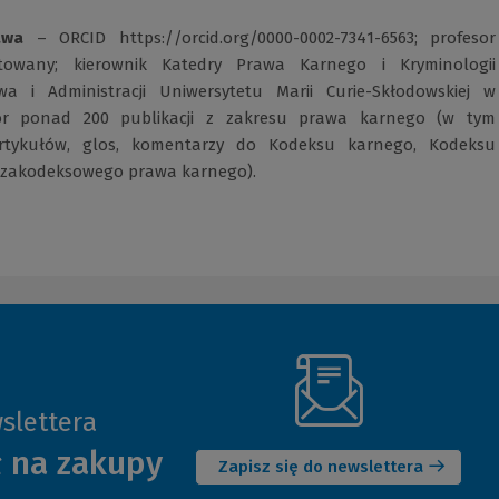
awa
– ORCID
https://orcid.org/0000-0002-7341-6563
(Link
; profesor
itowany; kierownik Katedry Prawa Karnego i Kryminologii
do
a i Administracji Uniwersytetu Marii Curie-Skłodowskiej w
innej
tor ponad 200 publikacji z zakresu prawa karnego (w tym
strony)
artykułów, glos, komentarzy do Kodeksu karnego, Kodeksu
ozakodeksowego prawa karnego).
slettera
(Nowe
ł na zakupy
okno)
Zapisz się do newslettera