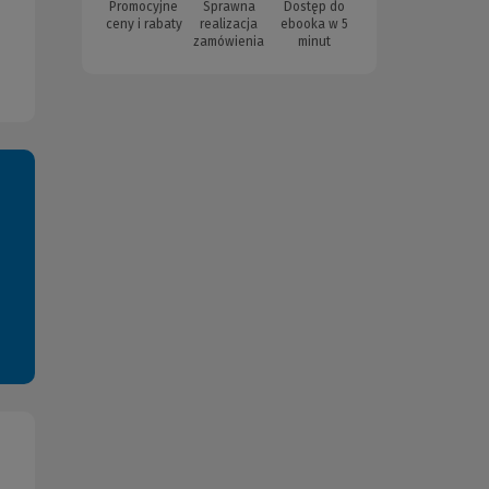
Promocyjne
Sprawna
Dostęp do
ceny i rabaty
realizacja
ebooka w 5
zamówienia
minut