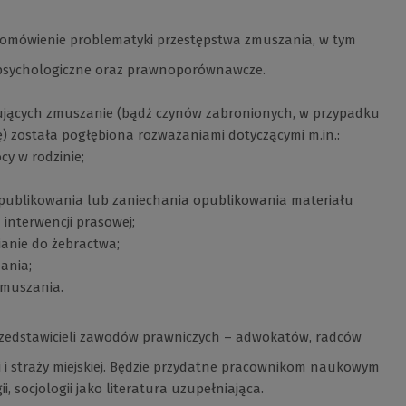
e omówienie problematyki przestępstwa zmuszania, w tym
 psychologiczne oraz prawnoporównawcze.
ujących zmuszanie (bądź czynów zabronionych, w przypadku
) została pogłębiona rozważaniami dotyczącymi m.in.:
y w rodzinie;
opublikowania lub zaniechania opublikowania materiału
interwencji prasowej;
ianie do żebractwa;
ania;
zmuszania.
zedstawicieli zawodów prawniczych – adwokatów, radców
i i straży miejskiej. Będzie przydatne pracownikom naukowym
 socjologii jako literatura uzupełniająca.