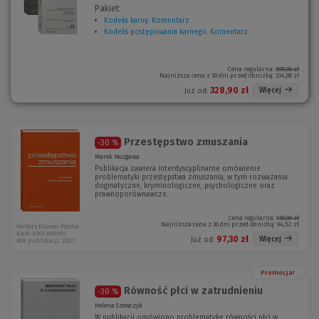
Pakiet:
Kodeks karny. Komentarz
(
Kodeks postępowania karnego. Komentarz
N
(
o
N
w
o
e
w
Cena regularna:
598,00 zł
Najniższa cena z 30 dni przed obniżką:
334,88 zł
o
e
k
o
328,90 zł
Więcej
Już od:
n
k
o
n
)
o
)
Przestępstwo zmuszania
-30 %
Marek Mozgawa
Publikacja zawiera interdyscyplinarne omówienie
problematyki przestępstwa zmuszania, w tym rozważania
dogmatyczne, kryminologiczne, psychologiczne oraz
prawnoporównawcze.
Cena regularna:
139,00 zł
Najniższa cena z 30 dni przed obniżką:
94,52 zł
Wolters Kluwer Polska
KAM-4561 W01P01
97,30 zł
Więcej
Już od:
Rok publikacji: 2022
Promocja!
Równość płci w zatrudnieniu
-30 %
Helena Szewczyk
W publikacji omówiono problematykę równości płci w