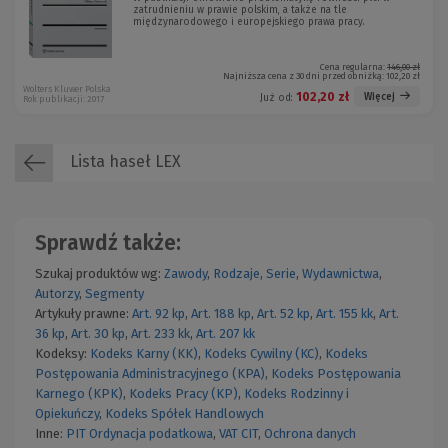
zatrudnieniu w prawie polskim, a także na tle
międzynarodowego i europejskiego prawa pracy.
Cena regularna:
146,00 zł
Najniższa cena z 30 dni przed obniżką:
102,20 zł
Wolters Kluwer Polska
102,20 zł
Więcej
Już od:
Rok publikacji: 2017
Lista haseł LEX
Sprawdź także:
Szukaj produktów wg:
Zawody
,
Rodzaje
,
Serie
,
Wydawnictwa
,
Autorzy
,
Segmenty
Artykuły prawne:
Art. 92 kp
,
Art. 188 kp
,
Art. 52 kp
,
Art. 155 kk
,
Art.
36 kp
,
Art. 30 kp
,
Art. 233 kk
,
Art. 207 kk
Kodeksy:
Kodeks Karny (KK)
,
Kodeks Cywilny (KC)
,
Kodeks
Postępowania Administracyjnego (KPA)
,
Kodeks Postępowania
Karnego (KPK)
,
Kodeks Pracy (KP)
,
Kodeks Rodzinny i
Opiekuńczy
,
Kodeks Spółek Handlowych
Inne:
PIT
Ordynacja podatkowa
,
VAT
CIT
,
Ochrona danych