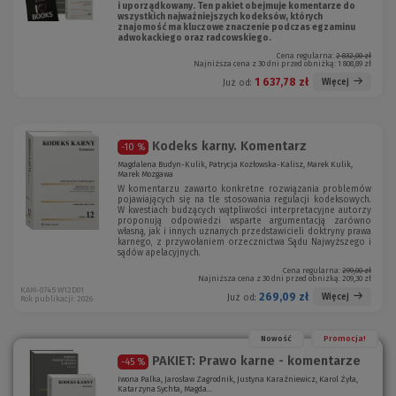
i uporządkowany. Ten pakiet obejmuje komentarze do
wszystkich najważniejszych kodeksów, których
znajomość ma kluczowe znaczenie podczas egzaminu
adwokackiego oraz radcowskiego.
Cena regularna:
2 832,00 zł
Najniższa cena z 30 dni przed obniżką:
1 808,89 zł
1 637,78 zł
Więcej
Już od:
Kodeks karny. Komentarz
-10 %
Magdalena Budyn-Kulik, Patrycja Kozłowska-Kalisz, Marek Kulik,
Marek Mozgawa
W komentarzu zawarto konkretne rozwiązania problemów
pojawiających się na tle stosowania regulacji kodeksowych.
W kwestiach budzących wątpliwości interpretacyjne autorzy
proponują odpowiedzi wsparte argumentacją zarówno
własną, jak i innych uznanych przedstawicieli doktryny prawa
karnego, z przywołaniem orzecznictwa Sądu Najwyższego i
sądów apelacyjnych.
Cena regularna:
299,00 zł
Najniższa cena z 30 dni przed obniżką:
209,30 zł
KAM-0745 W12D01
269,09 zł
Więcej
Już od:
Rok publikacji: 2026
Nowość
Promocja!
PAKIET: Prawo karne - komentarze
-45 %
Iwona Palka, Jarosław Zagrodnik, Justyna Karaźniewicz, Karol Żyła,
Katarzyna Sychta, Magda...