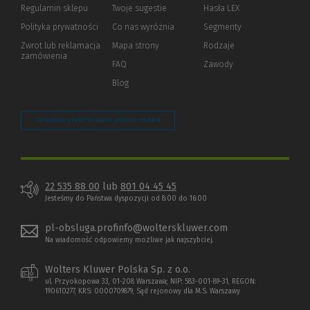
Regulamin sklepu
Twoje sugestie
Hasła LEX
innej
strony)
Polityka prywatności
(Nowe
(Link
Co nas wyróżnia
Segmenty
okno)
do
Zwrot lub reklamacja
Mapa strony
Rodzaje
innej
zamówienia
strony)
FAQ
Zawody
Blog
Zarządzaj preferencjami plików cookie
22 535 88 00
lub
801 04 45 45
Jesteśmy do Państwa dyspozycji od 8:00 do 16:00
pl-obsluga.profinfo@wolterskluwer.com
Na wiadomość odpowiemy możliwe jak najszybciej.
Wolters Kluwer Polska Sp. z o.o.
ul. Przyokopowa 33, 01-208 Warszawa; NIP: 583-001-89-31, REGON:
190610277, KRS: 0000709879, Sąd rejonowy dla M.S. Warszawy