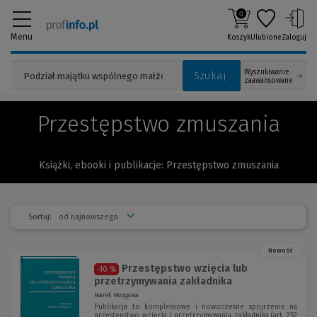
0
Menu
Koszyk
Ulubione
Zaloguj
Wyszukiwanie
Szukaj
zaawansowane
Przestępstwo zmuszania
Książki, ebooki i publikacje: Przestępstwo zmuszania
Sortuj:
Nowość
Przestępstwo wzięcia lub
-10 %
przetrzymywania zakładnika
Marek Mozgawa
Publikacja to kompleksowe i nowoczesne spojrzenie na
przestępstwo wzięcia i przetrzymywania zakładnika (art. 252