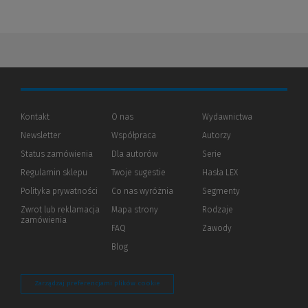
Kontakt
O nas
Wydawnictwa
Newsletter
Współpraca
Autorzy
Status zamówienia
Dla autorów
(Nowe
(Link
Serie
okno)
do
Regulamin sklepu
Twoje sugestie
Hasła LEX
innej
strony)
Polityka prywatności
(Nowe
(Link
Co nas wyróżnia
Segmenty
okno)
do
Zwrot lub reklamacja
Mapa strony
Rodzaje
innej
zamówienia
strony)
FAQ
Zawody
Blog
Zarządzaj preferencjami plików cookie