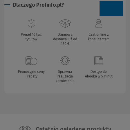
Dlaczego Profinfo.pl?
Ponad 10 tys.
Darmowa
Czat online z
tytułów
dostawa już od
konsultantem
180zł
Promocyjne ceny
Sprawna
Dostęp do
i rabaty
realizacja
ebooka w 5 minut
zamówienia
Ostatnio oglądane produkty