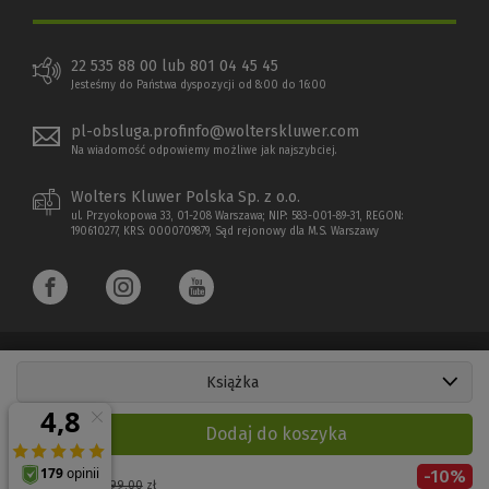
22 535 88 00 lub 801 04 45 45
Jesteśmy do Państwa dyspozycji od 8:00 do 16:00
pl-obsluga.profinfo@wolterskluwer.com
Na wiadomość odpowiemy możliwe jak najszybciej.
Wolters Kluwer Polska Sp. z o.o.
ul. Przyokopowa 33, 01-208 Warszawa; NIP: 583-001-89-31, REGON:
190610277, KRS: 0000709879, Sąd rejonowy dla M.S. Warszawy
Książka
Copyright 1997 - 2026 Wolters Kluwer Polska Sp. z o.o.
Dodaj do koszyka
Płatności elektroniczne
-
10
%
(Nowe
(Link
Cena regularna:
199,00
zł