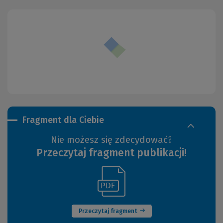
Fragment dla Ciebie
Nie możesz się zdecydować?
Przeczytaj fragment publikacji!
(Link
(Nowe
do
okno)
innej
strony)
Przeczytaj fragment