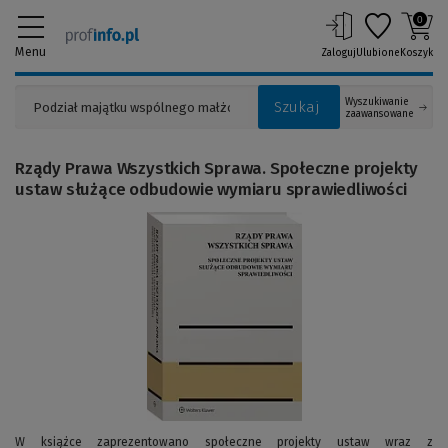
0
Menu
Zaloguj
Ulubione
Koszyk
Wyszukiwanie
Szukaj
zaawansowane
Rządy Prawa Wszystkich Sprawa. Społeczne projekty
ustaw służące odbudowie wymiaru sprawiedliwości
(Link
do
innej
strony)
W książce zaprezentowano społeczne projekty ustaw wraz z