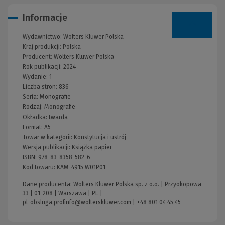
Informacje
Wydawnictwo:
Wolters Kluwer Polska
Kraj produkcji: Polska
Producent:
Wolters Kluwer Polska
Rok publikacji:
2024
Wydanie:
1
Liczba stron:
836
Seria:
Monografie
Rodzaj:
Monografie
Okładka:
twarda
Format:
A5
Towar w kategorii:
Konstytucja i ustrój
Wersja publikacji:
Książka papier
ISBN:
978-83-8358-582-6
Kod towaru:
KAM-4915 W01P01
Dane producenta: Wolters Kluwer Polska sp. z o.o. | Przyokopowa
33 | 01-208 | Warszawa | PL |
pl-obsluga.profinfo@wolterskluwer.com
|
+48 801 04 45 45