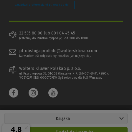
Zarządzaj preferencjami plików cookie
22 535 88 00 lub 801 04 45 45
Jesteśmy do Państwa dyspozycji od 8:00 do 16:00
pl-obsluga.profinfo@wolterskluwer.com
Na wiadomość odpowiemy możliwe jak najszybciej.
Wolters Kluwer Polska Sp. z o.o.
ul. Przyokopowa 33, 01-208 Warszawa; NIP: 583-001-89-31, REGON:
190610277, KRS: 0000709879, Sąd rejonowy dla M.S. Warszawy
Książka
Copyright 1997 - 2026 Wolters Kluwer Polska Sp. z o.o.