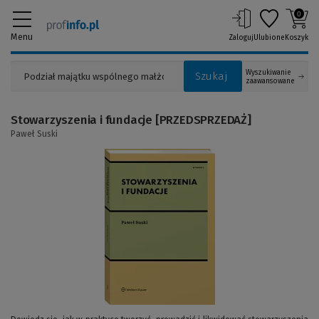
0
Menu
Zaloguj
Ulubione
Koszyk
Wyszukiwanie
Szukaj
zaawansowane
Stowarzyszenia i fundacje [PRZEDSPRZEDAŻ]
Paweł Suski
(Link
do
innej
strony)