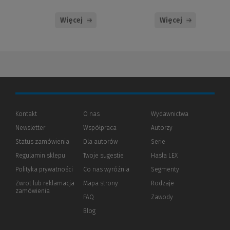
Więcej
Więcej
Kontakt
O nas
Wydawnictwa
Newsletter
Współpraca
Autorzy
Status zamówienia
Dla autorów
(Nowe
(Link
Serie
okno)
do
Regulamin sklepu
Twoje sugestie
Hasła LEX
innej
strony)
Polityka prywatności
(Nowe
(Link
Co nas wyróżnia
Segmenty
okno)
do
Zwrot lub reklamacja
Mapa strony
Rodzaje
innej
zamówienia
strony)
FAQ
Zawody
Blog