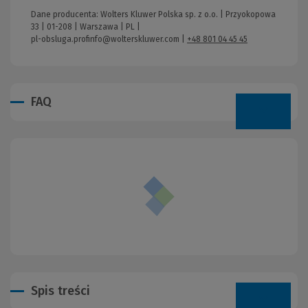
Dane producenta: Wolters Kluwer Polska sp. z o.o. | Przyokopowa
33 | 01-208 | Warszawa | PL |
pl-obsluga.profinfo@wolterskluwer.com
|
+48 801 04 45 45
FAQ
Spis treści