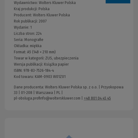
Wydawnictwo:
Wolters Kluwer Polska
Kraj produkcji: Polska
Producent:
Wolters Kluwer Polska
Rok publikacji:
2007
Wydanie:
1
Liczba stron:
224
Seria:
Monografie
Okładka:
miękka
Format:
A5 (148 × 210 mm)
Towar w kategorii:
ZUS, ubezpieczenia
Wersja publikacji:
Książka papier
ISBN:
978-83-7526-184-4
Kod towaru:
KAM-0903 W01Z01
Dane producenta: Wolters Kluwer Polska sp. z o.o. | Przyokopowa
33 | 01-208 | Warszawa | PL |
pl-obsluga.profinfo@wolterskluwer.com
|
+48 801 04 45 45