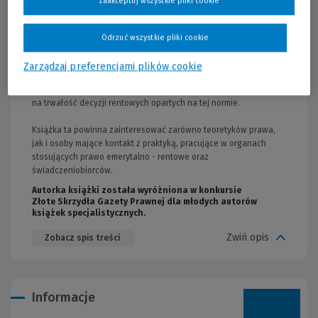
Zaakceptuj wszystkie pliki cookie
w tym zagadnienie wstrzymania wypłaty świadczeń, zwrotu
nienależnie pobranych kwot emerytur i rent oraz wpływu błędu
organu rentowego lub sądu na sytuację prawną
Odrzuć wszystkie pliki cookie
świadczeniobiorców i osób uprawnionych do świadczeń.
Zarządzaj preferencjami plików cookie
Zawarto tu także rozważania na temat wpływu orzeczenia
Trybunału Konstytucyjnego o niekonstrukcyjności normy prawnej
na trwałość decyzji rentowych opartych na tej normie.
Książka ta powinna zainteresować zarówno teoretyków prawa,
jak i osoby mające kontakt z praktyką, pracujące w organach
stosujących prawo emerytalno - rentowe oraz
świadczeniobiorców.
Autorka książki została wyróżniona w konkursie
Złote Skrzydła Gazety Prawnej dla młodych autorów
książek specjalistycznych.
Zwiń opis
Zobacz spis treści
Informacje