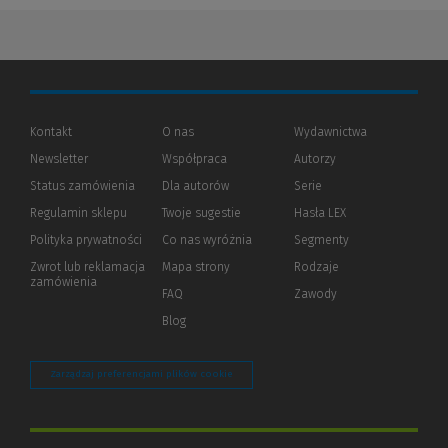
Kontakt
O nas
Wydawnictwa
Newsletter
Współpraca
Autorzy
Status zamówienia
Dla autorów
(Nowe
(Link
Serie
okno)
do
Regulamin sklepu
Twoje sugestie
Hasła LEX
innej
strony)
Polityka prywatności
(Nowe
(Link
Co nas wyróżnia
Segmenty
okno)
do
Zwrot lub reklamacja
Mapa strony
Rodzaje
innej
zamówienia
strony)
FAQ
Zawody
Blog
Zarządzaj preferencjami plików cookie