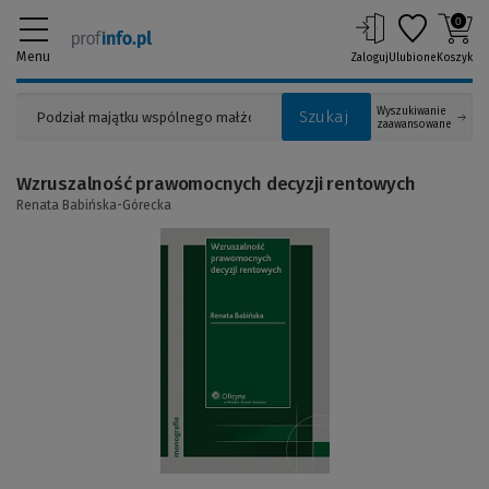
0
Menu
Zaloguj
Ulubione
Koszyk
Wyszukiwanie
Szukaj
zaawansowane
Wzruszalność prawomocnych decyzji rentowych
Renata Babińska-Górecka
(Link
do
innej
strony)