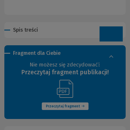
Spis treści
Fragment dla Ciebie
Nie możesz się zdecydować?
Przeczytaj fragment publikacji!
(Link
(Nowe
do
okno)
innej
strony)
Przeczytaj fragment