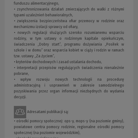
funduszu alimentacyjnego,
• zsynchronizowania działań zmierzających do walki z różnymi
typami uzależnień behawioralnych,
• zwiększenia bezpieczeństwa ofiar przemocy w rodzinie oraz
mechanizmu izolacji sprawcy od ofiary,
• nowych regulacji służących szeroko rozumianemu wsparciu
rodziny, w tym ustawy o rodzinnym kapitale opiekuńczym,
świadczenia „Dobry start”, programu dożywiania „Posiłek w
szkole i w domu” oraz wsparcia kobiet w ciąży i rodzin w ramach
tzw. ustawy „Za życiem”,
• kryteriów dochodowych i zasad ustalania dochodu,
• interpretacji przepisów regulujących świadczenia nienależnie
pobrane,
• wpływ rozwoju nowych technologii na procedurę
administracyjną i usprawnień w zakresie samodzielnego
pozyskiwania przez organ informacji niezbędnych do wydania
decyzji.
Adresatami publikacji są:
• ośrodki pomocy społecznej: ops-y, mops-y (na poziomie gminy),
powiatowe centra pomocy rodzinie, regionalne ośrodki pomocy
społecznej (na poziomie wojewódzkim),