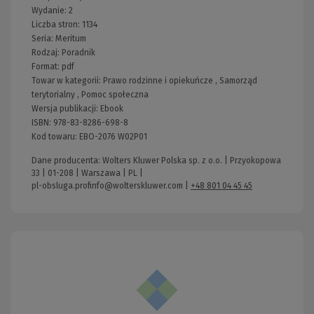
Wydanie:
2
Liczba stron:
1134
Seria:
Meritum
Rodzaj:
Poradnik
Format:
pdf
Towar w kategorii:
Prawo rodzinne i opiekuńcze
,
Samorząd
terytorialny
,
Pomoc społeczna
Wersja publikacji:
Ebook
ISBN:
978-83-8286-698-8
Kod towaru:
EBO-2076 W02P01
Dane producenta: Wolters Kluwer Polska sp. z o.o. | Przyokopowa
33 | 01-208 | Warszawa | PL |
pl-obsluga.profinfo@wolterskluwer.com
|
+48 801 04 45 45