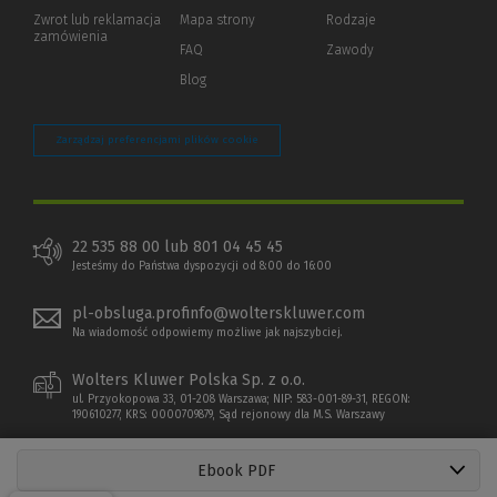
okno)
do
Zwrot lub reklamacja
Mapa strony
Rodzaje
innej
zamówienia
strony)
FAQ
Zawody
Blog
Zarządzaj preferencjami plików cookie
22 535 88 00 lub 801 04 45 45
Jesteśmy do Państwa dyspozycji od 8:00 do 16:00
pl-obsluga.profinfo@wolterskluwer.com
Na wiadomość odpowiemy możliwe jak najszybciej.
Wolters Kluwer Polska Sp. z o.o.
ul. Przyokopowa 33, 01-208 Warszawa; NIP: 583-001-89-31, REGON:
190610277, KRS: 0000709879, Sąd rejonowy dla M.S. Warszawy
Ebook PDF