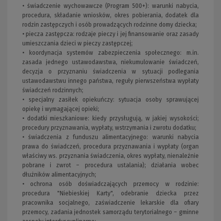
• świadczenie wychowawcze (Program 500+): warunki nabycia,
procedura, składanie wniosków, okres pobierania, dodatek dla
rodzin zastępczych i osób prowadzących rodzinne domy dziecka;
• piecza zastępcza: rodzaje pieczy i jej finansowanie oraz zasady
umieszczania dzieci w pieczy zastępczej;
• koordynacja systemów zabezpieczenia społecznego: m.in.
zasada jednego ustawodawstwa, niekumulowanie świadczeń,
decyzja o przyznaniu świadczenia w sytuacji podlegania
ustawodawstwu innego państwa, reguły pierwszeństwa wypłaty
świadczeń rodzinnych;
• specjalny zasiłek opiekuńczy: sytuacja osoby sprawującej
opiekę i wymagającej opieki;
• dodatki mieszkaniowe: kiedy przysługują, w jakiej wysokości;
procedury przyznawania, wypłaty, wstrzymania i zwrotu dodatku;
• świadczenia z funduszu alimentacyjnego: warunki nabycia
prawa do świadczeń, procedura przyznawania i wypłaty (organ
właściwy ws. przyznania świadczenia, okres wypłaty, nienależnie
pobrane i zwrot – procedura ustalania); działania wobec
dłużników alimentacyjnych;
• ochrona osób doświadczających przemocy w rodzinie:
procedura "Niebieskiej Karty", odebranie dziecka przez
pracownika socjalnego, zaświadczenie lekarskie dla ofiary
przemocy, zadania jednostek samorządu terytorialnego – gminne