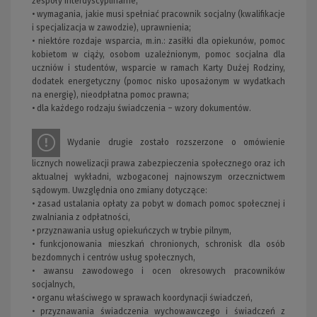
zespoły interdyscyplinarne;
• wymagania, jakie musi spełniać pracownik socjalny (kwalifikacje
i specjalizacja w zawodzie), uprawnienia;
• niektóre rozdaje wsparcia, m.in.: zasiłki dla opiekunów, pomoc
kobietom w ciąży, osobom uzależnionym, pomoc socjalna dla
uczniów i studentów, wsparcie w ramach Karty Dużej Rodziny,
dodatek energetyczny (pomoc nisko uposażonym w wydatkach
na energię), nieodpłatna pomoc prawna;
• dla każdego rodzaju świadczenia – wzory dokumentów.
Wydanie drugie zostało rozszerzone o omówienie
licznych nowelizacji prawa zabezpieczenia społecznego oraz ich
aktualnej wykładni, wzbogaconej najnowszym orzecznictwem
sądowym. Uwzględnia ono zmiany dotyczące:
• zasad ustalania opłaty za pobyt w domach pomoc społecznej i
zwalniania z odpłatności,
• przyznawania usług opiekuńczych w trybie pilnym,
• funkcjonowania mieszkań chronionych, schronisk dla osób
bezdomnych i centrów usług społecznych,
• awansu zawodowego i ocen okresowych pracowników
socjalnych,
• organu właściwego w sprawach koordynacji świadczeń,
• przyznawania świadczenia wychowawczego i świadczeń z