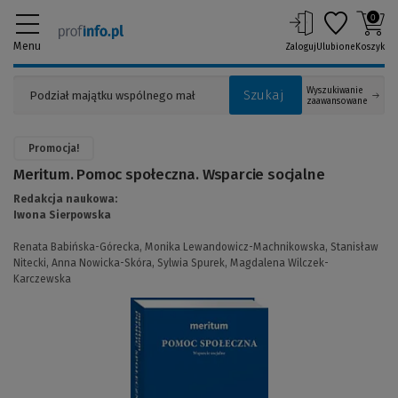
0
Menu
Zaloguj
Ulubione
Koszyk
Wyszukiwanie
Szukaj
zaawansowane
Promocja!
Meritum. Pomoc społeczna. Wsparcie socjalne
Redakcja naukowa:
Iwona Sierpowska
Renata Babińska-Górecka,
Monika Lewandowicz-Machnikowska,
Stanisław
Nitecki,
Anna Nowicka-Skóra,
Sylwia Spurek,
Magdalena Wilczek-
Karczewska
(Link
do
innej
strony)