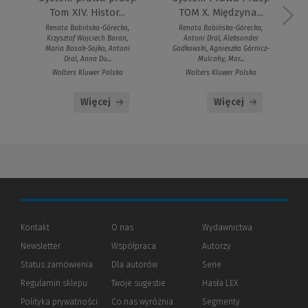
Tom XIV. Histor...
TOM X. Międzyna...
Renata Babińska-Górecka,
Renata Babińska-Górecka,
Krzysztof Wojciech Baran,
Antoni Dral, Aleksander
Maria Bosak-Sojka, Antoni
Gadkowski, Agnieszka Górnicz-
Dral, Anna Du...
Mulcahy, Mar...
Wolters Kluwer Polska
Wolters Kluwer Polska
Więcej
Więcej
Kontakt
O nas
Wydawnictwa
Newsletter
Współpraca
Autorzy
Status zamówienia
Dla autorów
(Nowe
(Link
Serie
okno)
do
Regulamin sklepu
Twoje sugestie
Hasła LEX
innej
strony)
Polityka prywatności
(Nowe
(Link
Co nas wyróżnia
Segmenty