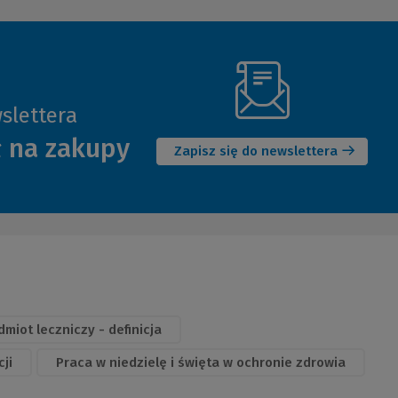
slettera
(Nowe
ł na zakupy
okno)
Zapisz się do newslettera
miot leczniczy - definicja
ji
Praca w niedzielę i święta w ochronie zdrowia