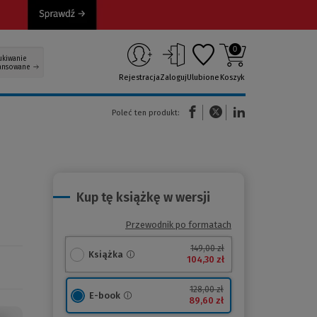
0
ukiwanie
ansowane
Rejestracja
Zaloguj
Ulubione
Koszyk
(Nowe okno)
(Link do innej strony)
(Link do innej strony)
Poleć ten produkt:
Kup tę książkę w wersji
Przewodnik po formatach
149,00 zł
Książka
104,30 zł
128,00 zł
E-book
89,60 zł