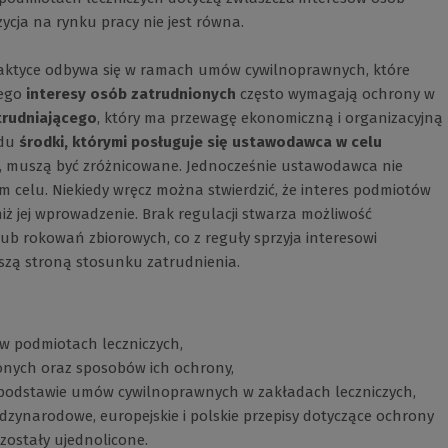
ycja na rynku pracy nie jest równa.
aktyce odbywa się w ramach umów cywilnoprawnych, które
tego
interesy osób zatrudnionych
często wymagają ochrony w
trudniającego
, który ma przewagę ekonomiczną i organizacyjną
ędu
środki, którymi posługuje się ustawodawca w celu
, muszą być zróżnicowane. Jednocześnie ustawodawca nie
m celu. Niekiedy wręcz można stwierdzić, że interes podmiotów
niż jej wprowadzenie. Brak regulacji stwarza możliwość
b rokowań zbiorowych, co z reguły sprzyja interesowi
jszą stroną stosunku zatrudnienia.
 podmiotach leczniczych,
ionych oraz sposobów ich ochrony,
 podstawie umów cywilnoprawnych w zakładach leczniczych,
dzynarodowe, europejskie i polskie przepisy dotyczące ochrony
zostały ujednolicone.