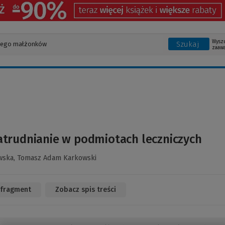
Wysz
Szukaj
zaaw
atrudnianie w podmiotach leczniczych
wska,
Tomasz Adam Karkowski
 fragment
(Link
Zobacz spis treści
do
innej
strony)