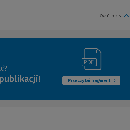
Zwiń opis
(Link
ać?
(Nowe
do
publikacji!
okno)
innej
Przeczytaj fragment
strony)