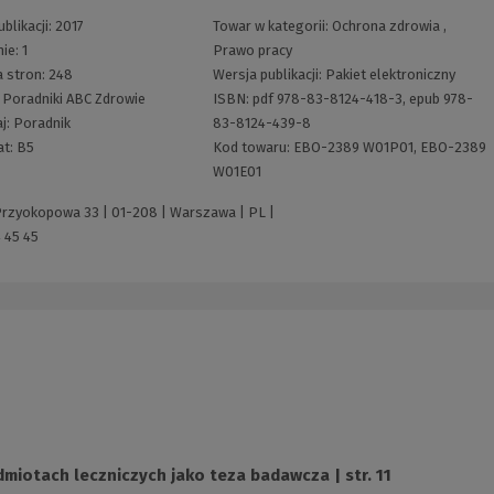
blikacji:
2017
Towar w kategorii:
Ochrona zdrowia
,
nie:
1
Prawo pracy
a stron:
248
Wersja publikacji:
Pakiet elektroniczny
:
Poradniki ABC Zdrowie
ISBN:
pdf 978-83-8124-418-3, epub 978-
j:
Poradnik
83-8124-439-8
at:
B5
Kod towaru:
EBO-2389 W01P01, EBO-2389
W01E01
 Przyokopowa 33 | 01-208 | Warszawa | PL |
 45 45
iotach leczniczych jako teza badawcza | str. 11