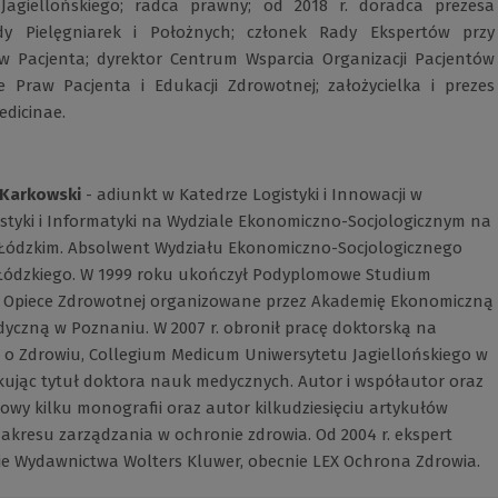
Jagiellońskiego; radca prawny; od 2018 r. doradca prezesa
dy Pielęgniarek i Położnych; członek Rady Ekspertów przy
w Pacjenta; dyrektor Centrum Wsparcia Organizacji Pacjentów
ie Praw Pacjenta i Edukacji Zdrowotnej; założycielka i prezes
edicinae.
Karkowski
- adiunkt w Katedrze Logistyki i Innowacji w
istyki i Informatyki na Wydziale Ekonomiczno-Socjologicznym na
 Łódzkim. Absolwent Wydziału Ekonomiczno-Socjologicznego
Łódzkiego. W 1999 roku ukończył Podyplomowe Studium
 Opiece Zdrowotnej organizowane przez Akademię Ekonomiczną
yczną w Poznaniu. W 2007 r. obronił pracę doktorską na
 o Zdrowiu, Collegium Medicum Uniwersytetu Jagiellońskiego w
kując tytuł doktora nauk medycznych. Autor i współautor oraz
wy kilku monografii oraz autor kilkudziesięciu artykułów
kresu zarządzania w ochronie zdrowia. Od 2004 r. ekspert
ie Wydawnictwa Wolters Kluwer, obecnie LEX Ochrona Zdrowia.