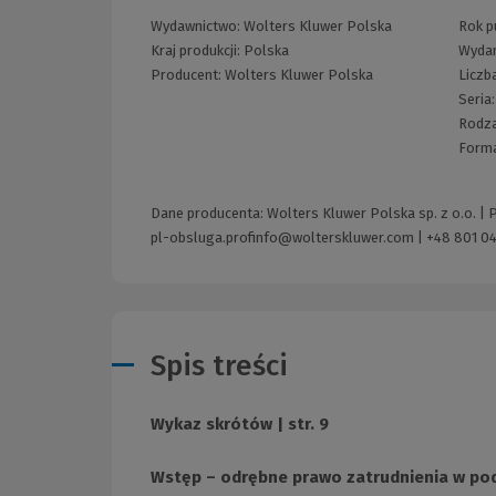
Wydawnictwo:
Wolters Kluwer Polska
Rok pu
Kraj produkcji: Polska
Wyda
Producent:
Wolters Kluwer Polska
Liczb
Seria
Rodza
Form
Dane producenta: Wolters Kluwer Polska sp. z o.o. |
pl-obsluga.profinfo@wolterskluwer.com
|
+48 801 04
Spis treści
Wykaz skrótów | str. 9
Wstęp – odrębne prawo zatrudnienia w podm