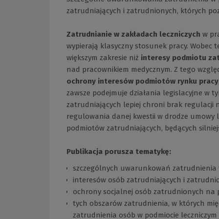
zatrudniających i zatrudnionych, których poz
Zatrudnianie w zakładach leczniczych
w pr
wypierają klasyczny stosunek pracy. Wobec 
większym zakresie niż
interesy podmiotu za
nad pracownikiem medycznym. Z tego wzgl
ochrony interesów podmiotów rynku pracy
zawsze podejmuje działania legislacyjne w ty
zatrudniających lepiej chroni brak regulacji 
regulowania danej kwestii w drodze umowy lu
podmiotów zatrudniających, będących silnie
Publikacja porusza tematykę:
szczególnych uwarunkowań zatrudnienia w
interesów osób zatrudniających i zatrudn
ochrony socjalnej osób zatrudnionych na
tych obszarów zatrudnienia, w których mię
zatrudnienia osób w podmiocie leczniczym 