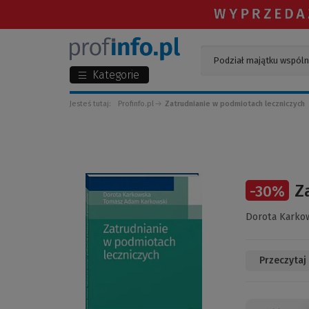
Kategorie
Jesteś tutaj:
Profinfo.pl
Zatrudnianie w podmiotach leczniczych
(Link
Z
-
30
%
do
innej
Dorota Karko
strony)
Przeczytaj