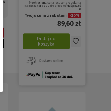
a w
Przekreślona cena jest ceną regularną
Najniższa cena z 30 dni przed obniżką:
89,60
ch
zł
Twoja cena z rabatem
-
30
%
89,60
zł
Dodaj do
koszyka
Dostawa online
(Nowe
okno)