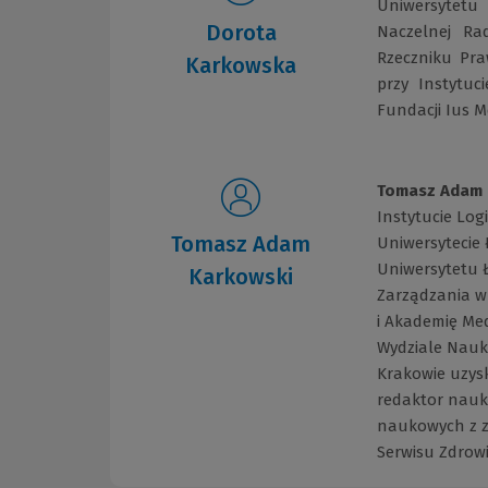
Uniwersytetu 
Dorota
Naczelnej Ra
Rzeczniku Pra
Karkowska
przy Instytuc
Fundacji Ius M
Tomasz Adam 
Instytucie Log
Tomasz Adam
Uniwersytecie
Uniwersytetu 
Karkowski
Zarządzania w
i Akademię Med
Wydziale Nauk
Krakowie uzys
redaktor nauko
naukowych z za
Serwisu Zdrow