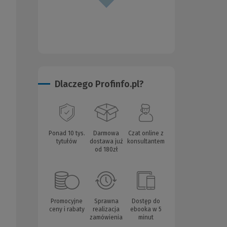
Dlaczego Profinfo.pl?
Ponad 10 tys.
Darmowa
Czat online z
tytułów
dostawa już
konsultantem
od 180zł
Promocyjne
Sprawna
Dostęp do
ceny i rabaty
realizacja
ebooka w 5
zamówienia
minut