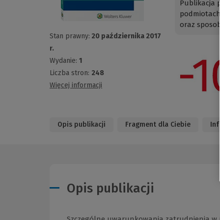
Publikacja
podmiotach 
oraz sposob
Stan prawny:
20 października 2017
r.
Wydanie:
1
Liczba stron:
248
Więcej informacji
Opis publikacji
Fragment dla Ciebie
In
Opis publikacji
Szczególne uwarunkowania zatrudnienia w p