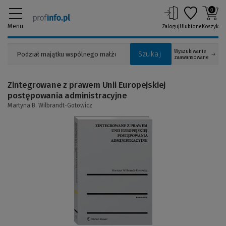
0
Menu
Zaloguj
Ulubione
Koszyk
Wyszukiwanie
Szukaj
zaawansowane
Zintegrowane z prawem Unii Europejskiej
postępowania administracyjne
Martyna B. Wilbrandt-Gotowicz
(Link
do
innej
strony)