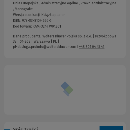
Unia Europejska
,
Administracyjne ogólne
,
Prawo administracyjne
,
Monografie
Wersja publikacji:
Książka papier
ISBN:
978-83-8107-626-5
Kod towaru:
KAM-3244 W01Z01
Dane producenta: Wolters Kluwer Polska sp. z o.o. | Przyokopowa
33 | 01-208 | Warszawa | PL |
pl-obsluga.profinfo@wolterskluwer.com
|
+48 801 04 45 45
Spis treści