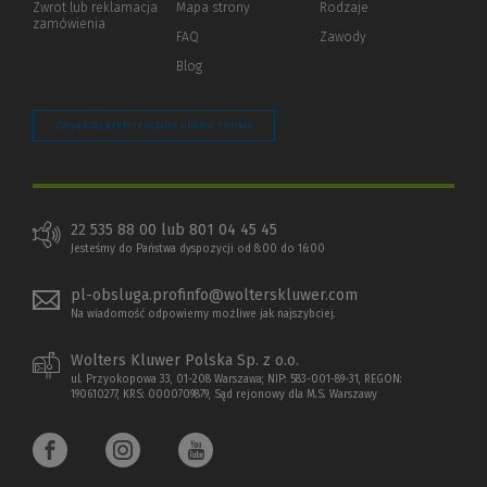
Zwrot lub reklamacja
Mapa strony
Rodzaje
innej
zamówienia
strony)
FAQ
Zawody
Blog
Zarządzaj preferencjami plików cookie
22 535 88 00 lub 801 04 45 45
Jesteśmy do Państwa dyspozycji od 8:00 do 16:00
pl-obsluga.profinfo@wolterskluwer.com
Na wiadomość odpowiemy możliwe jak najszybciej.
Wolters Kluwer Polska Sp. z o.o.
ul. Przyokopowa 33, 01-208 Warszawa; NIP: 583-001-89-31, REGON:
190610277, KRS: 0000709879, Sąd rejonowy dla M.S. Warszawy