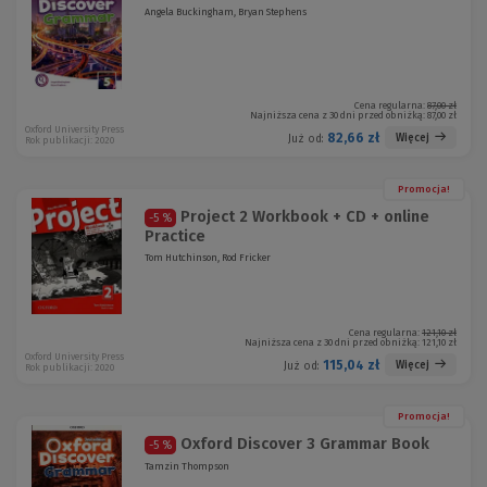
Angela Buckingham, Bryan Stephens
Cena regularna:
87,00 zł
Najniższa cena z 30 dni przed obniżką:
87,00 zł
Oxford University Press
82,66 zł
Więcej
Już od:
Rok publikacji: 2020
Promocja!
Project 2 Workbook + CD + online
-5 %
Practice
Tom Hutchinson, Rod Fricker
Cena regularna:
121,10 zł
Najniższa cena z 30 dni przed obniżką:
121,10 zł
Oxford University Press
115,04 zł
Więcej
Już od:
Rok publikacji: 2020
Promocja!
Oxford Discover 3 Grammar Book
-5 %
Tamzin Thompson