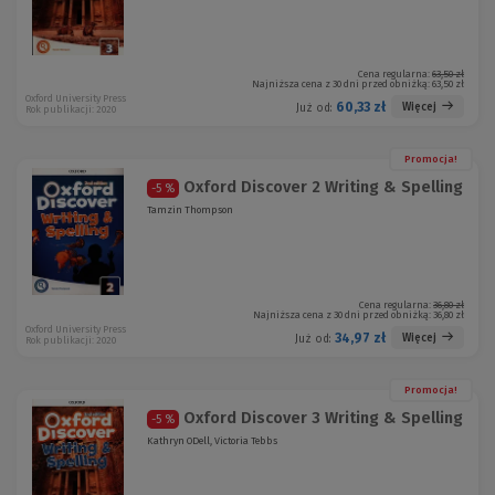
Cena regularna:
63,50 zł
Najniższa cena z 30 dni przed obniżką:
63,50 zł
Oxford University Press
60,33 zł
Więcej
Już od:
Rok publikacji: 2020
Promocja!
Oxford Discover 2 Writing & Spelling
-5 %
Tamzin Thompson
Cena regularna:
36,80 zł
Najniższa cena z 30 dni przed obniżką:
36,80 zł
Oxford University Press
34,97 zł
Więcej
Już od:
Rok publikacji: 2020
Promocja!
Oxford Discover 3 Writing & Spelling
-5 %
Kathryn ODell, Victoria Tebbs