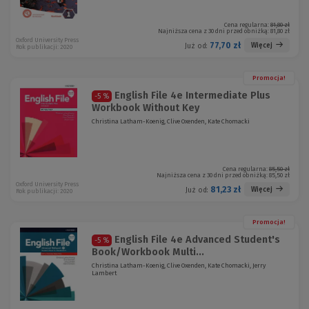
Cena regularna:
81,80 zł
Najniższa cena z 30 dni przed obniżką:
81,80 zł
Oxford University Press
77,70 zł
Więcej
Już od:
Rok publikacji: 2020
Promocja!
English File 4e Intermediate Plus
-5 %
Workbook Without Key
Christina Latham-Koenig, Clive Oxenden, Kate Chomacki
Cena regularna:
85,50 zł
Najniższa cena z 30 dni przed obniżką:
85,50 zł
Oxford University Press
81,23 zł
Więcej
Już od:
Rok publikacji: 2020
Promocja!
English File 4e Advanced Student's
-5 %
Book/Workbook Multi...
Christina Latham-Koenig, Clive Oxenden, Kate Chomacki, Jerry
Lambert