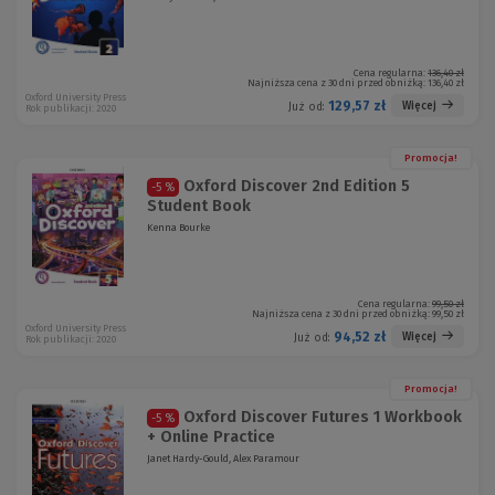
Cena regularna:
136,40 zł
Najniższa cena z 30 dni przed obniżką:
136,40 zł
Oxford University Press
129,57 zł
Więcej
Już od:
Rok publikacji: 2020
Promocja!
Oxford Discover 2nd Edition 5
-5 %
Student Book
Kenna Bourke
Cena regularna:
99,50 zł
Najniższa cena z 30 dni przed obniżką:
99,50 zł
Oxford University Press
94,52 zł
Więcej
Już od:
Rok publikacji: 2020
Promocja!
Oxford Discover Futures 1 Workbook
-5 %
+ Online Practice
Janet Hardy-Gould, Alex Paramour