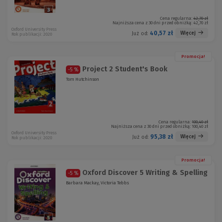
Cena regularna:
42,70 zł
Najniższa cena z 30 dni przed obniżką:
42,70 zł
Oxford University Press
40,57 zł
Więcej
Już od:
Rok publikacji: 2020
Promocja!
Project 2 Student's Book
-5 %
Tom Hutchinson
Cena regularna:
100,40 zł
Najniższa cena z 30 dni przed obniżką:
100,40 zł
Oxford University Press
95,38 zł
Więcej
Już od:
Rok publikacji: 2020
Promocja!
Oxford Discover 5 Writing & Spelling
-5 %
Barbara Mackay, Victoria Tebbs