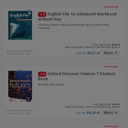
Promocja!
English File 4e Advanced Workbook
-5 %
without Key
Christina Latham-Koenig, Clive Oxenden, Jerry Lambert, Kate
Chomacki
Cena regularna:
86,50 zł
Najniższa cena z 30 dni przed obniżką:
86,50 zł
Oxford University Press
82,17 zł
Więcej
Już od:
Rok publikacji: 2020
Promocja!
Oxford Discover Futures 1 Student
-5 %
Book
Ben Wetz, Jane Hudson
Cena regularna:
90,90 zł
Najniższa cena z 30 dni przed obniżką:
90,90 zł
Oxford University Press
86,35 zł
Więcej
Już od:
Rok publikacji: 2020
Promocja!