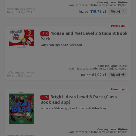
Cena regularna:
116,60 zł
Najniższa cena z 30 dni przed obniżką:
116,60 zł
Oxford University Press
110,78 zł
Więcej
Już od:
Rok publikacji: 2021
Promocja!
Mouse and Me! Level 3 Student Book
-5 %
Pack
Mary Charrington, Charlotte Covill
Cena regularna:
71,50 zł
Najniższa cena z 30 dni przed obniżką:
71,50 zł
Oxford University Press
67,92 zł
Więcej
Już od:
Rok publikacji: 2020
Promocja!
Bright Ideas Level 6 Pack (Class
-5 %
Book and app)
Katherine Bilsborough, Steve Bilsborough, Helen Casey
Cena regularna:
109,60 zł
Najniższa cena z 30 dni przed obniżką:
109,60 zł