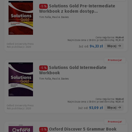
Solutions Gold Pre-Intermediate
-5 %
Workbook z kodem dostęp...
Tim Falla, Paul A. Davies
Cena regularna:
99,30 zł
Najniższa cena z 30 dni przed obniżką:
99,30 zł
Oxford University Press
94,33 zł
Więcej
Już od:
Rok publikacji: 2020
Promocja!
Solutions Gold Intermediate
-5 %
Workbook
Tim Falla, Paul A. Davies
Cena regularna:
98,00 zł
Najniższa cena z 30 dni przed obniżką:
98,00 zł
Oxford University Press
93,09 zł
Więcej
Już od:
Rok publikacji: 2020
Promocja!
Oxford Discover 5 Grammar Book
-5 %