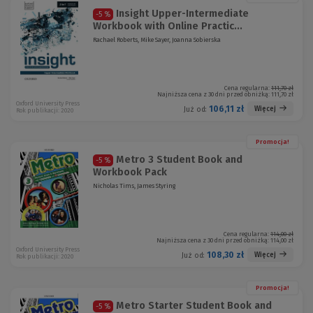
Insight Upper-Intermediate
-5 %
Workbook with Online Practic...
Rachael Roberts, Mike Sayer, Joanna Sobierska
Cena regularna:
111,70 zł
Najniższa cena z 30 dni przed obniżką:
111,70 zł
Oxford University Press
106,11 zł
Więcej
Już od:
Rok publikacji: 2020
Promocja!
Metro 3 Student Book and
-5 %
Workbook Pack
Nicholas Tims, James Styring
Cena regularna:
114,00 zł
Najniższa cena z 30 dni przed obniżką:
114,00 zł
Oxford University Press
108,30 zł
Więcej
Już od:
Rok publikacji: 2020
Promocja!
Metro Starter Student Book and
-5 %