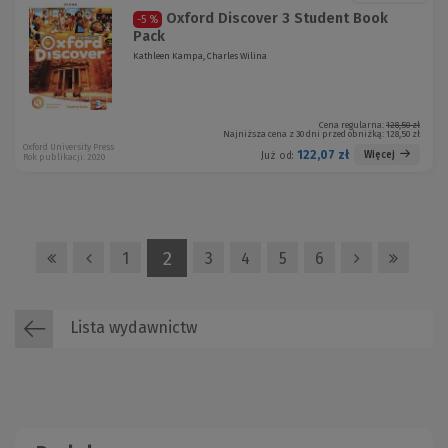
Oxford Discover 3 Student Book
-5 %
Pack
Kathleen Kampa, Charles Wilina
Cena regularna:
128,50 zł
Najniższa cena z 30 dni przed obniżką:
128,50 zł
Oxford University Press
122,07 zł
Więcej
Już od:
Rok publikacji: 2020
2
1
3
4
5
6
Lista wydawnictw