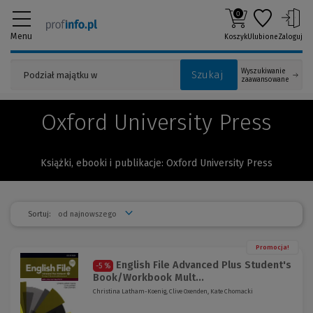
0
Menu
Koszyk
Ulubione
Zaloguj
Wyszukiwanie
Szukaj
zaawansowane
Oxford University Press
Książki, ebooki i publikacje: Oxford University Press
Sortuj:
Promocja!
English File Advanced Plus Student's
-5 %
Book/Workbook Mult...
Christina Latham-Koenig, Clive Oxenden, Kate Chomacki