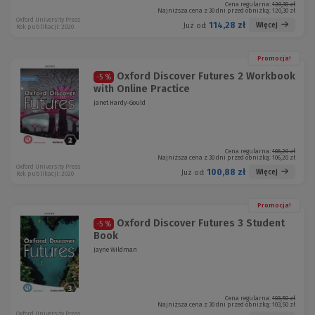
Cena regularna:
120,30 zł
Najniższa cena z 30 dni przed obniżką:
120,30 zł
Oxford University Press
114,28 zł
Więcej
Już od:
Rok publikacji: 2020
Promocja!
Oxford Discover Futures 2 Workbook
-5 %
with Online Practice
Janet Hardy-Gould
Cena regularna:
106,20 zł
Najniższa cena z 30 dni przed obniżką:
106,20 zł
Oxford University Press
100,88 zł
Więcej
Już od:
Rok publikacji: 2020
Promocja!
Oxford Discover Futures 3 Student
-5 %
Book
Jayne Wildman
Cena regularna:
103,50 zł
Najniższa cena z 30 dni przed obniżką:
103,50 zł
Oxford University Press