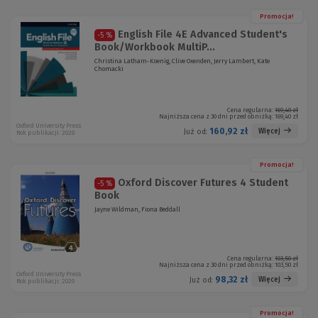
Promocja!
English File 4E Advanced Student's
-5 %
Book/Workbook MultiP...
Christina Latham-Koenig, Clive Oxenden, Jerry Lambert, Kate
Chomacki
Cena regularna:
169,40 zł
Najniższa cena z 30 dni przed obniżką:
169,40 zł
Oxford University Press
160,92 zł
Więcej
Już od:
Rok publikacji: 2020
Promocja!
Oxford Discover Futures 4 Student
-5 %
Book
Jayne Wildman, Fiona Beddall
Cena regularna:
103,50 zł
Najniższa cena z 30 dni przed obniżką:
103,50 zł
Oxford University Press
98,32 zł
Więcej
Już od:
Rok publikacji: 2020
Promocja!