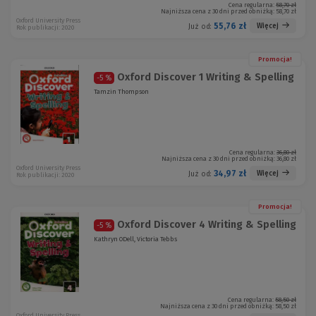
Cena regularna:
58,70 zł
Najniższa cena z 30 dni przed obniżką:
58,70 zł
Oxford University Press
55,76 zł
Więcej
Już od:
Rok publikacji: 2020
Promocja!
Oxford Discover 1 Writing & Spelling
-5 %
Tamzin Thompson
Cena regularna:
36,80 zł
Najniższa cena z 30 dni przed obniżką:
36,80 zł
Oxford University Press
34,97 zł
Więcej
Już od:
Rok publikacji: 2020
Promocja!
Oxford Discover 4 Writing & Spelling
-5 %
Kathryn ODell, Victoria Tebbs
Cena regularna:
58,50 zł
Najniższa cena z 30 dni przed obniżką:
58,50 zł
Oxford University Press