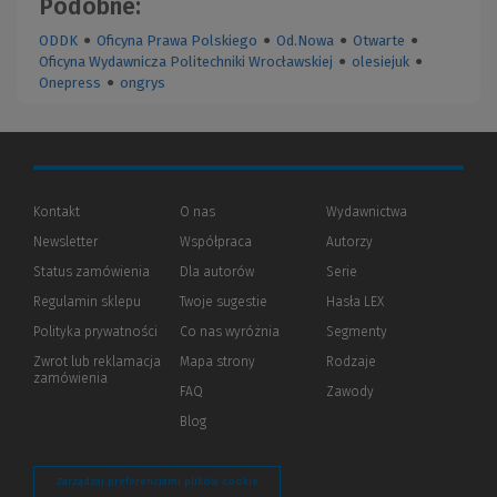
Podobne:
ODDK
●
Oficyna Prawa Polskiego
●
Od.Nowa
●
Otwarte
●
Oficyna Wydawnicza Politechniki Wrocławskiej
●
olesiejuk
●
Onepress
●
ongrys
Kontakt
O nas
Wydawnictwa
Newsletter
Współpraca
Autorzy
Status zamówienia
Dla autorów
(Nowe
(Link
Serie
okno)
do
Regulamin sklepu
Twoje sugestie
Hasła LEX
innej
strony)
Polityka prywatności
(Nowe
(Link
Co nas wyróżnia
Segmenty
okno)
do
Zwrot lub reklamacja
Mapa strony
Rodzaje
innej
zamówienia
strony)
FAQ
Zawody
Blog
Zarządzaj preferencjami plików cookie