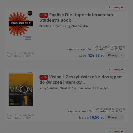
Promocja!
English File Upper-Intermediate
-5 %
Student's Book
Christina Latham-Kienig, Clive Oxenden
Cena regularna:
131,50 zł
Najniższa cena z 30 dni przed obniżką:
131,50 zł
Oxford University Press
124,93 zł
Więcej
Już od:
Rok publikacji: 2020
Promocja!
Vision 1 Zeszyt ćwiczeń z dostępem
-5 %
do ćwiczeń interakty...
Jenny Quintana, Elizabeth Sharman, Weronika Sałandyk
Cena regularna:
74,20 zł
Najniższa cena z 30 dni przed obniżką:
74,20 zł
Oxford University Press
70,50 zł
Więcej
Już od:
Rok publikacji: 2020
Promocja!