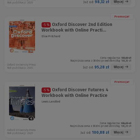
98,32 zł
Więcej
Już od:
Rok publikacji: 2020
Promocja!
Oxford Discover 2nd Edition
-5 %
Workbook with Online Practi...
Elise Pritchard
Cena regularna:
100,30 zł
Najniższa cena z 30 dni przed obniżką:
100,30 zł
Oxford University Press
95,28 zł
Więcej
Już od:
Rok publikacji: 2020
Promocja!
Oxford Discover Futures 4
-5 %
Workbook with Online Practice
Lewis Lansford
Cena regularna:
106,20 zł
Najniższa cena z 30 dni przed obniżką:
106,20 zł
Oxford University Press
100,88 zł
Więcej
Już od:
Rok publikacji: 2020