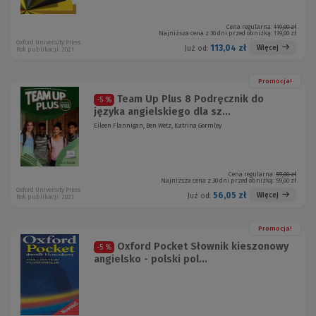
Cena regularna:
119,00 zł
Najniższa cena z 30 dni przed obniżką:
119,00 zł
Oxford University Press
113,04 zł
Więcej
Już od:
Rok publikacji: 2021
Promocja!
Team Up Plus 8 Podręcznik do
-5 %
języka angielskiego dla sz...
Eileen Flannigan, Ben Wetz, Katrina Gormley
Cena regularna:
59,00 zł
Najniższa cena z 30 dni przed obniżką:
59,00 zł
Oxford University Press
56,05 zł
Więcej
Już od:
Rok publikacji: 2021
Promocja!
Oxford Pocket Słownik kieszonowy
-5 %
angielsko - polski pol...