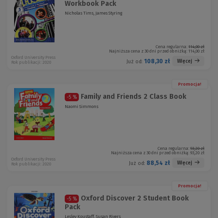
Workbook Pack
Nicholas Tims, James Styring
Cena regularna:
114,00 zł
Najniższa cena z 30 dni przed obniżką:
114,00 zł
Oxford University Press
108,30 zł
Więcej
Już od:
Rok publikacji: 2020
Promocja!
Family and Friends 2 Class Book
-5 %
Naomi Simmons
Cena regularna:
93,20 zł
Najniższa cena z 30 dni przed obniżką:
93,20 zł
Oxford University Press
88,54 zł
Więcej
Już od:
Rok publikacji: 2020
Promocja!
Oxford Discover 2 Student Book
-5 %
Pack
Lesley Koustaff, Susan Rivers