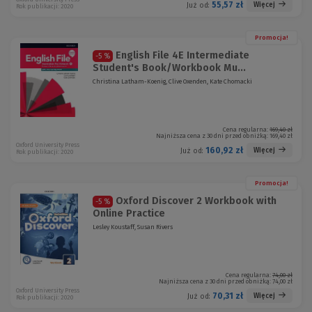
55,57 zł
Więcej
Już od:
Rok publikacji: 2020
Promocja!
English File 4E Intermediate
-5 %
Student's Book/Workbook Mu...
Christina Latham-Koenig, Clive Oxenden, Kate Chomacki
Cena regularna:
169,40 zł
Najniższa cena z 30 dni przed obniżką:
169,40 zł
Oxford University Press
160,92 zł
Więcej
Już od:
Rok publikacji: 2020
Promocja!
Oxford Discover 2 Workbook with
-5 %
Online Practice
Lesley Koustaff, Susan Rivers
Cena regularna:
74,00 zł
Najniższa cena z 30 dni przed obniżką:
74,00 zł
Oxford University Press
70,31 zł
Więcej
Już od:
Rok publikacji: 2020