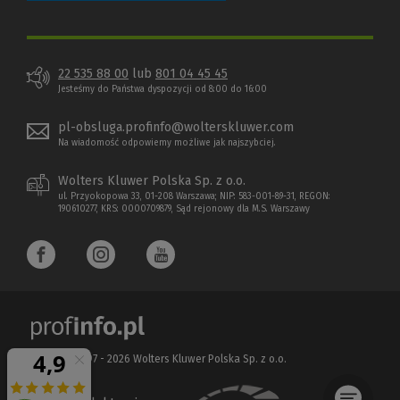
22 535 88 00
lub
801 04 45 45
Jesteśmy do Państwa dyspozycji od 8:00 do 16:00
pl-obsluga.profinfo@wolterskluwer.com
Na wiadomość odpowiemy możliwe jak najszybciej.
Wolters Kluwer Polska Sp. z o.o.
ul. Przyokopowa 33, 01-208 Warszawa; NIP: 583-001-89-31, REGON:
190610277, KRS: 0000709879, Sąd rejonowy dla M.S. Warszawy
Copyright 1997 - 2026 Wolters Kluwer Polska Sp. z o.o.