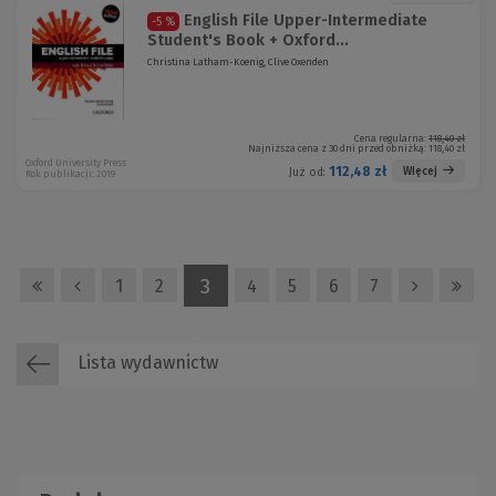
English File Upper-Intermediate
-5 %
Student's Book + Oxford...
Christina Latham-Koenig, Clive Oxenden
Cena regularna:
118,40 zł
Najniższa cena z 30 dni przed obniżką:
118,40 zł
Oxford University Press
112,48 zł
Więcej
Już od:
Rok publikacji: 2019
3
1
2
4
5
6
7
Lista wydawnictw