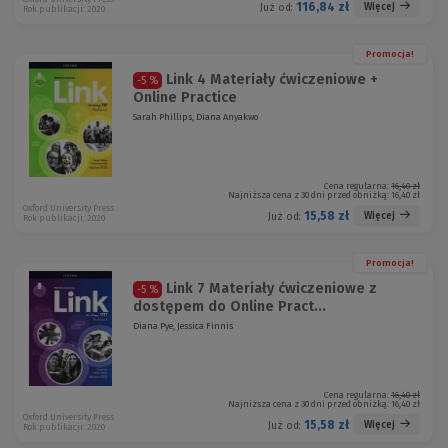
116,84 zł
Więcej
Już od:
Rok publikacji: 2020
Promocja!
Link 4 Materiały ćwiczeniowe +
-5 %
Online Practice
Sarah Phillips, Diana Anyakwo
Cena regularna:
16,40 zł
Najniższa cena z 30 dni przed obniżką:
16,40 zł
Oxford University Press
15,58 zł
Więcej
Już od:
Rok publikacji: 2020
Promocja!
Link 7 Materiały ćwiczeniowe z
-5 %
dostępem do Online Pract...
Diana Pye, Jessica Finnis
Cena regularna:
16,40 zł
Najniższa cena z 30 dni przed obniżką:
16,40 zł
Oxford University Press
15,58 zł
Więcej
Już od:
Rok publikacji: 2020