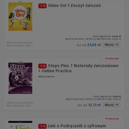
Shine On! 1 Zeszyt ćwiczeń
-5 %
Cena regularna:
24,94 zł
Najniższa cena z 30 dni przed obniżką:
24,94 zł
Oxford University Press
23,69 zł
Więcej
Już od:
Rok publikacji: 2020
Promocja!
Steps Plus 7 Materiały ćwiczeniowe
-5 %
+ Online Practice
Helena Gomm
Cena regularna:
13,40 zł
Najniższa cena z 30 dni przed obniżką:
13,40 zł
Oxford University Press
12,73 zł
Więcej
Już od:
Rok publikacji: 2020
Promocja!
Link 4 Podręcznik z cyfrowym
-5 %