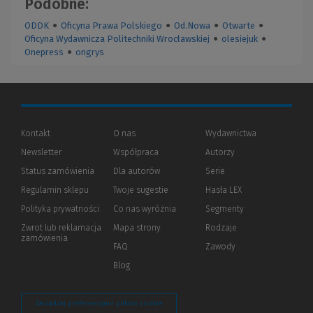
Podobne:
ODDK
●
Oficyna Prawa Polskiego
●
Od.Nowa
●
Otwarte
●
Oficyna Wydawnicza Politechniki Wrocławskiej
●
olesiejuk
●
Onepress
●
ongrys
Kontakt
O nas
Wydawnictwa
Newsletter
Współpraca
Autorzy
Status zamówienia
Dla autorów
(Nowe
(Link
Serie
okno)
do
Regulamin sklepu
Twoje sugestie
Hasła LEX
innej
strony)
Polityka prywatności
(Nowe
(Link
Co nas wyróżnia
Segmenty
okno)
do
Zwrot lub reklamacja
Mapa strony
Rodzaje
innej
zamówienia
strony)
FAQ
Zawody
Blog
Zarządzaj preferencjami plików cookie