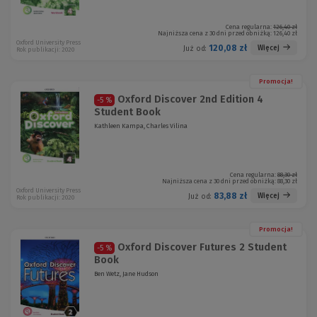
Cena regularna:
126,40 zł
Najniższa cena z 30 dni przed obniżką:
126,40 zł
Oxford University Press
120,08 zł
Więcej
Już od:
Rok publikacji: 2020
Promocja!
Oxford Discover 2nd Edition 4
-5 %
Student Book
Kathleen Kampa, Charles Vilina
Cena regularna:
88,30 zł
Najniższa cena z 30 dni przed obniżką:
88,30 zł
Oxford University Press
83,88 zł
Więcej
Już od:
Rok publikacji: 2020
Promocja!
Oxford Discover Futures 2 Student
-5 %
Book
Ben Wetz, Jane Hudson