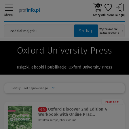
0
Menu
Koszyk
Ulubione
Zaloguj
Wyszukiwanie
Szukaj
zaawansowane
Oxford University Press
Książki, ebooki i publikacje: Oxford University Press
Sortuj:
Promocja!
Oxford Discover 2nd Edition 4
-5 %
Workbook with Online Prac...
Kathleen Kampa, Charles Vilina