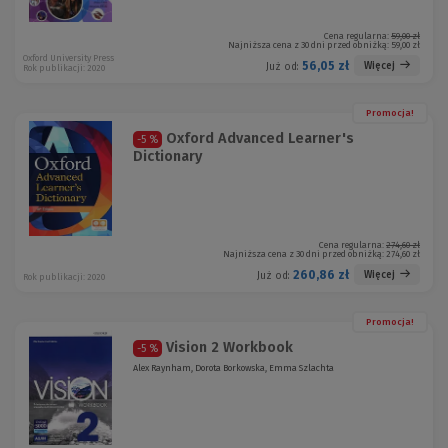
Cena regularna:
59,00 zł
Najniższa cena z 30 dni przed obniżką:
59,00 zł
Oxford University Press
56,05 zł
Więcej
Już od:
Rok publikacji: 2020
Promocja!
Oxford Advanced Learner's
-5 %
Dictionary
Cena regularna:
274,60 zł
Najniższa cena z 30 dni przed obniżką:
274,60 zł
260,86 zł
Więcej
Już od:
Rok publikacji: 2020
Promocja!
Vision 2 Workbook
-5 %
Alex Raynham, Dorota Borkowska, Emma Szlachta