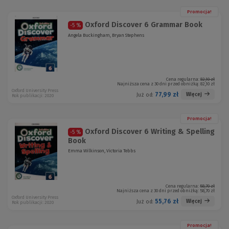
Promocja!
Oxford Discover 6 Grammar Book
-5 %
Angela Buckingham, Bryan Stephens
Cena regularna:
82,10 zł
Najniższa cena z 30 dni przed obniżką:
82,10 zł
Oxford University Press
77,99 zł
Więcej
Już od:
Rok publikacji: 2020
Promocja!
Oxford Discover 6 Writing & Spelling
-5 %
Book
Emma Wilkinson, Victoria Tebbs
Cena regularna:
58,70 zł
Najniższa cena z 30 dni przed obniżką:
58,70 zł
Oxford University Press
55,76 zł
Więcej
Już od:
Rok publikacji: 2020
Promocja!