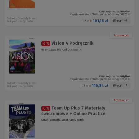
Cena regularna:
106,50 zł
Najniższa cena z 30 dni przed obniżką:
106,50 zł
Oxford University Press
101,18 zł
Więcej
Już od:
Rok publikacji: 2020
Promocja!
Vision 4 Podręcznik
-5 %
Helen Casey, Michael Duckworth
Cena regularna:
123,00 zł
Najniższa cena z 30 dni przed obniżką:
123,00 zł
Oxford University Press
116,84 zł
Więcej
Już od:
Rok publikacji: 2020
Promocja!
Team Up Plus 7 Materiały
-5 %
ćwiczeniowe + Online Practice
Sarah Bennetto, Janet Hardy-Gould