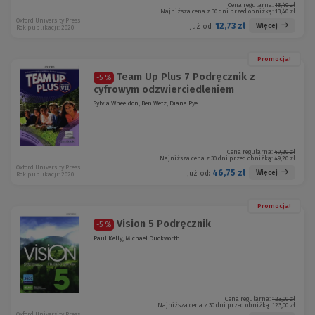
Cena regularna:
13,40 zł
Najniższa cena z 30 dni przed obniżką:
13,40 zł
Oxford University Press
12,73 zł
Więcej
Już od:
Rok publikacji: 2020
Promocja!
Team Up Plus 7 Podręcznik z
-5 %
cyfrowym odzwierciedleniem
Sylvia Wheeldon, Ben Wetz, Diana Pye
Cena regularna:
49,20 zł
Najniższa cena z 30 dni przed obniżką:
49,20 zł
Oxford University Press
46,75 zł
Więcej
Już od:
Rok publikacji: 2020
Promocja!
Vision 5 Podręcznik
-5 %
Paul Kelly, Michael Duckworth
Cena regularna:
123,00 zł
Najniższa cena z 30 dni przed obniżką:
123,00 zł
Oxford University Press