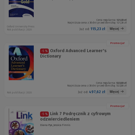
Cena regularna:
121,30 zł
Najniższa cena z 30 dni przed obniżką:
121,30 zł
Oxford University Press
115,23 zł
Więcej
Już od:
Rok publikacji: 2020
Promocja!
Oxford Advanced Learner's
-5 %
Dictionary
Cena regularna:
523,80 zł
Najniższa cena z 30 dni przed obniżką:
523,80 zł
497,62 zł
Więcej
Już od:
Rok publikacji: 2020
Promocja!
Link 7 Podręcznik z cyfrowym
-5 %
odzwierciedleniem
Diana Pye, Jessica Finnis