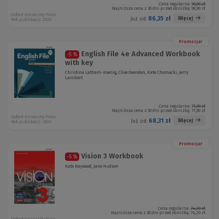
Cena regularna:
90,90 zł
Najniższa cena z 30 dni przed obniżką:
90,90 zł
Oxford University Press
86,35 zł
Więcej
Już od:
Rok publikacji: 2020
Promocja!
English File 4e Advanced Workbook
-5 %
with key
Christina Latham-Koenig, Clive Oxenden, Kate Chomacki, Jerry
Lambert
Cena regularna:
71,90 zł
Najniższa cena z 30 dni przed obniżką:
71,90 zł
Oxford University Press
68,31 zł
Więcej
Już od:
Rok publikacji: 2020
Promocja!
Vision 3 Workbook
-5 %
Kate Haywood, Jane Hudson
Cena regularna:
74,20 zł
Najniższa cena z 30 dni przed obniżką:
74,20 zł