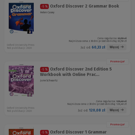
Oxford Discover 2 Grammar Book
-5 %
Helen Casey
Cena regularna:
63,50 zł
Najniższa cena z 30 dni przed obniżką:
63,50 zł
Oxford University Press
60,33 zł
Więcej
Już od:
Rok publikacji: 2020
Promocja!
Oxford Discover 2nd Edition 5
-5 %
Workbook with Online Prac...
June Schwartz
Cena regularna:
126,40 zł
Najniższa cena z 30 dni przed obniżką:
126,40 zł
Oxford University Press
120,08 zł
Więcej
Już od:
Rok publikacji: 2020
Promocja!
Oxford Discover 1 Grammar
-5 %