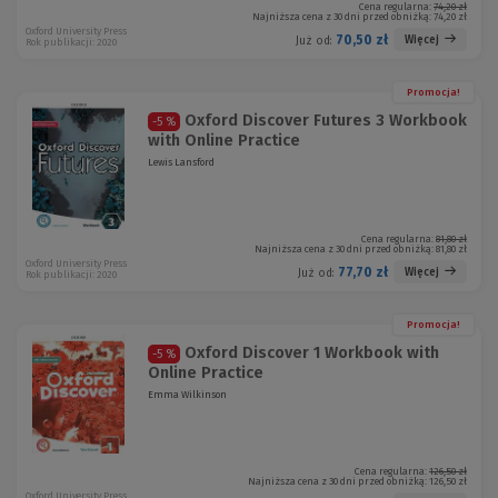
Cena regularna:
74,20 zł
Najniższa cena z 30 dni przed obniżką:
74,20 zł
Oxford University Press
70,50 zł
Więcej
Już od:
Rok publikacji: 2020
Promocja!
Oxford Discover Futures 3 Workbook
-5 %
with Online Practice
Lewis Lansford
Cena regularna:
81,80 zł
Najniższa cena z 30 dni przed obniżką:
81,80 zł
Oxford University Press
77,70 zł
Więcej
Już od:
Rok publikacji: 2020
Promocja!
Oxford Discover 1 Workbook with
-5 %
Online Practice
Emma Wilkinson
Cena regularna:
126,50 zł
Najniższa cena z 30 dni przed obniżką:
126,50 zł
Oxford University Press