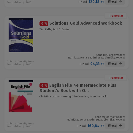
120,18 zł
Więcej
Już od:
Rok publikacji: 2020
Promocja!
Solutions Gold Advanced Workbook
-5 %
Tim Falla, Paul A. Davies
Cena regularna:
99,30 zł
Najniższa cena z 30 dni przed obniżką:
99,30 zł
Oxford University Press
94,33 zł
Więcej
Już od:
Rok publikacji: 2020
Promocja!
English File 4e Intermediate Plus
-5 %
Student's Book with O...
Christina Latham-Koenig, Clive Oxenden, Kate Chomacki
Cena regularna:
169,30 zł
Najniższa cena z 30 dni przed obniżką:
169,30 zł
Oxford University Press
160,84 zł
Więcej
Już od:
Rok publikacji: 2020