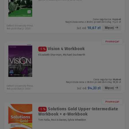
Cena regularna:
11,22 zł
Najniższa cena z 30 dni przed obniżką:
11,22 zł
Oxford University Press
10,67 zł
Więcej
Już od:
Rok publikacji: 2020
Promocja!
Vision 4 Workbook
-5 %
Elizabeth Sharman, Michael Duckworth
Cena regularna:
99,30 zł
Najniższa cena z 30 dni przed obniżką:
99,30 zł
Oxford University Press
94,33 zł
Więcej
Już od:
Rok publikacji: 2020
Promocja!
Solutions Gold Upper-Intermediate
-5 %
Workbook + e-Workbook
Tim Falla, Paul A Davies, Sylvia Wheeldon