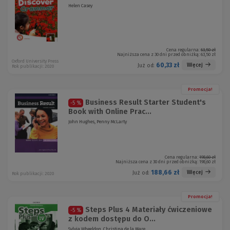
Helen Casey
Cena regularna:
63,50 zł
Najniższa cena z 30 dni przed obniżką:
63,50 zł
Oxford University Press
60,33 zł
Więcej
Już od:
Rok publikacji: 2020
Promocja!
Business Result Starter Student's
-5 %
Book with Online Prac...
John Hughes, Penny McLarty
Cena regularna:
198,60 zł
Najniższa cena z 30 dni przed obniżką:
198,60 zł
188,66 zł
Więcej
Już od:
Rok publikacji: 2020
Promocja!
Steps Plus 4 Materiały ćwiczeniowe
-5 %
z kodem dostępu do O...
Sylvia Wheeldon, Christina de la Mare