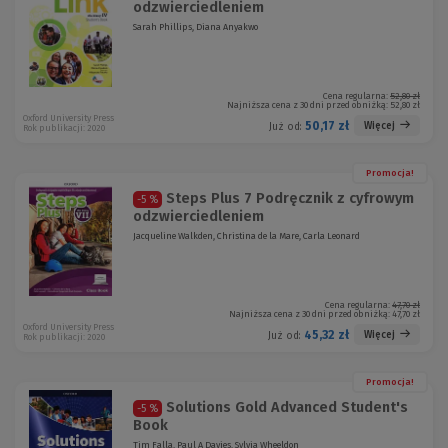
odzwierciedleniem
Sarah Phillips, Diana Anyakwo
Cena regularna:
52,80 zł
Najniższa cena z 30 dni przed obniżką:
52,80 zł
Oxford University Press
50,17 zł
Więcej
Już od:
Rok publikacji: 2020
Promocja!
Steps Plus 7 Podręcznik z cyfrowym
-5 %
odzwierciedleniem
Jacqueline Walkden, Christina de la Mare, Carla Leonard
Cena regularna:
47,70 zł
Najniższa cena z 30 dni przed obniżką:
47,70 zł
Oxford University Press
45,32 zł
Więcej
Już od:
Rok publikacji: 2020
Promocja!
Solutions Gold Advanced Student's
-5 %
Book
Tim Falla, Paul A Davies, Sylvia Wheeldon