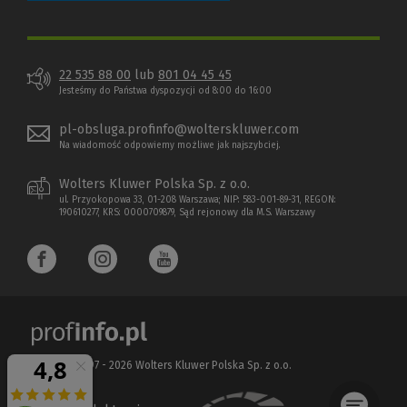
22 535 88 00
lub
801 04 45 45
Jesteśmy do Państwa dyspozycji od 8:00 do 16:00
pl-obsluga.profinfo@wolterskluwer.com
Na wiadomość odpowiemy możliwe jak najszybciej.
Wolters Kluwer Polska Sp. z o.o.
ul. Przyokopowa 33, 01-208 Warszawa; NIP: 583-001-89-31, REGON:
190610277, KRS: 0000709879, Sąd rejonowy dla M.S. Warszawy
Copyright 1997 - 2026 Wolters Kluwer Polska Sp. z o.o.