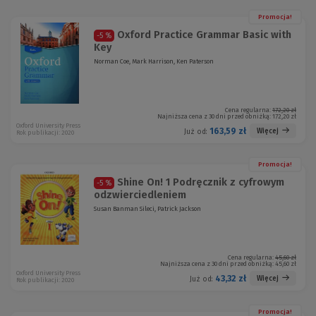
Promocja!
Oxford Practice Grammar Basic with
-5 %
Key
Norman Coe, Mark Harrison, Ken Paterson
Cena regularna:
172,20 zł
Najniższa cena z 30 dni przed obniżką:
172,20 zł
Oxford University Press
163,59 zł
Więcej
Już od:
Rok publikacji: 2020
Promocja!
Shine On! 1 Podręcznik z cyfrowym
-5 %
odzwierciedleniem
Susan Banman Sileci, Patrick Jackson
Cena regularna:
45,60 zł
Najniższa cena z 30 dni przed obniżką:
45,60 zł
Oxford University Press
43,32 zł
Więcej
Już od:
Rok publikacji: 2020
Promocja!