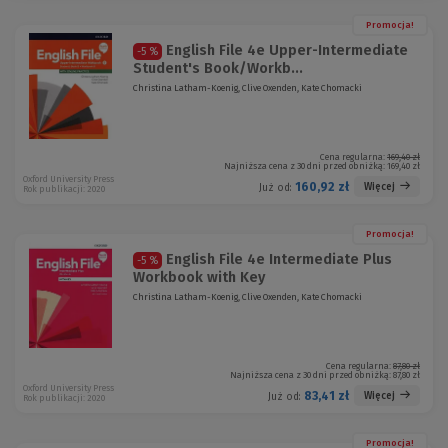
Promocja!
English File 4e Upper-Intermediate
-5 %
Student's Book/Workb...
Christina Latham-Koenig, Clive Oxenden, Kate Chomacki
Cena regularna:
169,40 zł
Najniższa cena z 30 dni przed obniżką:
169,40 zł
Oxford University Press
160,92 zł
Więcej
Już od:
Rok publikacji: 2020
Promocja!
English File 4e Intermediate Plus
-5 %
Workbook with Key
Christina Latham-Koenig, Clive Oxenden, Kate Chomacki
Cena regularna:
87,80 zł
Najniższa cena z 30 dni przed obniżką:
87,80 zł
Oxford University Press
83,41 zł
Więcej
Już od:
Rok publikacji: 2020
Promocja!