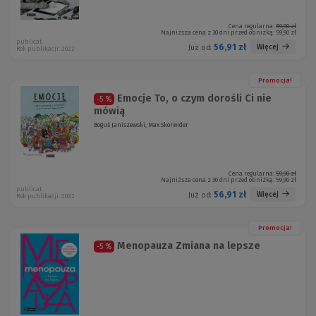
Cena regularna:
59,90 zł
Najniższa cena z 30 dni przed obniżką:
59,90 zł
publicat
56,91 zł
Więcej
Już od:
Rok publikacji: 2022
Promocja!
Emocje To, o czym dorośli Ci nie
-5 %
mówią
Boguś Janiszewski, Max Skorwider
Cena regularna:
59,90 zł
Najniższa cena z 30 dni przed obniżką:
59,90 zł
publicat
56,91 zł
Więcej
Już od:
Rok publikacji: 2022
Promocja!
Menopauza Zmiana na lepsze
-5 %