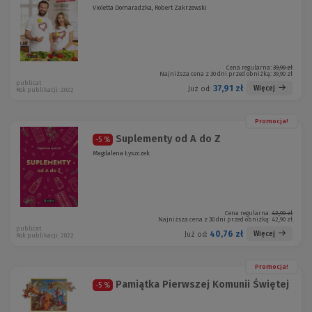
Violetta Domaradzka, Robert Zakrzewski
Cena regularna:
39,90 zł
Najniższa cena z 30 dni przed obniżką:
39,90 zł
publicat
37,91 zł
Więcej
Już od:
Rok publikacji: 2022
Promocja!
Suplementy od A do Z
-5 %
Magdalena Łyszczek
Cena regularna:
42,90 zł
Najniższa cena z 30 dni przed obniżką:
42,90 zł
publicat
40,76 zł
Więcej
Już od:
Rok publikacji: 2022
Promocja!
Pamiątka Pierwszej Komunii Świętej
-5 %