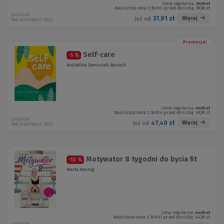
Cena regularna:
39,90 zł
Najniższa cena z 30 dni przed obniżką:
39,90 zł
publicat
37,91 zł
Więcej
Już od:
Rok publikacji: 2022
Promocja!
Self-care
-5 %
Andżelika Dominiak-Banach
Cena regularna:
49,90 zł
Najniższa cena z 30 dni przed obniżką:
49,90 zł
publicat
47,40 zł
Więcej
Już od:
Rok publikacji: 2022
Motywator 8 tygodni do bycia fit
-10 %
Marta Hennig
Cena regularna:
44,90 zł
Najniższa cena z 30 dni przed obniżką:
44,90 zł
publicat