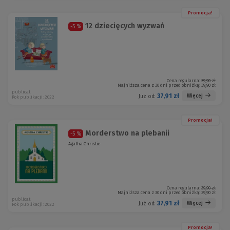
Promocja!
12 dziecięcych wyzwań
-5 %
Cena regularna:
39,90 zł
Najniższa cena z 30 dni przed obniżką:
39,90 zł
publicat
37,91 zł
Więcej
Już od:
Rok publikacji: 2022
Promocja!
Morderstwo na plebanii
-5 %
Agatha Christie
Cena regularna:
39,90 zł
Najniższa cena z 30 dni przed obniżką:
39,90 zł
publicat
37,91 zł
Więcej
Już od:
Rok publikacji: 2022
Promocja!