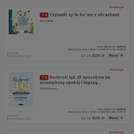
Promocja!
Czytanki sy-la-bo-we z obrazkami
-5 %
Anna Sójka
Cena regularna:
34,90 zł
Najniższa cena z 30 dni przed obniżką:
34,90 zł
publicat
33,16 zł
Więcej
Już od:
Rok publikacji: 2021
Promocja!
Rozbroić lęk 25 sposobów na
-5 %
wewnętrzny spokój i lepszą...
Risa Williams
Cena regularna:
34,90 zł
Najniższa cena z 30 dni przed obniżką:
34,90 zł
publicat
33,16 zł
Więcej
Już od:
Rok publikacji: 2021
Promocja!