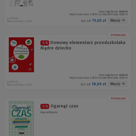
Cena regularna:
79,00 zł
Najniższa cena z 30 dni przed obniżką:
79,00 zł
publicat
75,05 zł
Więcej
Już od:
Rok publikacji: 2022
Promocja!
Domowy elementarz przedszkolaka
-5 %
Mądre dziecko
Cena regularna:
19,99 zł
Najniższa cena z 30 dni przed obniżką:
19,99 zł
publicat
18,99 zł
Więcej
Już od:
Rok publikacji: 2022
Promocja!
Ogarnąć czas
-5 %
Risa Williams