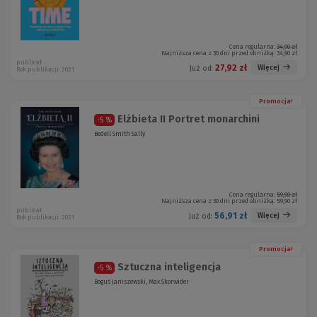
Cena regularna:
34,90 zł
Najniższa cena z 30 dni przed obniżką:
34,90 zł
publicat
27,92 zł
Więcej
Już od:
Rok publikacji: 2021
Promocja!
Elżbieta II Portret monarchini
-5 %
Bedell Smith Sally
Cena regularna:
59,90 zł
Najniższa cena z 30 dni przed obniżką:
59,90 zł
publicat
56,91 zł
Więcej
Już od:
Rok publikacji: 2021
Promocja!
Sztuczna inteligencja
-5 %
Boguś Janiszewski, Max Skorwider