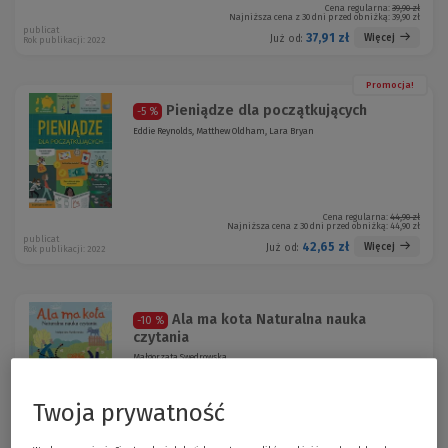
Cena regularna:
39,90 zł
Najniższa cena z 30 dni przed obniżką:
39,90 zł
publicat
37,91 zł
Więcej
Już od:
Rok publikacji: 2022
Promocja!
Pieniądze dla początkujących
-5 %
Eddie Reynolds, Matthew Oldham, Lara Bryan
Cena regularna:
44,90 zł
Najniższa cena z 30 dni przed obniżką:
44,90 zł
publicat
42,65 zł
Więcej
Już od:
Rok publikacji: 2022
Ala ma kota Naturalna nauka
-10 %
czytania
Małgorzata Swędrowska
Twoja prywatność
Cena regularna:
49,90 zł
Najniższa cena z 30 dni przed obniżką:
49,90 zł