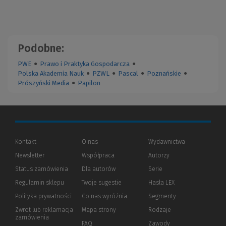
Podobne:
PWE
●
Prawo i Praktyka Gospodarcza
●
Polska Akademia Nauk
●
PZWL
●
Pascal
●
Poznańskie
●
Prószyński Media
●
Papilon
Kontakt
O nas
Wydawnictwa
Newsletter
Współpraca
Autorzy
Status zamówienia
Dla autorów
(Nowe
(Link
Serie
okno)
do
Regulamin sklepu
Twoje sugestie
Hasła LEX
innej
strony)
Polityka prywatności
(Nowe
(Link
Co nas wyróżnia
Segmenty
okno)
do
Zwrot lub reklamacja
Mapa strony
Rodzaje
innej
zamówienia
strony)
FAQ
Zawody