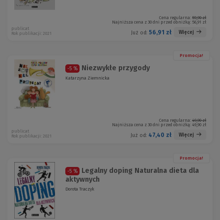
Cena regularna:
59,90 zł
Najniższa cena z 30 dni przed obniżką:
56,91 zł
publicat
56,91 zł
Więcej
Już od:
Rok publikacji: 2021
Promocja!
Niezwykłe przygody
-5 %
Katarzyna Ziemnicka
Cena regularna:
49,90 zł
Najniższa cena z 30 dni przed obniżką:
49,90 zł
publicat
47,40 zł
Więcej
Już od:
Rok publikacji: 2021
Promocja!
Legalny doping Naturalna dieta dla
-5 %
aktywnych
Dorota Traczyk