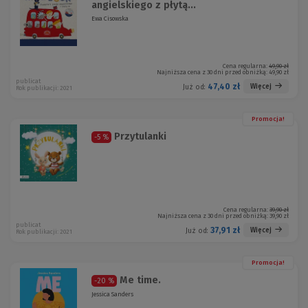
angielskiego z płytą...
Ewa Cisowska
Cena regularna:
49,90 zł
Najniższa cena z 30 dni przed obniżką:
49,90 zł
publicat
47,40 zł
Więcej
Już od:
Rok publikacji: 2021
Promocja!
Przytulanki
-5 %
Cena regularna:
39,90 zł
Najniższa cena z 30 dni przed obniżką:
39,90 zł
publicat
37,91 zł
Więcej
Już od:
Rok publikacji: 2021
Promocja!
Me time.
-20 %
Jessica Sanders