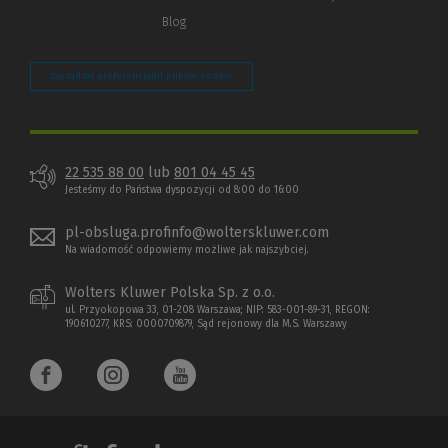
Blog
Zarządzaj preferencjami plików cookie
22 535 88 00
lub
801 04 45 45
Jesteśmy do Państwa dyspozycji od 8:00 do 16:00
pl-obsluga.profinfo@wolterskluwer.com
Na wiadomość odpowiemy możliwe jak najszybciej.
Wolters Kluwer Polska Sp. z o.o.
ul. Przyokopowa 33, 01-208 Warszawa; NIP: 583-001-89-31, REGON:
190610277, KRS: 0000709879, Sąd rejonowy dla M.S. Warszawy