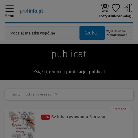
0
Menu
Koszyk
Ulubione
Zaloguj
Wyszukiwanie
Szukaj
zaawansowane
publicat
Książki, ebooki i publikacje: publicat
Sortuj:
Promocja!
Sztuka rysowania Fantasy
-5 %