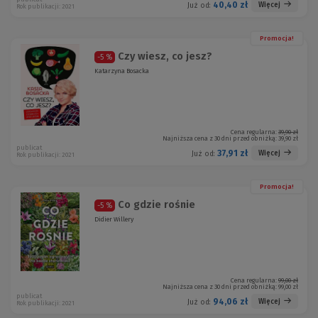
40,40 zł
Więcej
Już od:
Rok publikacji: 2021
Promocja!
Czy wiesz, co jesz?
-5 %
Katarzyna Bosacka
Cena regularna:
39,90 zł
Najniższa cena z 30 dni przed obniżką:
39,90 zł
publicat
37,91 zł
Więcej
Już od:
Rok publikacji: 2021
Promocja!
Co gdzie rośnie
-5 %
Didier Willery
Cena regularna:
99,00 zł
Najniższa cena z 30 dni przed obniżką:
99,00 zł
publicat
94,06 zł
Więcej
Już od:
Rok publikacji: 2021