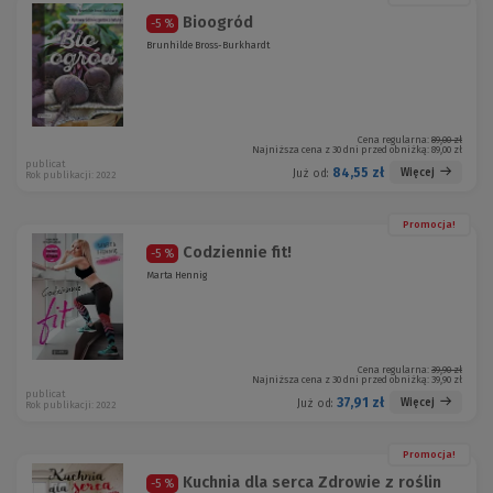
Bioogród
-5 %
Brunhilde Bross-Burkhardt
Cena regularna:
89,00 zł
Najniższa cena z 30 dni przed obniżką:
89,00 zł
publicat
84,55 zł
Więcej
Już od:
Rok publikacji: 2022
Promocja!
Codziennie fit!
-5 %
Marta Hennig
Cena regularna:
39,90 zł
Najniższa cena z 30 dni przed obniżką:
39,90 zł
publicat
37,91 zł
Więcej
Już od:
Rok publikacji: 2022
Promocja!
Kuchnia dla serca Zdrowie z roślin
-5 %