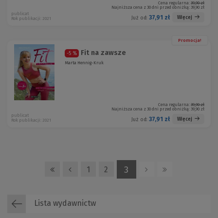
Cena regularna:
39,90 zł
Najniższa cena z 30 dni przed obniżką:
39,90 zł
publicat
37,91 zł
Więcej
Już od:
Rok publikacji: 2021
Promocja!
Fit na zawsze
-5 %
Marta Hennig-Kruk
Cena regularna:
39,90 zł
Najniższa cena z 30 dni przed obniżką:
39,90 zł
publicat
37,91 zł
Więcej
Już od:
Rok publikacji: 2021
3
1
2
Lista wydawnictw