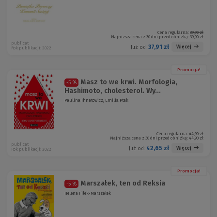
Cena regularna:
39,90 zł
Najniższa cena z 30 dni przed obniżką:
39,90 zł
publicat
37,91 zł
Więcej
Już od:
Rok publikacji: 2022
Promocja!
Masz to we krwi. Morfologia,
-5 %
Hashimoto, cholesterol. Wy...
Paulina Ihnatowicz, Emilia Ptak
Cena regularna:
44,90 zł
Najniższa cena z 30 dni przed obniżką:
44,90 zł
publicat
42,65 zł
Więcej
Już od:
Rok publikacji: 2022
Promocja!
Marszałek, ten od Reksia
-5 %
Helena Filek-Marszałek