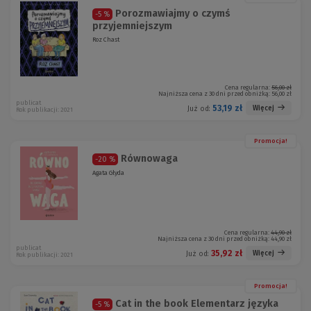
Porozmawiajmy o czymś
-5 %
przyjemniejszym
Roz Chast
Cena regularna:
56,00 zł
Najniższa cena z 30 dni przed obniżką:
56,00 zł
publicat
53,19 zł
Więcej
Już od:
Rok publikacji: 2021
Promocja!
Równowaga
-20 %
Agata Głyda
Cena regularna:
44,90 zł
Najniższa cena z 30 dni przed obniżką:
44,90 zł
publicat
35,92 zł
Więcej
Już od:
Rok publikacji: 2021
Promocja!
Cat in the book Elementarz języka
-5 %