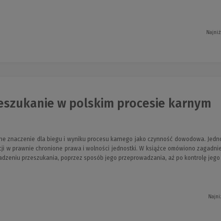
Najniż
eszukanie w polskim procesie karnym
tne znaczenie dla biegu i wyniku procesu karnego jako czynność dowodowa. Jedn
ji w prawnie chronione prawa i wolności jednostki. W książce omówiono zagadnie
adzeniu przeszukania, poprzez sposób jego przeprowadzania, aż po kontrolę jego 
Najni