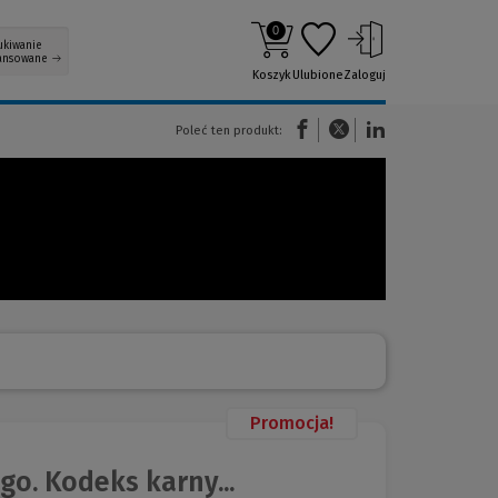
0
ukiwanie
ansowane
Koszyk
Ulubione
Zaloguj
(Nowe okno)
(Link do innej strony)
(Link do innej strony)
Poleć ten produkt:
Promocja!
o. Kodeks karny...