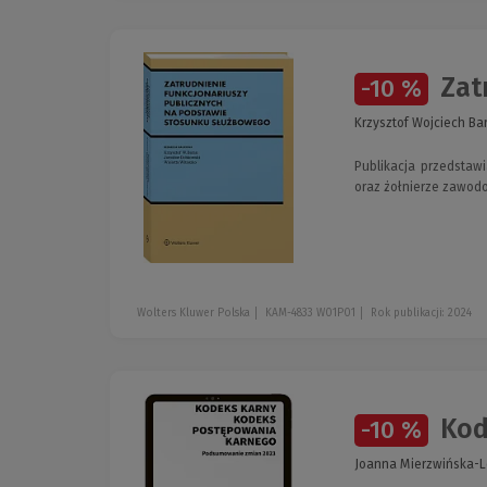
Zatr
-10 %
Krzysztof Wojciech Ba
Publikacja przedstaw
oraz żołnierze zawodo
Wolters Kluwer Polska
KAM-4833 W01P01
Rok publikacji: 2024
Kod
-10 %
Joanna Mierzwińska-