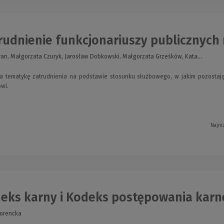
udnienie funkcjonariuszy publicznych n
ran, Małgorzata Czuryk, Jarosław Dobkowski, Małgorzata Grześków, Kata...
ia tematykę zatrudnienia na podstawie stosunku służbowego, w jakim pozostaj
wi.
Najni
eks karny i Kodeks postępowania karn
Lorencka