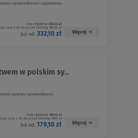
wymiaru sprawiedliwości zagadnienia.
Cena regularna:
369,00 zł
ższa cena z 30 dni przed obniżką:
184,50 zł
Więcej
332,10 zł
Już od:
wem w polskim sy...
ystemie wymiaru sprawiedliwości.
Cena regularna:
199,00 zł
iższa cena z 30 dni przed obniżką:
19,90 zł
Więcej
179,10 zł
Już od: