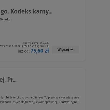
o. Kodeks karny...
26 roku
Cena regularna:
84,00 zł
ższa cena z 30 dni przed obniżką:
58,80 zł
Więcej
75,60 zł
Już od:
. Pr...
 tytułu śmierci osoby najbliższej. To pierwsze kompleksowe
czyznach psychologicznej, cywilnoprawnej, konstytucyjnej,