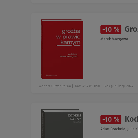
Gro
-10 %
Marek Mozgawa
Wolters Kluwer Polska
KAM-4914 W01P01
Rok publikacji: 2024
Kod
-10 %
Adam Błachnio, Julia 