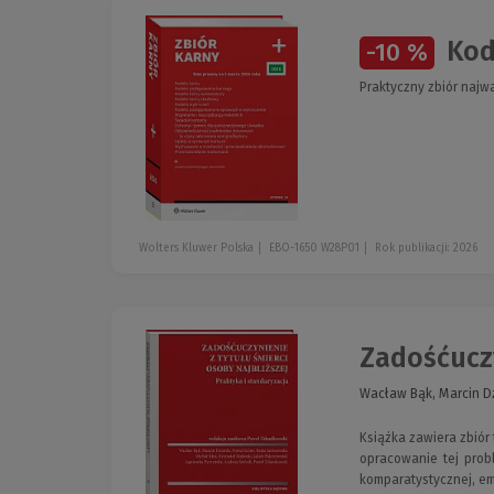
Kode
-10 %
Praktyczny zbiór najw
Wolters Kluwer Polska
EBO-1650 W28P01
Rok publikacji: 2026
Zadośćuczyn
Wacław Bąk, Marcin Dzi
Książka zawiera zbiór
opracowanie tej probl
komparatystycznej, em