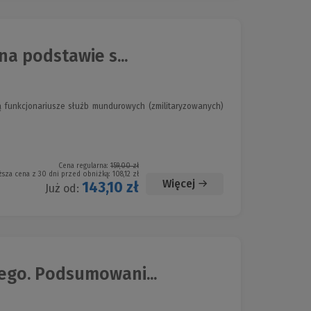
a podstawie s...
ą funkcjonariusze służb mundurowych (zmilitaryzowanych)
Cena regularna:
159,00 zł
ższa cena z 30 dni przed obniżką:
108,12 zł
Więcej
143,10 zł
Już od:
ego. Podsumowani...