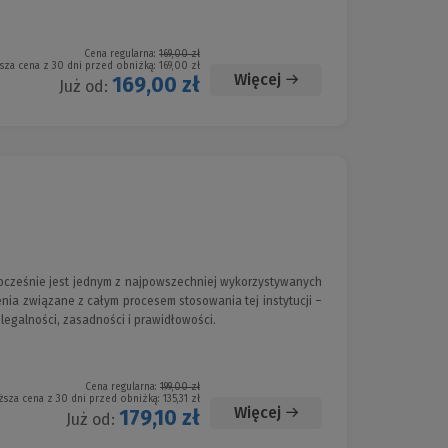
Cena regularna:
169,00 zł
sza cena z 30 dni przed obniżką:
169,00 zł
Więcej
169,00 zł
Już od:
ocześnie jest jednym z najpowszechniej wykorzystywanych
nia związane z całym procesem stosowania tej instytucji –
legalności, zasadności i prawidłowości.
Cena regularna:
199,00 zł
ższa cena z 30 dni przed obniżką:
135,31 zł
Więcej
179,10 zł
Już od: