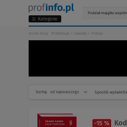
Kategorie
Jesteś tutaj:
Profinfo.pl
Zawody
Policja
Sortuj:
Sposób wyświetla
Kode
-15 %