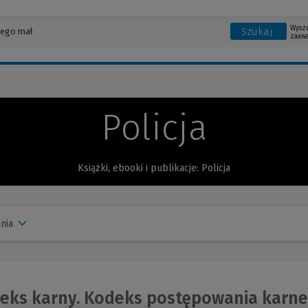
Wysz
Szukaj
zaaw
Policja
Książki, ebooki i publikacje: Policja
nia
ks karny. Kodeks postępowania karneg