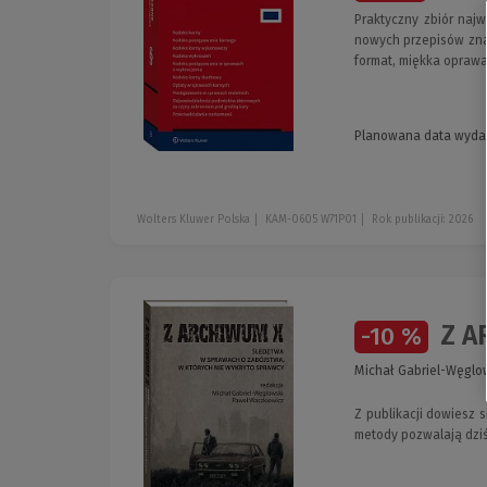
Praktyczny zbiór naj
nowych przepisów znac
format, miękka oprawa
Planowana data wyda
Wolters Kluwer Polska
KAM-0605 W71P01
Rok publikacji: 2026
Z AR
-10 %
Michał Gabriel-Węglo
Z publikacji dowiesz 
metody pozwalają dziś