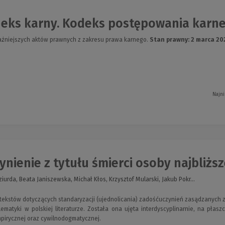
ks karny. Kodeks postępowania karneg
ażniejszych aktów prawnych z zakresu prawa karnego.
Stan prawny: 2 marca 20
Najni
ienie z tytułu śmierci osoby najbliższej
urda, Beata Janiszewska, Michał Kłos, Krzysztof Mularski, Jakub Pokr...
 tekstów dotyczących standaryzacji (ujednolicania) zadośćuczynień zasądzanych z
ematyki w polskiej literaturze. Została ona ujęta interdyscyplinarnie, na płasz
pirycznej oraz cywilnodogmatycznej.