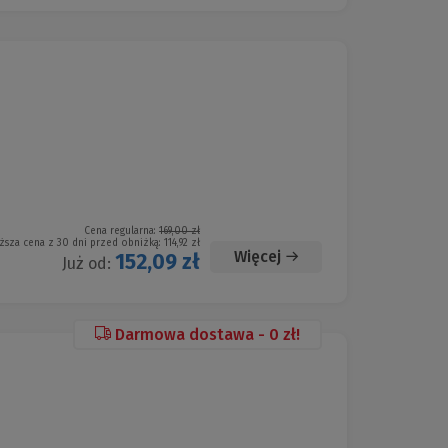
Cena regularna:
169,00 zł
ższa cena z 30 dni przed obniżką:
114,92 zł
Więcej
152,09 zł
Już od:
Darmowa dostawa - 0 zł!