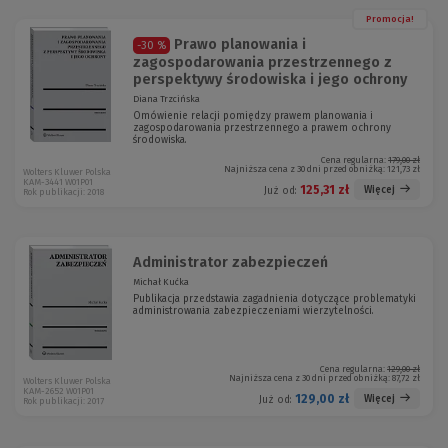
Promocja!
Prawo planowania i
-30 %
zagospodarowania przestrzennego z
perspektywy środowiska i jego ochrony
Diana Trzcińska
Omówienie relacji pomiędzy prawem planowania i
zagospodarowania przestrzennego a prawem ochrony
środowiska.
Cena regularna:
179,00 zł
Najniższa cena z 30 dni przed obniżką:
121,73 zł
Wolters Kluwer Polska
KAM-3441 W01P01
125,31 zł
Więcej
Już od:
Rok publikacji: 2018
Administrator zabezpieczeń
Michał Kućka
Publikacja przedstawia zagadnienia dotyczące problematyki
administrowania zabezpieczeniami wierzytelności.
Cena regularna:
129,00 zł
Najniższa cena z 30 dni przed obniżką:
87,72 zł
Wolters Kluwer Polska
KAM-2652 W01P01
129,00 zł
Więcej
Już od:
Rok publikacji: 2017