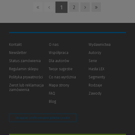
1
2
Kontakt
O nas
Wydawnictwa
Newsletter
Współpraca
Autorzy
Status zamówienia
Dla autorów
(Nowe
(Link
Serie
okno)
do
Regulamin sklepu
Twoje sugestie
Hasła LEX
innej
strony)
Polityka prywatności
(Nowe
(Link
Co nas wyróżnia
Segmenty
okno)
do
Zwrot lub reklamacja
Mapa strony
Rodzaje
innej
zamówienia
strony)
FAQ
Zawody
Blog
Zarządzaj preferencjami plików cookie