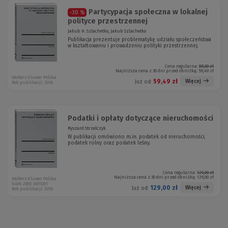
Partycypacja społeczna w lokalnej
-30 %
polityce przestrzennej
Jakub H. Szlachetko, Jakub Szlachetko
Publikacja prezentuje problematykę udziału społeczeństwa
w kształtowaniu i prowadzeniu polityki przestrzennej.
Cena regularna:
85,00 zł
Najniższa cena z 30 dni przed obniżką:
59,49 zł
Wolters Kluwer Polska
59,49 zł
Więcej
Już od:
Rok publikacji: 2016
Podatki i opłaty dotyczące nieruchomości
Ryszard Strzelczyk
W publikacji omówiono m.in. podatek od nieruchomości,
podatek rolny oraz podatek leśny.
Cena regularna:
129,00 zł
Najniższa cena z 30 dni przed obniżką:
129,00 zł
Wolters Kluwer Polska
KAM-2892 W01D01
129,00 zł
Więcej
Już od:
Rok publikacji: 2016