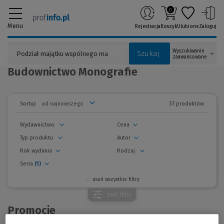
0
Menu
Rejestracja
Koszyk
Ulubione
Zaloguj
Wyszukiwanie
Szukaj
zaawansowane
Budownictwo Monografie
37 produktów
Sortuj:
Wydawnictwo
Cena
Typ produktu
Autor
Rok wydania
Rodzaj
Seria
(1)
usuń wszystkie filtry
zwiń
filtry
Promocje