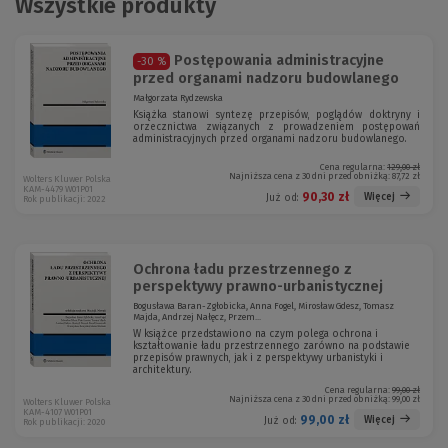
Wszystkie produkty
Postępowania administracyjne
-30 %
przed organami nadzoru budowlanego
Małgorzata Rydzewska
Książka stanowi syntezę przepisów, poglądów doktryny i
orzecznictwa związanych z prowadzeniem postępowań
administracyjnych przed organami nadzoru budowlanego.
Cena regularna:
129,00 zł
Najniższa cena z 30 dni przed obniżką:
87,72 zł
Wolters Kluwer Polska
KAM-4479 W01P01
90,30 zł
Więcej
Już od:
Rok publikacji: 2022
Ochrona ładu przestrzennego z
perspektywy prawno-urbanistycznej
Bogusława Baran-Zgłobicka, Anna Fogel, Mirosław Gdesz, Tomasz
Majda, Andrzej Nałęcz, Przem...
W książce przedstawiono na czym polega ochrona i
kształtowanie ładu prze­strzennego zarówno na podstawie
przepisów prawnych, jak i z perspektywy urbanistyki i
architektury.
Cena regularna:
99,00 zł
Najniższa cena z 30 dni przed obniżką:
99,00 zł
Wolters Kluwer Polska
KAM-4107 W01P01
99,00 zł
Więcej
Już od:
Rok publikacji: 2020