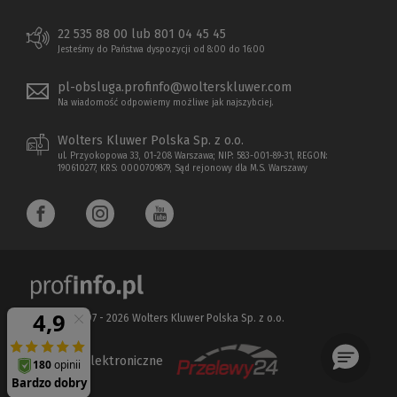
22 535 88 00 lub 801 04 45 45
Jesteśmy do Państwa dyspozycji od 8:00 do 16:00
pl-obsluga.profinfo@wolterskluwer.com
Na wiadomość odpowiemy możliwe jak najszybciej.
Wolters Kluwer Polska Sp. z o.o.
ul. Przyokopowa 33, 01-208 Warszawa; NIP: 583-001-89-31, REGON:
190610277, KRS: 0000709879, Sąd rejonowy dla M.S. Warszawy
Copyright 1997 - 2026 Wolters Kluwer Polska Sp. z o.o.
Płatności elektroniczne
(Nowe
(Link
okno)
do