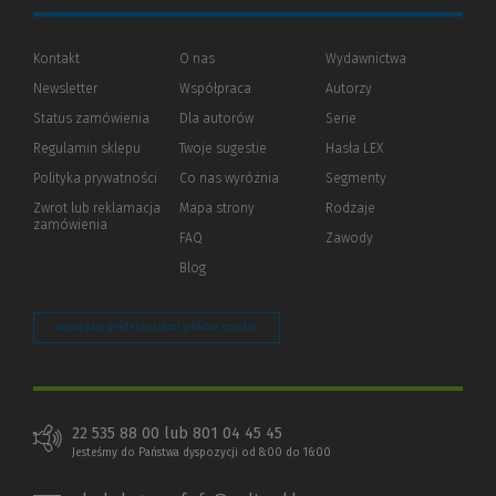
Kontakt
O nas
Wydawnictwa
Newsletter
Współpraca
Autorzy
Status zamówienia
Dla autorów
(Nowe
(Link
Serie
okno)
do
Regulamin sklepu
Twoje sugestie
Hasła LEX
innej
strony)
Polityka prywatności
(Nowe
(Link
Co nas wyróżnia
Segmenty
okno)
do
Zwrot lub reklamacja
Mapa strony
Rodzaje
innej
zamówienia
strony)
FAQ
Zawody
Blog
Zarządzaj preferencjami plików cookie
22 535 88 00 lub 801 04 45 45
Jesteśmy do Państwa dyspozycji od 8:00 do 16:00