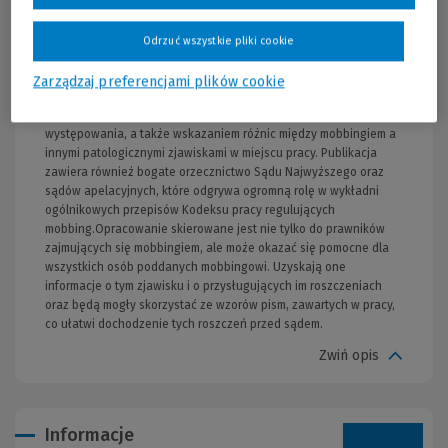
mobbingu, których podstawę materialnoprawną mogą stanowić
zarówno przepisy Kodeksu pracy, jak i Kodeksu cywilnego.
Zwrócono również uwagę na problematykę procesową związaną
Odrzuć wszystkie pliki cookie
z dochodzeniem roszczeń oraz na możliwość wykorzystania
polubownych sposobów rozwiązywania sporów w sprawach
Zarządzaj preferencjami plików cookie
mobbingowych. Rozważania szczegółowe zostały poprzedzone
analizą zjawiska mobbingu, przyczyn oraz skutków jego
występowania, a także wskazaniem różnic między mobbingiem a
innymi patologicznymi zjawiskami w miejscu pracy. Publikacja
zawiera również bogate orzecznictwo Sądu Najwyższego oraz
sądów apelacyjnych, które odgrywa ogromną rolę w wykładni
ogólnikowych przepisów Kodeksu pracy regulujących
mobbing.Opracowanie skierowane jest nie tylko do prawników
zajmujących się mobbingiem, ale może okazać się pomocne dla
wszystkich osób poddanych mobbingowi. Uzyskają one
informacje o tym zjawisku i o przysługujących im roszczeniach
oraz będą mogły skorzystać ze wzorów pism, zawartych w pracy,
co ułatwi dochodzenie tych roszczeń przed sądem.
Zwiń opis
Informacje