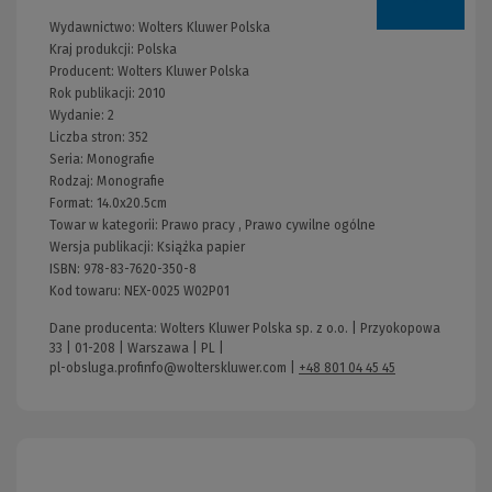
Wydawnictwo:
Wolters Kluwer Polska
Kraj produkcji: Polska
Producent:
Wolters Kluwer Polska
Rok publikacji:
2010
Wydanie:
2
Liczba stron:
352
Seria:
Monografie
Rodzaj:
Monografie
Format:
14.0x20.5cm
Towar w kategorii:
Prawo pracy
,
Prawo cywilne ogólne
Wersja publikacji:
Książka papier
ISBN:
978-83-7620-350-8
Kod towaru:
NEX-0025 W02P01
Dane producenta: Wolters Kluwer Polska sp. z o.o. | Przyokopowa
33 | 01-208 | Warszawa | PL |
pl-obsluga.profinfo@wolterskluwer.com
|
+48 801 04 45 45