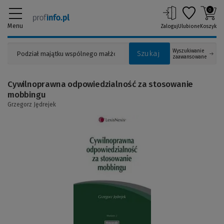
0
Menu
Zaloguj
Ulubione
Koszyk
Wyszukiwanie
Szukaj
zaawansowane
Cywilnoprawna odpowiedzialność za stosowanie
mobbingu
Grzegorz Jędrejek
(Link
do
innej
strony)