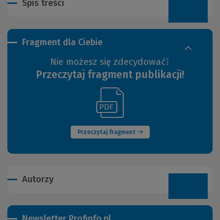
Spis treści
Fragment dla Ciebie
Nie możesz się zdecydować?
Przeczytaj fragment publikacji!
(Link
(Nowe
do
okno)
innej
strony)
Przeczytaj fragment
Autorzy
Newsletter Profinfo.pl