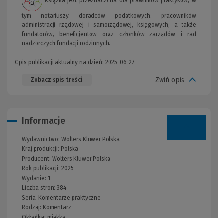
Książka jest przeznaczona dla prawników praktyków, w
tym notariuszy, doradców podatkowych, pracowników
administracji rządowej i samorządowej, księgowych, a także
fundatorów, beneficjentów oraz członków zarządów i rad
nadzorczych fundacji rodzinnych.
Opis publikacji aktualny na dzień: 2025-06-27
Zwiń opis
Zobacz spis treści
Informacje
Wydawnictwo:
Wolters Kluwer Polska
Kraj produkcji: Polska
Producent:
Wolters Kluwer Polska
Rok publikacji:
2025
Wydanie:
1
Liczba stron:
384
Seria:
Komentarze praktyczne
Rodzaj:
Komentarz
Okładka:
miękka