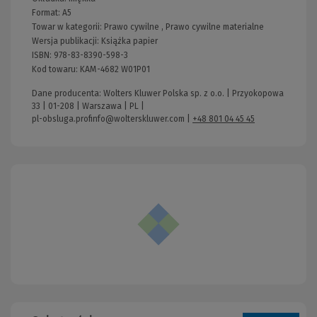
Format:
A5
Towar w kategorii:
Prawo cywilne
,
Prawo cywilne materialne
Wersja publikacji:
Książka papier
ISBN:
978-83-8390-598-3
Kod towaru:
KAM-4682 W01P01
Dane producenta: Wolters Kluwer Polska sp. z o.o. | Przyokopowa
33 | 01-208 | Warszawa | PL |
pl-obsluga.profinfo@wolterskluwer.com
|
+48 801 04 45 45