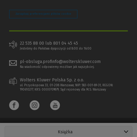
Zarządzaj preferencjami plików cookie
22 535 88 00 lub 801 04 45 45
Jesteśmy do Państwa dyspozycji od 8:00 do 16:00
pl-obsluga.profinfo@wolterskluwer.com
Na wiadomość odpowiemy możliwe jak najszybciej.
Wolters Kluwer Polska Sp. z o.o.
ul. Przyokopowa 33, 01-208 Warszawa; NIP: 583-001-89-31, REGON:
190610277, KRS: 0000709879, Sąd rejonowy dla M.S. Warszawy
Książka