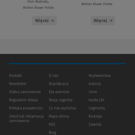
Piotr Woźniaki...
Wolters Kluwer Polska
Wolters Kluwer Polska
Więcej
Więcej
Kontakt
O nas
Wydawnictwa
Newsletter
Współpraca
Autorzy
Status zamówienia
Dla autorów
(Nowe
(Link
Serie
okno)
do
Regulamin sklepu
Twoje sugestie
Hasła LEX
innej
strony)
Polityka prywatności
(Nowe
(Link
Co nas wyróżnia
Segmenty
okno)
do
Zwrot lub reklamacja
Mapa strony
Rodzaje
innej
zamówienia
strony)
FAQ
Zawody
Blog