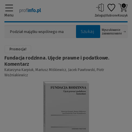
0
Menu
Zaloguj
Ulubione
Koszyk
Wyszukiwanie
Szukaj
zaawansowane
Promocja!
Fundacja rodzinna. Ujęcie prawne i podatkowe.
Komentarz
Katarzyna Karpiuk,
Mariusz Miśkiewicz,
Jacek Pawłowski,
Piotr
Woźniakiewicz
(Link
do
innej
strony)