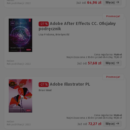
Helion
64,96 zł
Więcej
Już od:
Rok publikacji: 2022
Promocja!
Adobe After Effects CC. Oficjalny
-27 %
podręcznik
Lisa Fridsma, Brie Gyncild
Cena regularna:
79,00 zł
Najniższa cena z 30 dni przed obniżką:
79,00 zł
Helion
57,68 zł
Więcej
Już od:
Rok publikacji: 2022
Promocja!
Adobe Illustrator PL
-27 %
Brian Wood
Cena regularna:
99,00 zł
Najniższa cena z 30 dni przed obniżką:
99,00 zł
Helion
72,27 zł
Więcej
Już od:
Rok publikacji: 2022