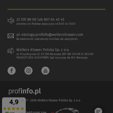
22 535 88 00 lub 801 04 45 45
Jesteśmy do Państwa dyspozycji od 8:00 do 16:00
pl-obsluga.profinfo@wolterskluwer.com
Na wiadomość odpowiemy możliwe jak najszybciej.
Wolters Kluwer Polska Sp. z o.o.
ul. Przyokopowa 33, 01-208 Warszawa; NIP: 583-001-89-31, REGON:
190610277, KRS: 0000709879, Sąd rejonowy dla M.S. Warszawy
Copyright 1997 - 2026 Wolters Kluwer Polska Sp. z o.o.
Płatności elektroniczne