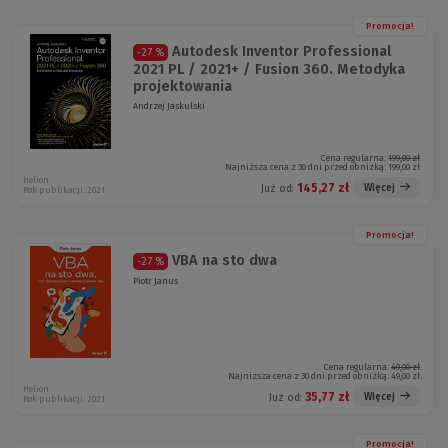
Promocja!
Autodesk Inventor Professional
-27 %
2021 PL / 2021+ / Fusion 360. Metodyka
projektowania
Andrzej Jaskulski
Cena regularna:
199,00 zł
Najniższa cena z 30 dni przed obniżką:
199,00 zł
Helion
145,27 zł
Więcej
Już od:
Rok publikacji: 2021
Promocja!
VBA na sto dwa
-27 %
Piotr Janus
Cena regularna:
49,00 zł
Najniższa cena z 30 dni przed obniżką:
49,00 zł
Helion
35,77 zł
Więcej
Już od:
Rok publikacji: 2021
Promocja!