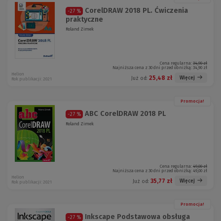
CorelDRAW 2018 PL. Ćwiczenia
-27 %
praktyczne
Roland Zimek
Cena regularna:
34,90 zł
Najniższa cena z 30 dni przed obniżką:
34,90 zł
Helion
25,48 zł
Więcej
Już od:
Rok publikacji: 2021
Promocja!
ABC CorelDRAW 2018 PL
-27 %
Roland Zimek
Cena regularna:
49,00 zł
Najniższa cena z 30 dni przed obniżką:
49,00 zł
Helion
35,77 zł
Więcej
Już od:
Rok publikacji: 2021
Promocja!
Inkscape Podstawowa obsługa
-27 %