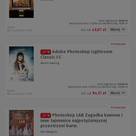
Cena regularna:
59,00 zł
Najniższa cena z 30 dni przed obniżką:
59,00 zł
Helion
43,07 zł
Więcej
Już od:
Rok publikacji: 2019
Promocja!
Adobe Photoshop Lightroom
-27 %
Classic CC
Martin Evening
Cena regularna:
129,00 zł
Najniższa cena z 30 dni przed obniżką:
129,00 zł
Helion
94,17 zł
Więcej
Już od:
Rok publikacji: 2018
Promocja!
Photoshop LAB Zagadka kanionu i
-27 %
inne tajemnice najpotężniejszej
przestrzeni barw.
Dan Margulis