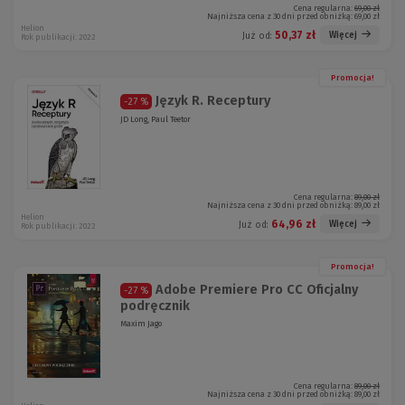
Cena regularna:
69,00 zł
Najniższa cena z 30 dni przed obniżką:
69,00 zł
Helion
50,37 zł
Więcej
Już od:
Rok publikacji: 2022
Promocja!
Język R. Receptury
-27 %
JD Long, Paul Teetor
Cena regularna:
89,00 zł
Najniższa cena z 30 dni przed obniżką:
89,00 zł
Helion
64,96 zł
Więcej
Już od:
Rok publikacji: 2022
Promocja!
Adobe Premiere Pro CC Oficjalny
-27 %
podręcznik
Maxim Jago
Cena regularna:
89,00 zł
Najniższa cena z 30 dni przed obniżką:
89,00 zł