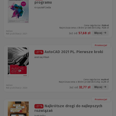
programu
Krzysztof Cieśla
Cena regularna:
79,00 zł
Najniższa cena z 30 dni przed obniżką:
79,00 zł
Helion
57,68 zł
Więcej
Już od:
Rok publikacji: 2021
Promocja!
AutoCAD 2021 PL. Pierwsze kroki
-27 %
Andrzej Pikoń
Cena regularna:
44,90 zł
Najniższa cena z 30 dni przed obniżką:
44,90 zł
Helion
32,77 zł
Więcej
Już od:
Rok publikacji: 2020
Promocja!
Najkrótsze drogi do najlepszych
-27 %
rozwiązań
Scott Kelby