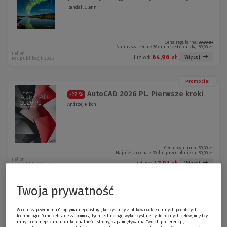
Randall Glenn
Cena regularna:
89,00 zł
Najniższa cena z 30 dni przed obniżką:
89,00 zł
Helion
64,96 zł
Więcej
Już od:
Rok publikacji: 2025
Promocja!
AutoCAD 2026 PL. Pierwsze kroki
-27 %
Andrzej Pikoń
Cena regularna:
59,00 zł
Najniższa cena z 30 dni przed obniżką:
59,00 zł
Helion
43,07 zł
Więcej
Już od:
Rok publikacji: 2025
Twoja prywatność
Promocja!
Adobe Photoshop, Illustrator i
-27 %
InDesign
W celu zapewnienia Ci optymalnej obsługi, korzystamy z plików cookie i innych podobnych
technologii. Dane zebrane za pomocą tych technologii wykorzystujemy do różnych celów, między
Wiele Bart Van de
innymi do ulepszania funkcjonalności strony, zapamiętywania Twoich preferencji,