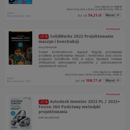
Cena regularna:
77,00 zł
Najniższa cena z 30 dni przed obniżką:
77,00 zł
Helion
56,21 zł
Więcej
Już od:
Rok publikacji: 2023
Promocja!
SolidWorks 2022 Projektowanie
-27 %
maszyn i konstrukcji
Jerzy Domański
Zostań konstruktorem maszyn! Książka przedstawia
przykłady projektowania maszyn i konstrukcji przy użyciu
programu SolidWorks 2022 w edycji Standard. Omawia
efektywność wykonywania projektów z zastosowaniem
optymalnych metod.
Cena regularna:
149,00 zł
Najniższa cena z 30 dni przed obniżką:
149,00 zł
Helion
108,77 zł
Więcej
Już od:
Rok publikacji: 2022
Promocja!
Autodesk Inventor 2022 PL / 2022+
-27 %
Fusion 360 Podstawy metodyki
projektowania
Andrzej Jaskulski