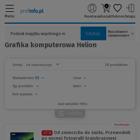
0
Menu
Rejestracja
Koszyk
Ulubione
Zaloguj
Wyszukiwanie
Szukaj
zaawansowane
Grafika komputerowa Helion
20 produktów
Sortuj:
Wydawnictwo
(1)
Cena
Typ produktu
Autor
Rok wydania
usuń wszystkie filtry
zwiń
filtry
Promocja!
Od zmierzchu do świtu. Przewodnik
-27 %
po nocnej fotografii krajobrazowej