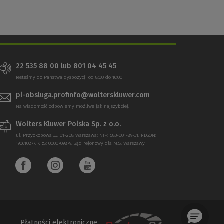
22 535 88 00 lub 801 04 45 45
Jesteśmy do Państwa dyspozycji od 8:00 do 16:00
pl-obsluga.profinfo@wolterskluwer.com
Na wiadomość odpowiemy możliwe jak najszybciej.
Wolters Kluwer Polska Sp. z o.o.
ul. Przyokopowa 33, 01-208 Warszawa; NIP: 583-001-89-31, REGON:
190610277, KRS: 0000709879, Sąd rejonowy dla M.S. Warszawy
Płatności elektroniczne