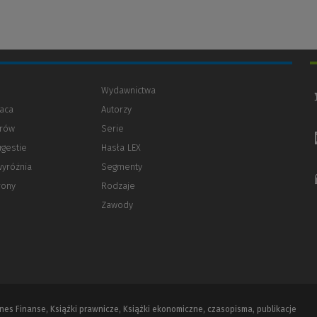
Wydawnictwa
aca
Autorzy
orów
(Nowe
(Link
Serie
okno)
do
ugestie
Hasła LEX
innej
strony)
wyróżnia
Segmenty
rony
Rodzaje
Zawody
iznes Finanse, Książki prawnicze, Książki ekonomiczne, czasopisma, publikacje