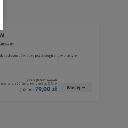
ów
Witkowski
jak zastosować wiedzę psychologiczną w praktyce
Cena regularna:
79,00 zł
iższa cena z 30 dni przed obniżką:
53,72 zł
Więcej
79,00 zł
Już od: