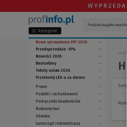
Kategorie
Nowe uprawnienia PIP 2026
Przedsprzedaże -15%
Jeste
Nowości 2026
H
Bestsellery
Teksty ustaw 2026
Przetestuj LEX-a za darmo
(Nowe
(Link
okno)
do
Sortu
Prawo
innej
strony)
Podatki i rachunkowość
Podręczniki Akademickie
Wyd
Budownictwo
Oświata
Samorząd i Administracja