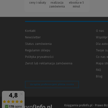
ceny i rabaty
realizacja
ebooka w 5
zamówienia
minut
Kontakt
O nas
Newsletter
Współpr
Status zamówienia
Dla aut
Regulamin sklepu
Twoje s
Polityka prywatności
(Nowe
(Link
Co nas 
okno)
do
Zwrot lub reklamacja zamówienia
Mapa st
innej
strony)
FAQ
Blog
Zarządzaj preferencjami plików cookie
Księgarnia profinfo.pl - Prawo B