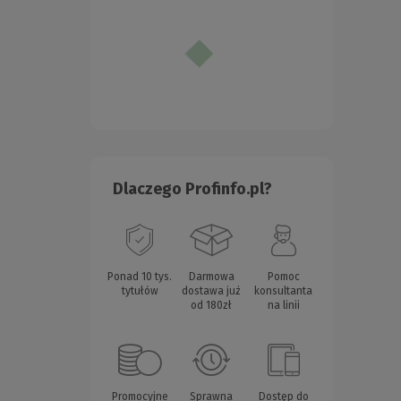
Dlaczego Profinfo.pl?
Ponad 10 tys.
Darmowa
Pomoc
tytułów
dostawa już
konsultanta
od 180zł
na linii
Promocyjne
Sprawna
Dostęp do