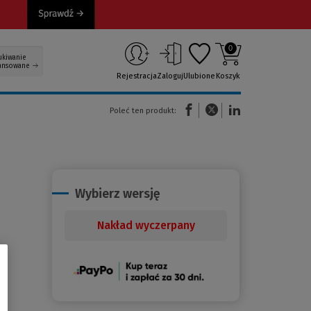
0
ukiwanie
ansowane
Rejestracja
Zaloguj
Ulubione
Koszyk
(Nowe okno)
(Link do innej strony)
(Link do innej strony)
Poleć ten produkt:
Wybierz wersję
Nakład wyczerpany
(Nowe
okno)