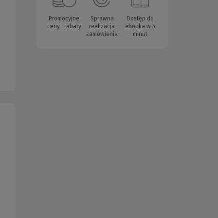
Promocyjne
Sprawna
Dostęp do
ceny i rabaty
realizacja
ebooka w 5
zamówienia
minut