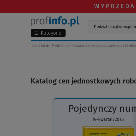
Kategorie
Jesteś tutaj:
Profinfo.pl
Katalog cen jednostkowych robót i o
Katalog cen jednostkowych ro
Pojedynczy nu
iv-kwartal/2016
(