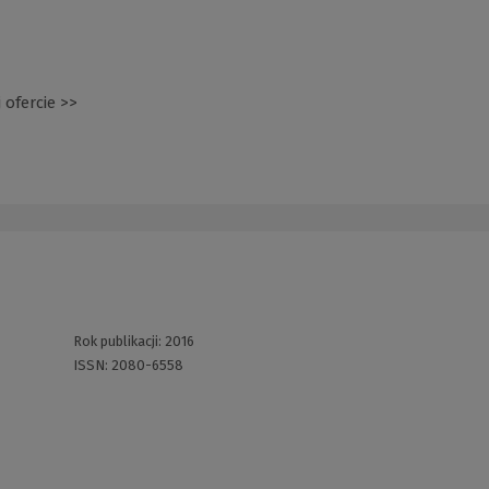
 ofercie >>
(Nowe
okno)
Rok publikacji:
2016
ISSN:
2080-6558