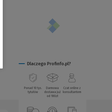
Dlaczego Profinfo.pl?
Ponad 10 tys.
Darmowa
Czat online z
tytułów
dostawa już
konsultantem
od 180zł