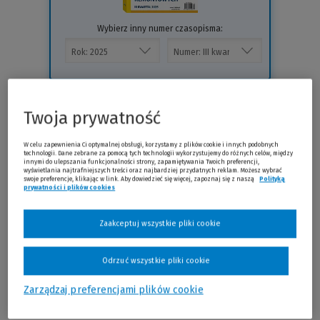
Wybierz inny numer czasopisma:
Prenumerata
Twoja prywatność
W celu zapewnienia Ci optymalnej obsługi, korzystamy z plików cookie i innych podobnych
technologii. Dane zebrane za pomocą tych technologii wykorzystujemy do różnych celów, między
innymi do ulepszania funkcjonalności strony, zapamiętywania Twoich preferencji,
wyświetlania najtrafniejszych treści oraz najbardziej przydatnych reklam. Możesz wybrać
swoje preferencje, klikając w link. Aby dowiedzieć się więcej, zapoznaj się z naszą
Polityką
prywatności i plików cookies
(Nowe okno)
(Link do innej strony)
Zaakceptuj wszystkie pliki cookie
Odrzuć wszystkie pliki cookie
Sprawdź
Zarządzaj preferencjami plików cookie