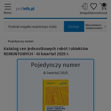
0
Menu
Zaloguj
Ulubione
Koszyk
Wyszukiwanie
Szukaj
zaawansowane
Pojedynczy numer
Katalog cen jednostkowych robót i obiektów
REMONTOWYCH - III kwartał 2025 r.
Pojedynczy numer
iii-kwartal/2025
(Link
do
innej
strony)