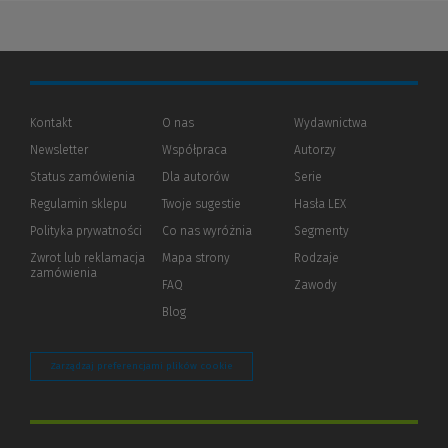
Kontakt
O nas
Wydawnictwa
Newsletter
Współpraca
Autorzy
Status zamówienia
Dla autorów
(Nowe
(Link
Serie
okno)
do
Regulamin sklepu
Twoje sugestie
Hasła LEX
innej
strony)
Polityka prywatności
(Nowe
(Link
Co nas wyróżnia
Segmenty
okno)
do
Zwrot lub reklamacja
Mapa strony
Rodzaje
innej
zamówienia
strony)
FAQ
Zawody
Blog
Zarządzaj preferencjami plików cookie