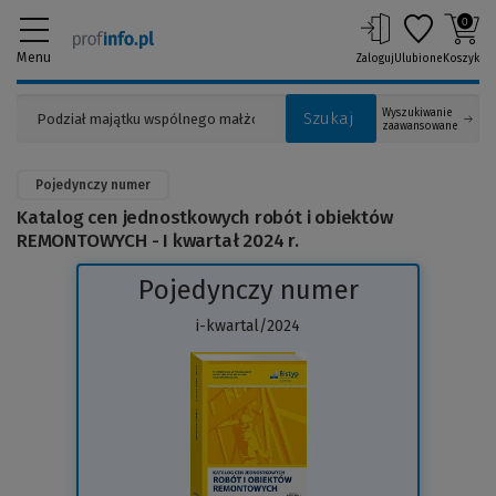
0
Menu
Zaloguj
Ulubione
Koszyk
Wyszukiwanie
Szukaj
zaawansowane
Pojedynczy numer
Katalog cen jednostkowych robót i obiektów
REMONTOWYCH - I kwartał 2024 r.
Pojedynczy numer
i-kwartal/2024
(Link
do
innej
strony)