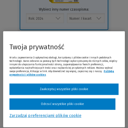
Wybierz inny numer czasopisma:
Prenumerata
Twoja prywatność
W celu zapewnienia Ci optymalnej obsługi, korzystamy z plików cookie i innych podobnych
technologii. Dane zebrane za pomocą tych technologii wykorzystujemy do różnych celów, między
innymi do ulepszania funkcjonalności strony, zapamiętywania Twoich preferencji,
wyświetlania najtrafniejszych treści oraz najbardziej przydatnych reklam. Możesz wybrać
swoje preferencje, klikając w link. Aby dowiedzieć się więcej, zapoznaj się z naszą
Polityką
prywatności i plików cookies
(Nowe okno)
(Link do innej strony)
Zaakceptuj wszystkie pliki cookie
Odrzuć wszystkie pliki cookie
Sprawdź
Zarządzaj preferencjami plików cookie