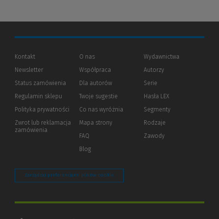
Kontakt
O nas
Wydawnictwa
Newsletter
Współpraca
Autorzy
Status zamówienia
Dla autorów
(Nowe
(Link
Serie
okno)
do
Regulamin sklepu
Twoje sugestie
Hasła LEX
innej
strony)
Polityka prywatności
(Nowe
(Link
Co nas wyróżnia
Segmenty
okno)
do
Zwrot lub reklamacja
Mapa strony
Rodzaje
innej
zamówienia
strony)
FAQ
Zawody
Blog
Zarządzaj preferencjami plików cookie