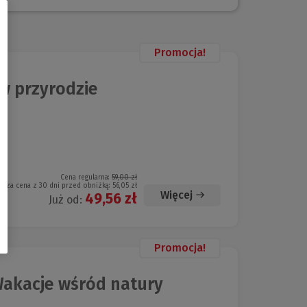
Promocja!
 w przyrodzie
Cena regularna:
59,00 zł
ższa cena z 30 dni przed obniżką:
56,05 zł
Więcej
49,56 zł
Już od:
Promocja!
Wakacje wśród natury