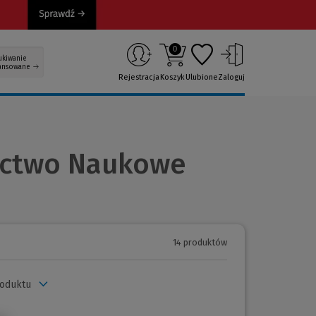
0
ukiwanie
ansowane
Rejestracja
Koszyk
Ulubione
Zaloguj
nictwo Naukowe
14 produktów
roduktu