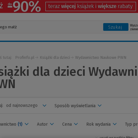
Wysz
Szukaj
zaaw
ś tutaj:
Profinfo.pl
Książki dla dzieci
Wydawnictwo Naukowe PWN
siążki dla dzieci Wydaw
WN
j:
Sposób wyświetlania
awnictwo
(1)
Autor
Cena
Rok wydania
Typ p