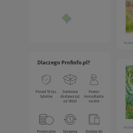
Wydaw
Dlaczego Profinfo.pl?
Ponad 10 tys.
Darmowa
Pomoc
tytułów
dostawa już
konsultanta
od 180zł
na linii
Wydaw
Promocyjne
Sprawna
Dostęp do