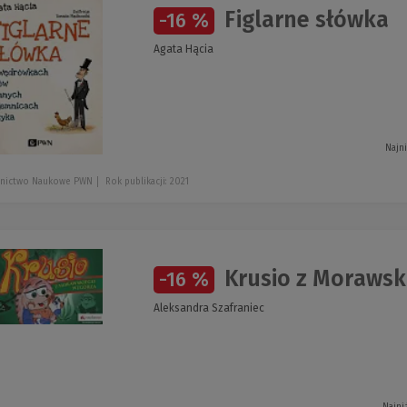
Figlarne słówka
-16 %
Agata Hącia
Najn
nictwo Naukowe PWN
Rok publikacji: 2021
Krusio z Morawsk
-16 %
Aleksandra Szafraniec