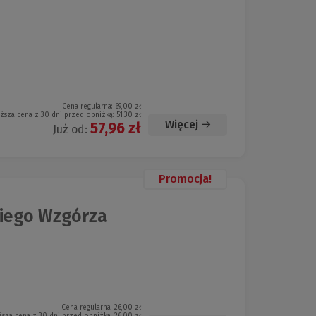
Cena regularna:
69,00 zł
iższa cena z 30 dni przed obniżką:
51,30 zł
Więcej
57,96 zł
Już od:
Promocja!
iego Wzgórza
Cena regularna:
26,00 zł