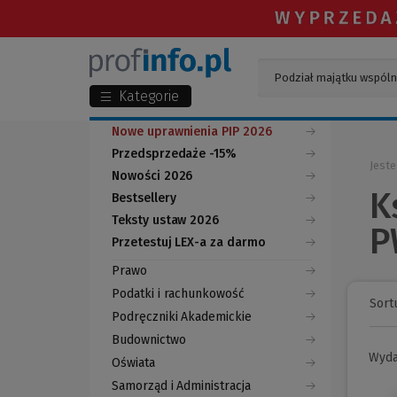
Kategorie
Nowe uprawnienia PIP 2026
Przedsprzedaże -15%
Jeste
Nowości 2026
K
Bestsellery
Teksty ustaw 2026
P
Przetestuj LEX-a za darmo
(Nowe
(Link
okno)
do
Prawo
innej
strony)
Podatki i rachunkowość
Sortu
Podręczniki Akademickie
Budownictwo
Wyd
Oświata
Samorząd i Administracja