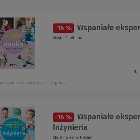
Wspaniałe eksper
-16 %
Crystal Chatterton
Najn
nictwo Naukowe PWN
Rok publikacji: 2022
Wspaniałe ekspery
-16 %
Inżynieria
Christina Herkert-Schul