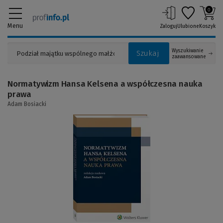
0
Menu
Zaloguj
Ulubione
Koszyk
Wyszukiwanie
Szukaj
zaawansowane
Normatywizm Hansa Kelsena a współczesna nauka
prawa
Adam Bosiacki
(Link
do
innej
strony)