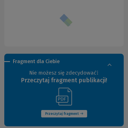
Fragment dla Ciebie
Nie możesz się zdecydować?
Przeczytaj fragment publikacji!
(Link
(Nowe
do
okno)
innej
strony)
Przeczytaj fragment