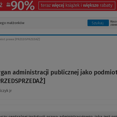
Wysz
Szukaj
zaaw
odmiot prawa [PRZEDSPRZEDAŻ]
gan administracji publicznej jako podmio
PRZEDSPRZEDAŻ]
czyk jr
yczy centralnej instytucji prawa administracyjnego, jaką jest o