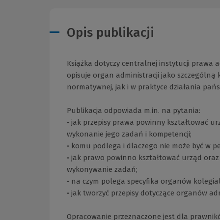
Opis publikacji
Książka dotyczy centralnej instytucji prawa a
opisuje organ administracji jako szczególn
normatywnej, jak i w praktyce działania pań
Publikacja odpowiada m.in. na pytania:
• jak przepisy prawa powinny kształtować ur
wykonanie jego zadań i kompetencji;
• komu podlega i dlaczego nie może być w pe
• jak prawo powinno kształtować urząd ora
wykonywanie zadań;
• na czym polega specyfika organów kolegial
• jak tworzyć przepisy dotyczące organów adm
Opracowanie przeznaczone jest dla prawnik