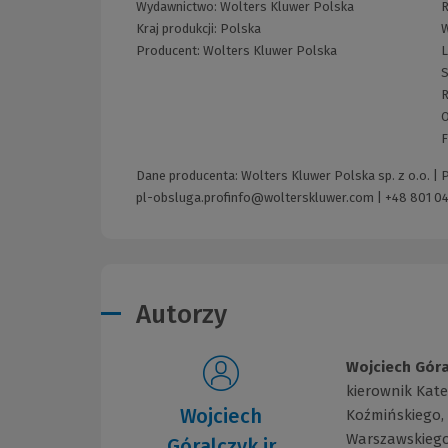
Wydawnictwo:
Wolters Kluwer Polska
R
Kraj produkcji: Polska
W
Producent:
Wolters Kluwer Polska
L
S
R
O
F
Dane producenta: Wolters Kluwer Polska sp. z o.o. |
pl-obsluga.profinfo@wolterskluwer.com
|
+48 801 04
Autorzy
Wojciech Góra
kierownik Kate
Wojciech
Koźmińskiego,
Warszawskiego
Góralczyk jr