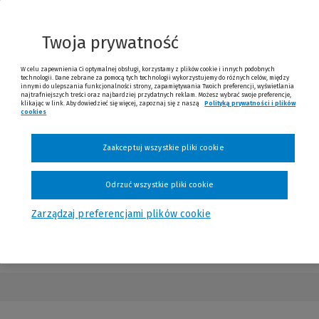
 do nauki i powtórki przed egzaminem
z postępowania karnego
Twoja prywatność
W celu zapewnienia Ci optymalnej obsługi, korzystamy z plików cookie i innych podobnych
technologii. Dane zebrane za pomocą tych technologii wykorzystujemy do różnych celów, między
innymi do ulepszania funkcjonalności strony, zapamiętywania Twoich preferencji, wyświetlania
najtrafniejszych treści oraz najbardziej przydatnych reklam. Możesz wybrać swoje preferencje,
klikając w link. Aby dowiedzieć się więcej, zapoznaj się z naszą
Polityką prywatności i plików
cookies
Zaakceptuj wszystkie pliki cookie
Sprzedaliśmy
7 z 10 szt.
Odrzuć wszystkie pliki cookie
Zarządzaj preferencjami plików cookie
formacje
Autorzy
Tagi
Opinie