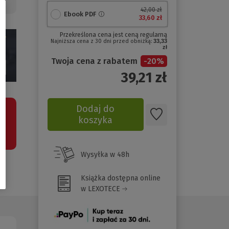
.
42,00 zł
Ebook PDF
33,60 zł
Przekreślona cena jest ceną regularną
Najniższa cena z 30 dni przed obniżką:
33,33
zł
Twoja cena z rabatem
-
20
%
39,21
zł
Dodaj do
koszyka
Wysyłka w 48h
Książka dostępna online
(Nowe
w
LEXOTECE
okno)
(Nowe
okno)