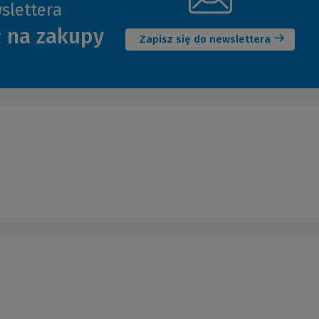
slettera
(Nowe
ł na zakupy
okno)
Zapisz się do newslettera