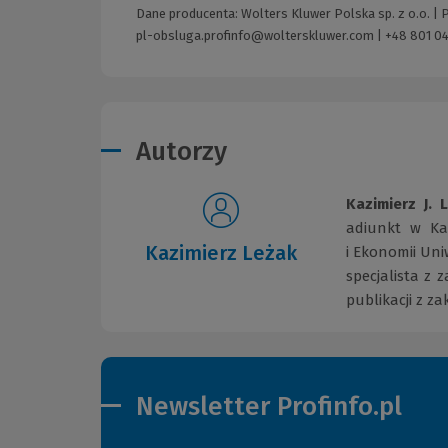
Dane producenta: Wolters Kluwer Polska sp. z o.o. |
pl-obsluga.profinfo@wolterskluwer.com
|
+48 801 04
Autorzy
Kazimierz J. 
adiunkt w Ka
Kazimierz Leżak
i Ekonomii Un
specjalista z 
publikacji z z
Newsletter Profinfo.pl