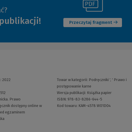
(Link
ać?
(Nowe
do
publikacji!
okno)
innej
Przeczytaj fragment
strony)
i:
2022
Towar w kategorii:
Podręczniki
', '
Prawo i
postępowanie karne
:
512
Wersja publikacji:
Książka papier
icka. Prawo
ISBN:
978-83-8286-644-5
ęcznik dostępny online w
Kod towaru:
KAM-4578 W01D04
zed egzaminem
kka