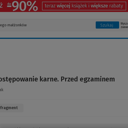
Wysz
Szukaj
zaaw
ostępowanie karne. Przed egzaminem
ak
 fragment
(Link
do
innej
strony)