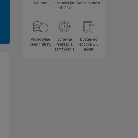
tytułów
dostawa już
konsultantem
od 180zł
Promocyjne
Sprawna
Dostęp do
ceny i rabaty
realizacja
ebooka w 5
zamówienia
minut