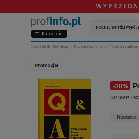
Kategorie
Jesteś tutaj:
Profinfo.pl
Postępowanie karne. Przed egzaminem
Promocja!
(Link
P
-
20
%
do
innej
Kazimierz Leż
strony)
Przeczytaj