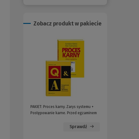
Zobacz produkt w pakiecie
PAKIET: Proces karny. Zarys systemu +
PAKIET: Polskie postęp
Postępowanie karne. Przed egzaminem
Postępowanie karne. 
Sprawdź