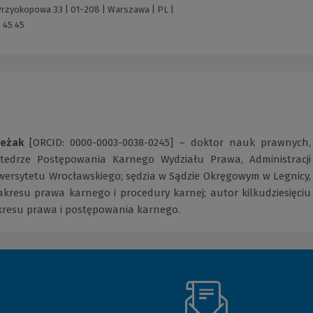
 Przyokopowa 33 | 01-208 | Warszawa | PL |
 45 45
Leżak
[ORCID: 0000-0003-0038-0245] – doktor nauk prawnych,
tedrze Postępowania Karnego Wydziału Prawa, Administracji
iwersytetu Wrocławskiego; sędzia w Sądzie Okręgowym w Legnicy,
zakresu prawa karnego i procedury karnej; autor kilkudziesięciu
akresu prawa i postępowania karnego.