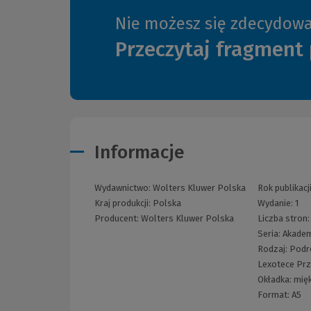
Nie możesz się zdecydow
Przeczytaj fragment 
Informacje
Wydawnictwo:
Wolters Kluwer Polska
Rok publikacj
Kraj produkcji: Polska
Wydanie:
1
Producent:
Wolters Kluwer Polska
Liczba stron
Seria:
Akadem
Rodzaj:
Podr
Lexotece
Pr
Okładka:
mię
Format:
A5