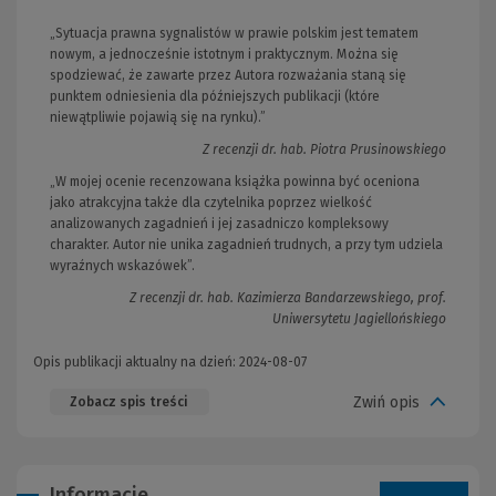
„Sytuacja prawna sygnalistów w prawie polskim jest tematem
nowym, a jednocześnie istotnym i praktycznym. Można się
spodziewać, że zawarte przez Autora rozważania staną się
punktem odniesienia dla późniejszych publikacji (które
niewątpliwie pojawią się na rynku).”
Z recenzji dr. hab. Piotra Prusinowskiego
„W mojej ocenie recenzowana książka powinna być oceniona
jako atrakcyjna także dla czytelnika poprzez wielkość
analizowanych zagadnień i jej zasadniczo kompleksowy
charakter. Autor nie unika zagadnień trudnych, a przy tym udziela
wyraźnych wskazówek”.
Z recenzji dr. hab. Kazimierza Bandarzewskiego, prof.
Uniwersytetu Jagiellońskiego
Opis publikacji aktualny na dzień: 2024-08-07
Zwiń opis
Zobacz spis treści
Informacje