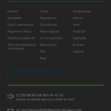
Kontakt
O nas
Wydawnictwa
Newsletter
Współpraca
Autorzy
Status zamówienia
Dla autorów
(Nowe
(Link
Serie
okno)
do
Regulamin sklepu
Twoje sugestie
Hasła LEX
innej
strony)
Polityka prywatności
(Nowe
(Link
Co nas wyróżnia
Segmenty
okno)
do
Zwrot lub reklamacja
Mapa strony
Rodzaje
innej
zamówienia
strony)
FAQ
Zawody
Blog
Zarządzaj preferencjami plików cookie
22 535 88 00 lub 801 04 45 45
Jesteśmy do Państwa dyspozycji od 8:00 do 16:00
pl-obsluga.profinfo@wolterskluwer.com