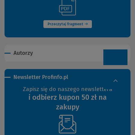
(Link
(Nowe
do
okno)
innej
strony)
Przeczytaj fragment
Autorzy
Newsletter Profinfo.pl
Zapisz się do naszego newslettera
i odbierz kupon 50 zł na
zakupy
(Nowe
okno)