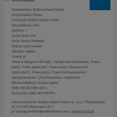
Wydawnictwo:
Wolters Kluwer Polska
Kraj produkcji: Polska
Producent:
Wolters Kluwer Polska
Rok publikacji:
2024
Wydanie:
1
Liczba stron:
449
Seria:
Teoria i Praktyka
Rodzaj:
Opracowanie
Okładka:
miękka
Format:
A5
Towar w kategorii:
HR Kadry
,
Zarządzanie personelem
,
Prawo
karne
,
Prawo wykroczeń
,
Prawo pracy i ubezpieczeń
społecznych
,
Prawo pracy
,
Prawo Unii Europejskiej i
międzynarodowe
,
Unia Europejska
,
Compliance
Wersja publikacji:
Książka papier
ISBN:
978-83-8390-029-2
Kod towaru:
KAM-4891 W01P01
Dane producenta: Wolters Kluwer Polska sp. z o.o. | Przyokopowa
33 | 01-208 | Warszawa | PL |
pl-obsluga.profinfo@wolterskluwer.com
|
+48 801 04 45 45