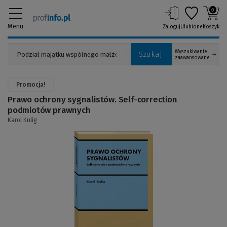
0
Menu
Zaloguj
Ulubione
Koszyk
Wyszukiwanie
Szukaj
zaawansowane
Promocja!
Prawo ochrony sygnalistów. Self-correction
podmiotów prawnych
Karol Kulig
(Link
do
innej
strony)