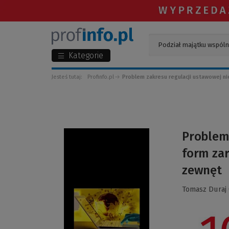
Kategorie
Jesteś tutaj:
Profinfo.pl
Problem zakresu regulacji ustawowej ni
(Link
Problem
do
form zar
innej
strony)
zewnęt
Tomasz Duraj 