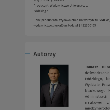
Kraj produkcji: Polska
Producent:
Wydawnictwo Uniwersytetu
Łódzkiego
Dane producenta: Wydawnictwo Uniwersytetu Łódzkiego 
wydawnictwo.biuro@uni.lodz.pl
|
422350165
Autorzy
Tomasz Dura
doświadczeni
Łódzkiego, k
Wydziale Pra
Naukowego N
Administracji
naukowej z 
międzynarodo