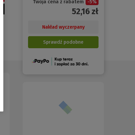
Twoja cena z rabatem
-
5
%
52,16
zł
Nakład wyczerpany
Sprawdź podobne
(Nowe
okno)