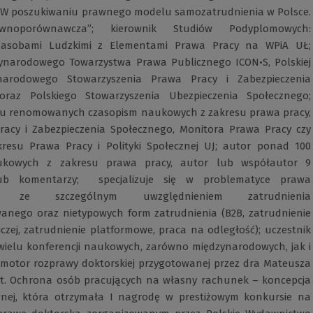
. „W poszukiwaniu prawnego modelu samozatrudnienia w Polsce.
wnoporównawcza”; kierownik Studiów Podyplomowych:
Zasobami Ludzkimi z Elementami Prawa Pracy na WPiA UŁ;
ynarodowego Towarzystwa Prawa Publicznego ICON•S, Polskiej
ynarodowego Stowarzyszenia Prawa Pracy i Zabezpieczenia
oraz Polskiego Stowarzyszenia Ubezpieczenia Społecznego;
lu renomowanych czasopism naukowych z zakresu prawa pracy,
Pracy i Zabezpieczenia Społecznego, Monitora Prawa Pracy czy
resu Prawa Pracy i Polityki Społecznej UJ; autor ponad 100
aukowych z zakresu prawa pracy, autor lub współautor 9
lub komentarzy; specjalizuje się w problematyce prawa
ia, ze szczególnym uwzględnieniem zatrudnienia
nego oraz nietypowych form zatrudnienia (B2B, zatrudnienie
czej, zatrudnienie platformowe, praca na odległość); uczestnik
wielu konferencji naukowych, zarówno międzynarodowych, jak i
omotor rozprawy doktorskiej przygotowanej przez dra Mateusza
. Ochrona osób pracujących na własny rachunek – koncepcja
wnej, która otrzymała I nagrodę w prestiżowym konkursie na