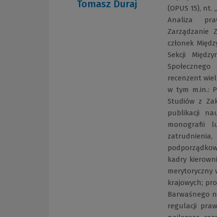
Tomasz Duraj
(OPUS 15), nt
Analiza pra
Zarządzanie 
członek Międz
Sekcji Międz
Społecznego 
recenzent wie
w tym m.in.: 
Studiów z Zak
publikacji n
monografii 
zatrudnien
podporządkowa
kadry kierowni
merytoryczny 
krajowych; pr
Barwaśnego nt
regulacji pra