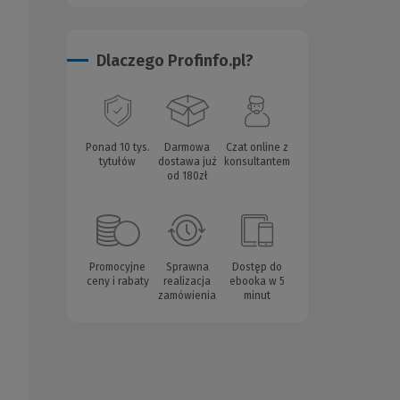
Dlaczego Profinfo.pl?
Ponad 10 tys.
Darmowa
Czat online z
tytułów
dostawa już
konsultantem
od 180zł
Promocyjne
Sprawna
Dostęp do
ceny i rabaty
realizacja
ebooka w 5
zamówienia
minut