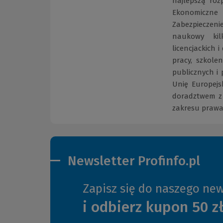
najlepszą ro
Ekonomiczne
Zabezpieczeni
naukowy kil
licencjackich
pracy, szkole
publicznych i
Unię Europejs
doradztwem z 
zakresu prawa
Newsletter Profinfo.pl
Zapisz się do naszego new
i odbierz kupon 50 z