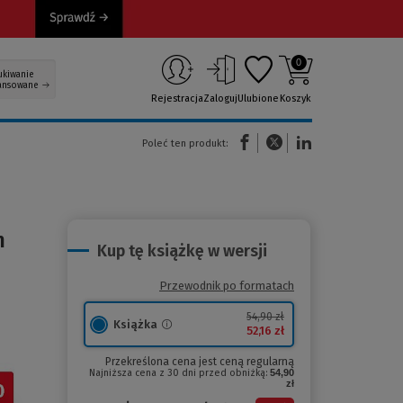
0
ukiwanie
ansowane
Rejestracja
Zaloguj
Ulubione
Koszyk
(Nowe okno)
(Link do innej strony)
(Link do innej strony)
Poleć ten produkt:
h
Kup tę książkę w wersji
Przewodnik po formatach
54,90 zł
Książka
52,16 zł
Przekreślona cena jest ceną regularną
Najniższa cena z 30 dni przed obniżką:
54,90
zł