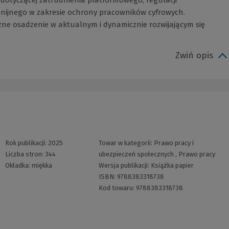
nijnego w zakresie ochrony pracowników cyfrowych.
ne osadzenie w aktualnym i dynamicznie rozwijającym się
Zwiń opis
Rok publikacji:
2025
Towar w kategorii:
Prawo pracy i
Liczba stron:
344
ubezpieczeń społecznych
,
Prawo pracy
Okładka:
miękka
Wersja publikacji:
Książka papier
ISBN:
9788383318738
Kod towaru:
9788383318738