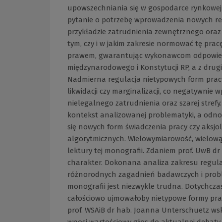
upowszechniania się w gospodarce rynkowej 
pytanie o potrzebę wprowadzenia nowych reg
przykładzie zatrudnienia zewnętrznego oraz
tym, czy i w jakim zakresie normować tę prac
prawem, gwarantując wykonawcom odpowiedn
międzynarodowego i Konstytucji RP, a z drugi
Nadmierna regulacja nietypowych form pracy
likwidacji czy marginalizacji, co negatywnie 
nielegalnego zatrudnienia oraz szarej strefy
kontekst analizowanej problematyki, a odnosz
się nowych form świadczenia pracy czy aksj
algorytmicznych. Wielowymiarowość, wielow
lektury tej monografii. Zdaniem prof. UwB dr
charakter. Dokonana analiza zakresu regula
różnorodnych zagadnień badawczych i prob
monografii jest niezwykle trudna. Dotychczas 
całościowo ujmowałoby nietypowe formy prac
prof. WSAiB dr hab. Joanna Unterschuetz wsk
wnosi wartościowy głos do aktualnej debaty 