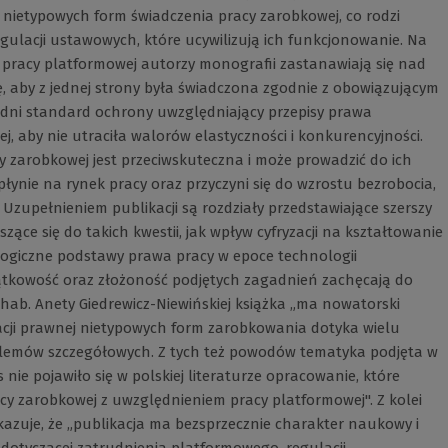
nietypowych form świadczenia pracy zarobkowej, co rodzi
ulacji ustawowych, które ucywilizują ich funkcjonowanie. Na
 pracy platformowej autorzy monografii zastanawiają się nad
ę, aby z jednej strony była świadczona zgodnie z obowiązującym
i standard ochrony uwzględniający przepisy prawa
ej, aby nie utraciła walorów elastyczności i konkurencyjności.
 zarobkowej jest przeciwskuteczna i może prowadzić do ich
wpłynie na rynek pracy oraz przyczyni się do wzrostu bezrobocia,
. Uzupełnieniem publikacji są rozdziały przedstawiające szerszy
ące się do takich kwestii, jak wpływ cyfryzacji na kształtowanie
ologiczne podstawy prawa pracy w epoce technologii
ątkowość oraz złożoność podjętych zagadnień zachęcają do
 hab. Anety Giedrewicz-Niewińskiej książka „ma nowatorski
cji prawnej nietypowych form zarobkowania dotyka wielu
lemów szczegółowych. Z tych też powodów tematyka podjęta w
nie pojawiło się w polskiej literaturze opracowanie, które
y zarobkowej z uwzględnieniem pracy platformowej". Z kolei
azuje, że „publikacja ma bezsprzecznie charakter naukowy i
dotyczącej zatrudnienia platformowego, regulacji