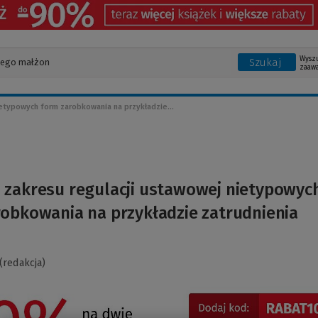
Wysz
Szukaj
zaaw
etypowych form zarobkowania na przykładzie...
 zakresu regulacji ustawowej nietypowyc
obkowania na przykładzie zatrudnienia
(redakcja)