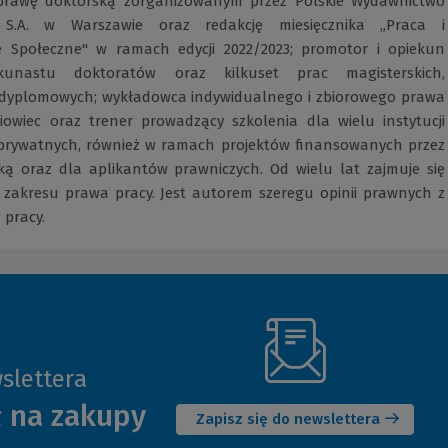
zprawę doktorską zorganizowanym przez Polskie Wydawnictwo
 S.A. w Warszawie oraz redakcję miesięcznika „Praca i
e Społeczne" w ramach edycji 2022/2023; promotor i opiekun
kunastu doktoratów oraz kilkuset prac magisterskich,
 i dyplomowych; wykładowca indywidualnego i zbiorowego prawa
niowiec oraz trener prowadzący szkolenia dla wielu instytucji
 prywatnych, również w ramach projektów finansowanych przez
ką oraz dla aplikantów prawniczych. Od wielu lat zajmuje się
zakresu prawa pracy. Jest autorem szeregu opinii prawnych z
 pracy.
slettera
(Nowe
ł na zakupy
okno)
Zapisz się do newslettera