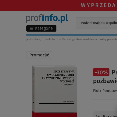
Kategorie
Jesteś tutaj:
Profinfo.pl
Przestępstwa uwolnienia osoby prawnie p
Promocja!
(Link
P
-
30
%
do
innej
pozbawio
strony)
Piotr Poniato
Analiza ob