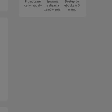
Promocyjne
Sprawna
Dostęp do
ceny i rabaty
realizacja
ebooka w 5
zamówienia
minut