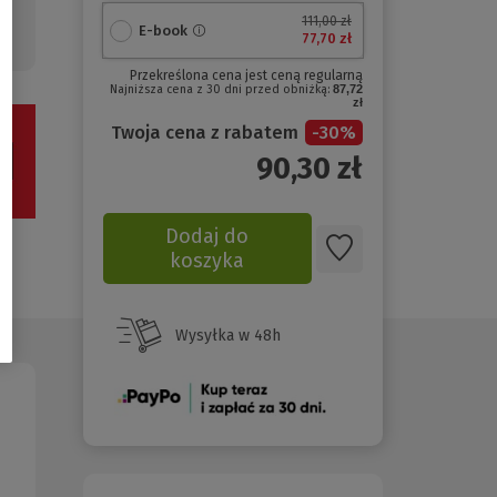
111,00 zł
E-book
77,70 zł
Przekreślona cena jest ceną regularną
Najniższa cena z 30 dni przed obniżką:
87,72
zł
Twoja cena z rabatem
-
30
%
90,30
zł
Dodaj do
koszyka
Wysyłka w 48h
(Nowe
okno)