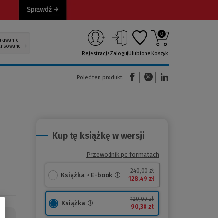
0
ukiwanie
ansowane
Rejestracja
Zaloguj
Ulubione
Koszyk
(Nowe okno)
(Link do innej strony)
(Link do innej strony)
Poleć ten produkt:
Kup tę książkę w wersji
Przewodnik po formatach
240,00 zł
Książka + E-book
128,49 zł
129,00 zł
Książka
90,30 zł