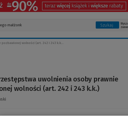
Wysz
Szukaj
zaaw
ozbawionej wolności (art. 242 i 243 k.k...
rzestępstwa uwolnienia osoby prawnie
nej wolności (art. 242 i 243 k.k.)
wski
owiązujących w Polsce rozwiązań prawnych dotyczących