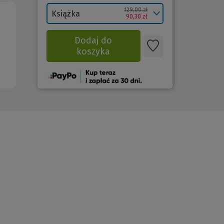
129,00 zł
Książka
90,30 zł
Dodaj do
koszyka
(Nowe
okno)