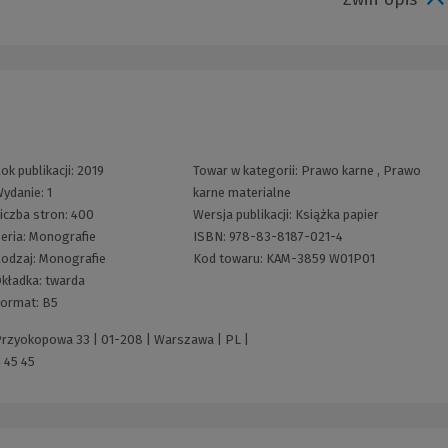
ok publikacji:
2019
Towar w kategorii:
Prawo karne
,
Prawo
ydanie:
1
karne materialne
iczba stron:
400
Wersja publikacji:
Książka papier
eria:
Monografie
ISBN:
978-83-8187-021-4
odzaj:
Monografie
Kod towaru:
KAM-3859 W01P01
kładka:
twarda
ormat:
B5
 Przyokopowa 33 | 01-208 | Warszawa | PL |
 45 45