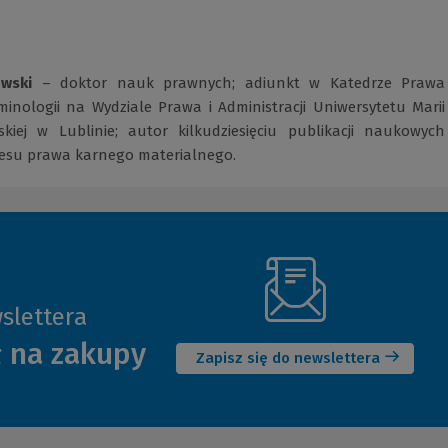
owski
– doktor nauk prawnych; adiunkt w Katedrze Prawa
minologii na Wydziale Prawa i Administracji Uniwersytetu Marii
skiej w Lublinie; autor kilkudziesięciu publikacji naukowych
resu prawa karnego materialnego.
slettera
(Nowe
ł na zakupy
okno)
Zapisz się do newslettera