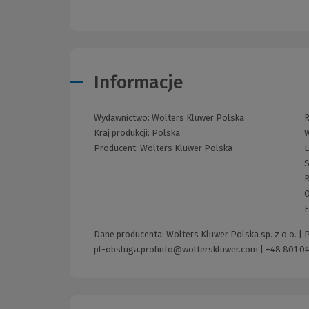
Informacje
Wydawnictwo:
Wolters Kluwer Polska
R
Kraj produkcji: Polska
W
Producent:
Wolters Kluwer Polska
L
S
R
O
F
Dane producenta: Wolters Kluwer Polska sp. z o.o. |
pl-obsluga.profinfo@wolterskluwer.com
|
+48 801 04