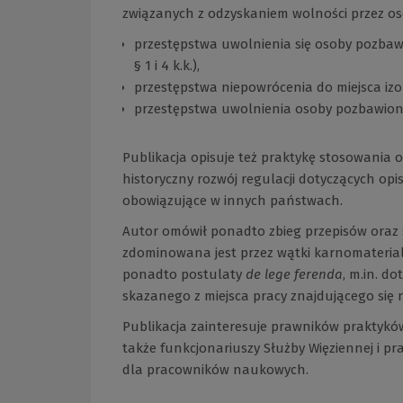
związanych z odzyskaniem wolności przez os
przestępstwa uwolnienia się osoby pozbaw
§ 1 i 4 k.k.),
przestępstwa niepowrócenia do miejsca izolacji
przestępstwa uwolnienia osoby pozbawionej w
Publikacja opisuje też praktykę stosowania 
historyczny rozwój regulacji dotyczących op
obowiązujące w innych państwach.
Autor omówił ponadto zbieg przepisów oraz 
zdominowana jest przez wątki karnomaterial
ponadto postulaty
de lege ferenda
, m.in. 
skazanego z miejsca pracy znajdującego się n
Publikacja zainteresuje prawników praktykó
także funkcjonariuszy Służby Więziennej i p
dla pracowników naukowych.