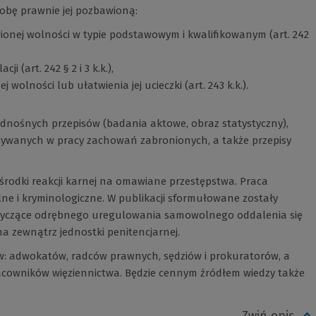
obę prawnie jej pozbawioną:
ionej wolności w typie podstawowym i kwalifikowanym (art. 242
 (art. 242 § 2 i 3 k.k.),
olności lub ułatwienia jej ucieczki (art. 243 k.k.).
odnośnych przepisów (badania aktowe, obraz statystyczny),
isywanych w pracy zachowań zabronionych, a także przepisy
środki reakcji karnej na omawiane przestępstwa. Praca
ne i kryminologiczne. W publikacji sformułowane zostały
dotyczące odrębnego uregulowania samowolnego oddalenia się
a zewnątrz jednostki penitencjarnej.
w: adwokatów, radców prawnych, sędziów i prokuratorów, a
racowników więziennictwa. Będzie cennym źródłem wiedzy także
Zwiń opis