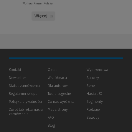
Wolters Kluwer Polska
Więcej
Kontakt
O nas
Wydawnictwa
Newsletter
Współpraca
Autorzy
Status zamówienia
Dla autorów
(Nowe
(Link
Serie
okno)
do
Regulamin sklepu
Twoje sugestie
Hasła LEX
innej
strony)
Polityka prywatności
(Nowe
(Link
Co nas wyróżnia
Segmenty
okno)
do
Zwrot lub reklamacja
Mapa strony
Rodzaje
innej
zamówienia
strony)
FAQ
Zawody
Blog