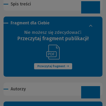
Spis treści
Fragment dla Ciebie
Nie możesz się zdecydować?
Przeczytaj fragment publikacji!
(Link
(Nowe
do
okno)
innej
strony)
Przeczytaj fragment
Autorzy