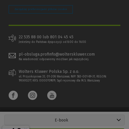
Zarządzaj preferencjami plików cookie
22 535 88 00 lub 801 04 45 45
Jesteśmy do Państwa dyspozycji od 8:00 do 16:00
pl-obsluga.profinfo@wolterskluwer.com
Na wiadomość odpowiemy możliwe jak najszybciej.
Wolters Kluwer Polska Sp. z o.o.
ul. Przyokopowa 33, 01-208 Warszawa; NIP: 583-001-89-31, REGON:
190610277, KRS: 0000709879, Sąd rejonowy dla M.S. Warszawy
E-book
Copyright 1997 - 2026 Wolters Kluwer Polska Sp. z o.o.