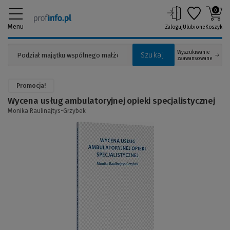
0
Menu
Zaloguj
Ulubione
Koszyk
Wyszukiwanie
Szukaj
zaawansowane
Promocja!
Wycena usług ambulatoryjnej opieki specjalistycznej
Monika Raulinajtys-Grzybek
(Link
do
innej
strony)