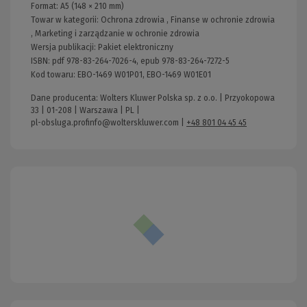
Format:
A5 (148 × 210 mm)
Towar w kategorii:
Ochrona zdrowia
,
Finanse w ochronie zdrowia
,
Marketing i zarządzanie w ochronie zdrowia
Wersja publikacji:
Pakiet elektroniczny
ISBN:
pdf 978-83-264-7026-4, epub 978-83-264-7272-5
Kod towaru:
EBO-1469 W01P01, EBO-1469 W01E01
Dane producenta: Wolters Kluwer Polska sp. z o.o. | Przyokopowa
33 | 01-208 | Warszawa | PL |
pl-obsluga.profinfo@wolterskluwer.com
|
+48 801 04 45 45