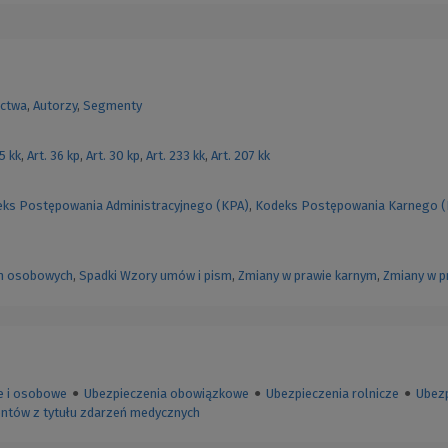
ctwa
,
Autorzy
,
Segmenty
55 kk
,
Art. 36 kp
,
Art. 30 kp
,
Art. 233 kk
,
Art. 207 kk
ks Postępowania Administracyjnego (KPA)
,
Kodeks Postępowania Karnego 
h osobowych
,
Spadki
Wzory umów i pism
,
Zmiany w prawie karnym
,
Zmiany w p
e i osobowe
●
Ubezpieczenia obowiązkowe
●
Ubezpieczenia rolnicze
●
Ubezp
entów z tytułu zdarzeń medycznych