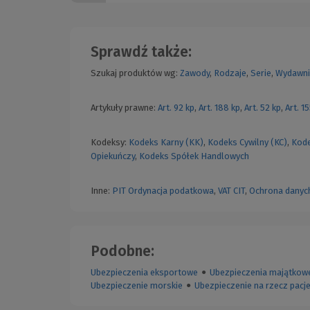
Sprawdź także:
Szukaj produktów wg:
Zawody
,
Rodzaje
,
Serie
,
Wydawni
Artykuły prawne:
Art. 92 kp
,
Art. 188 kp
,
Art. 52 kp
,
Art. 1
Kodeksy:
Kodeks Karny (KK)
,
Kodeks Cywilny (KC)
,
Kode
Opiekuńczy
,
Kodeks Spółek Handlowych
Inne:
PIT
Ordynacja podatkowa
,
VAT
CIT
,
Ochrona danyc
Podobne:
Ubezpieczenia eksportowe
●
Ubezpieczenia majątkow
Ubezpieczenie morskie
●
Ubezpieczenie na rzecz pacj