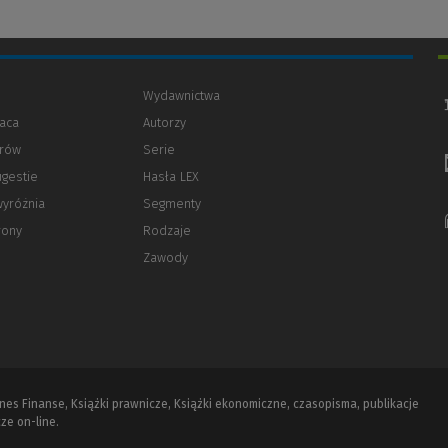
Wydawnictwa
aca
Autorzy
orów
(Nowe
(Link
Serie
okno)
do
ugestie
Hasła LEX
innej
strony)
wyróżnia
Segmenty
rony
Rodzaje
Zawody
iznes Finanse, Książki prawnicze, Książki ekonomiczne, czasopisma, publikacje
ze on-line.