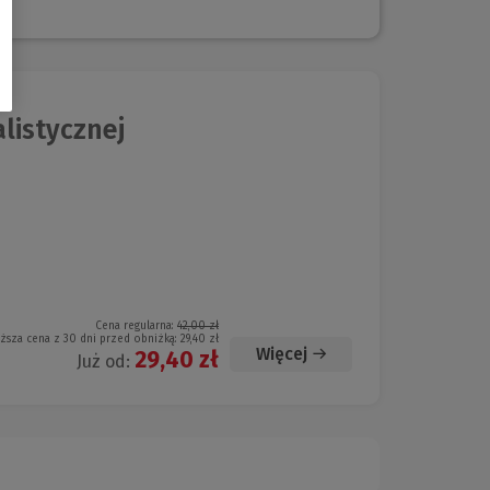
listycznej
Cena regularna:
42,00 zł
iższa cena z 30 dni przed obniżką:
29,40 zł
Więcej
29,40 zł
Już od: