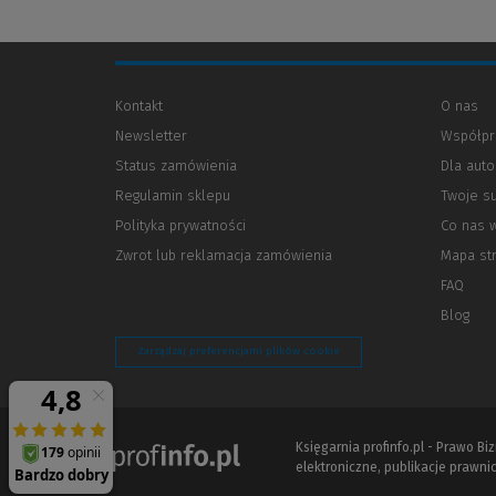
Kontakt
O nas
Newsletter
Współpr
Status zamówienia
Dla aut
Regulamin sklepu
Twoje s
Polityka prywatności
(Nowe
(Link
Co nas 
okno)
do
Zwrot lub reklamacja zamówienia
Mapa st
innej
strony)
FAQ
Blog
Zarządzaj preferencjami plików cookie
Księgarnia profinfo.pl - Prawo B
elektroniczne, publikacje prawnic