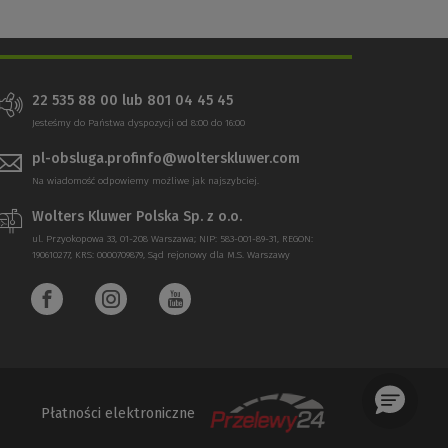
22 535 88 00
lub
801 04 45 45
Jesteśmy do Państwa dyspozycji od 8:00 do 16:00
pl-obsluga.profinfo@wolterskluwer.com
Na wiadomość odpowiemy możliwe jak najszybciej.
Wolters Kluwer Polska Sp. z o.o.
ul. Przyokopowa 33, 01-208 Warszawa; NIP: 583-001-89-31, REGON:
190610277, KRS: 0000709879, Sąd rejonowy dla M.S. Warszawy
Płatności elektroniczne
(Nowe
(Link
okno)
do