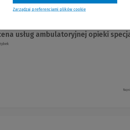
nia
Zarządzaj preferencjami plików cookie
na usług ambulatoryjnej opieki specja
rzybek
Najn