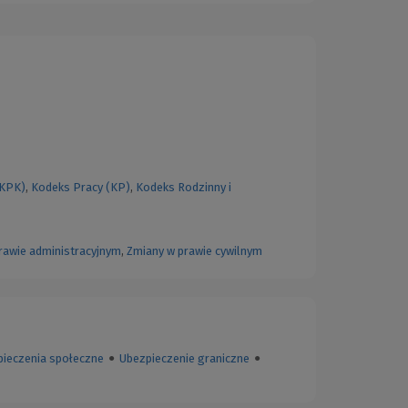
(KPK)
,
Kodeks Pracy (KP)
,
Kodeks Rodzinny i
rawie administracyjnym
,
Zmiany w prawie cywilnym
ieczenia społeczne
●
Ubezpieczenie graniczne
●