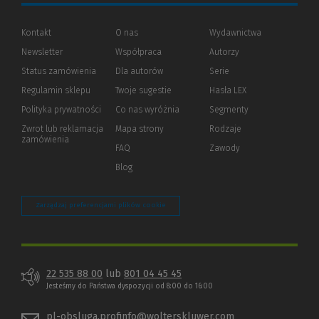
Kontakt
O nas
Wydawnictwa
Newsletter
Współpraca
Autorzy
Status zamówienia
Dla autorów
(Nowe
(Link
Serie
okno)
do
Regulamin sklepu
Twoje sugestie
Hasła LEX
innej
strony)
Polityka prywatności
(Nowe
(Link
Co nas wyróżnia
Segmenty
okno)
do
Zwrot lub reklamacja
Mapa strony
Rodzaje
innej
zamówienia
strony)
FAQ
Zawody
Blog
Zarządzaj preferencjami plików cookie
22 535 88 00
lub
801 04 45 45
Jesteśmy do Państwa dyspozycji od 8:00 do 16:00
pl-obsluga.profinfo@wolterskluwer.com