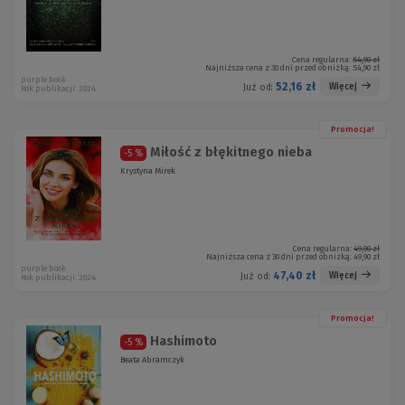
Cena regularna:
54,90 zł
Najniższa cena z 30 dni przed obniżką:
54,90 zł
purple book
52,16 zł
Więcej
Już od:
Rok publikacji: 2024
Promocja!
Miłość z błękitnego nieba
-5 %
Krystyna Mirek
Cena regularna:
49,90 zł
Najniższa cena z 30 dni przed obniżką:
49,90 zł
purple book
47,40 zł
Więcej
Już od:
Rok publikacji: 2024
Promocja!
Hashimoto
-5 %
Beata Abramczyk