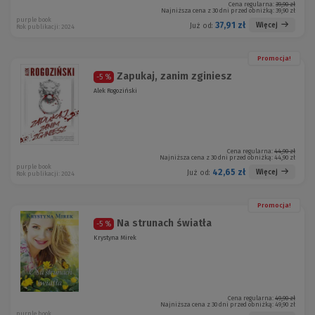
Cena regularna:
39,90 zł
Najniższa cena z 30 dni przed obniżką:
39,90 zł
purple book
37,91 zł
Więcej
Już od:
Rok publikacji: 2024
Promocja!
Zapukaj, zanim zginiesz
-5 %
Alek Rogoziński
Cena regularna:
44,90 zł
Najniższa cena z 30 dni przed obniżką:
44,90 zł
purple book
42,65 zł
Więcej
Już od:
Rok publikacji: 2024
Promocja!
Na strunach światła
-5 %
Krystyna Mirek
Cena regularna:
49,90 zł
Najniższa cena z 30 dni przed obniżką:
49,90 zł
purple book