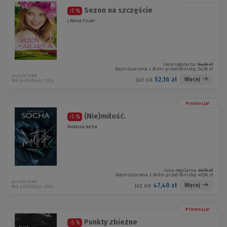
Sezon na szczęście
-5 %
J.Roma Fiszer
Cena regularna:
54,90 zł
Najniższa cena z 30 dni przed obniżką:
54,90 zł
purple book
52,16 zł
Więcej
Już od:
Rok publikacji: 2024
Promocja!
(Nie)miłość.
-5 %
Natasza Socha
Cena regularna:
49,90 zł
Najniższa cena z 30 dni przed obniżką:
49,90 zł
purple book
47,40 zł
Więcej
Już od:
Rok publikacji: 2024
Promocja!
Punkty zbieżne
-5 %