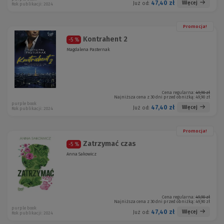
47,40 zł
Więcej
Już od:
Rok publikacji: 2024
Promocja!
Kontrahent 2
-5 %
Magdalena Pasternak
Cena regularna:
49,90 zł
Najniższa cena z 30 dni przed obniżką:
49,90 zł
purple book
47,40 zł
Więcej
Już od:
Rok publikacji: 2024
Promocja!
Zatrzymać czas
-5 %
Anna Sakowicz
Cena regularna:
49,90 zł
Najniższa cena z 30 dni przed obniżką:
49,90 zł
purple book
47,40 zł
Więcej
Już od:
Rok publikacji: 2024