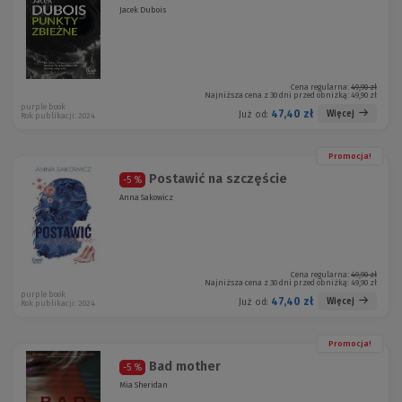
Jacek Dubois
Cena regularna:
49,90 zł
Najniższa cena z 30 dni przed obniżką:
49,90 zł
purple book
47,40 zł
Więcej
Już od:
Rok publikacji: 2024
Promocja!
Postawić na szczęście
-5 %
Anna Sakowicz
Cena regularna:
49,90 zł
Najniższa cena z 30 dni przed obniżką:
49,90 zł
purple book
47,40 zł
Więcej
Już od:
Rok publikacji: 2024
Promocja!
Bad mother
-5 %
Mia Sheridan