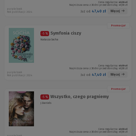
Cena regularna:
49,90 zł
Najniższa cena z 30 dni przed obniżką:
49,90 zł
purple book
47,40 zł
Więcej
Już od:
Rok publikacji: 2024
Promocja!
Symfonia ciszy
-5 %
Natasza Socha
Cena regularna:
49,90 zł
Najniższa cena z 30 dni przed obniżką:
49,90 zł
purple book
47,40 zł
Więcej
Już od:
Rok publikacji: 2024
Promocja!
Wszystko, czego pragniemy
-5 %
J.Daniels
Cena regularna:
49,90 zł
Najniższa cena z 30 dni przed obniżką:
49,90 zł
purple book