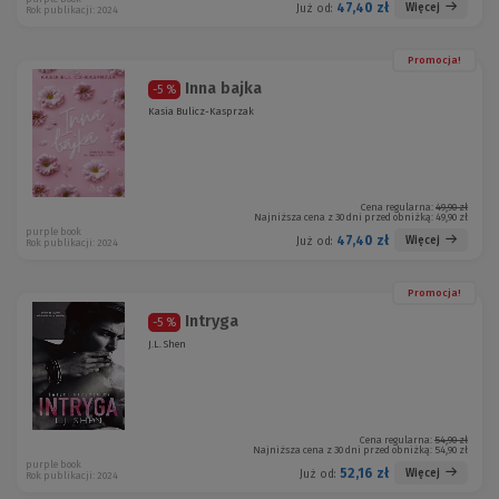
47,40 zł
Więcej
Już od:
Rok publikacji: 2024
Promocja!
Inna bajka
-5 %
Kasia Bulicz-Kasprzak
Cena regularna:
49,90 zł
Najniższa cena z 30 dni przed obniżką:
49,90 zł
purple book
47,40 zł
Więcej
Już od:
Rok publikacji: 2024
Promocja!
Intryga
-5 %
J.L. Shen
Cena regularna:
54,90 zł
Najniższa cena z 30 dni przed obniżką:
54,90 zł
purple book
52,16 zł
Więcej
Już od:
Rok publikacji: 2024