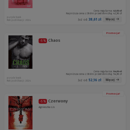
Cena regularna:
42,90 zł
Najniższa cena z 30 dni przed obniżką:
42,90 zł
purple book
38,61 zł
Więcej
Już od:
Rok publikacji: 2024
Promocja!
Chaos
-5 %
Cena regularna:
54,90 zł
Najniższa cena z 30 dni przed obniżką:
54,90 zł
purple book
52,16 zł
Więcej
Już od:
Rok publikacji: 2024
Promocja!
Czerwony
-5 %
Agnieszka Lis