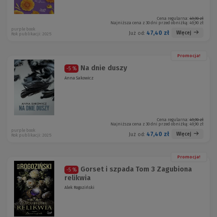
Cena regularna:
49,90 zł
Najniższa cena z 30 dni przed obniżką:
49,90 zł
purple book
47,40 zł
Więcej
Już od:
Rok publikacji: 2025
Promocja!
Na dnie duszy
-5 %
Anna Sakowicz
Cena regularna:
49,90 zł
Najniższa cena z 30 dni przed obniżką:
49,90 zł
purple book
47,40 zł
Więcej
Już od:
Rok publikacji: 2025
Promocja!
Gorset i szpada Tom 3 Zagubiona
-5 %
relikwia
Alek Rogoziński