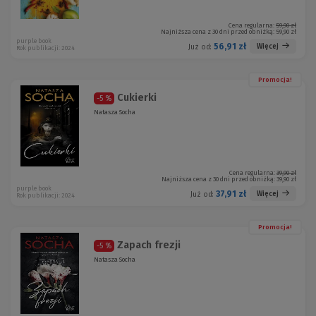
Cena regularna:
59,90 zł
Najniższa cena z 30 dni przed obniżką:
59,90 zł
purple book
56,91 zł
Więcej
Już od:
Rok publikacji: 2024
Promocja!
Cukierki
-5 %
Natasza Socha
Cena regularna:
39,90 zł
Najniższa cena z 30 dni przed obniżką:
39,90 zł
purple book
37,91 zł
Więcej
Już od:
Rok publikacji: 2024
Promocja!
Zapach frezji
-5 %
Natasza Socha