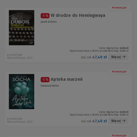
Promocja!
W drodze do Hemingwaya
-5 %
Jacek Dubois
Cena regularna:
49,90 zł
Najniższa cena z 30 dni przed obniżką:
49,90 zł
purple book
47,40 zł
Więcej
Już od:
Rok publikacji: 2025
Promocja!
Apteka marzeń
-5 %
Natasza Socha
Cena regularna:
49,90 zł
Najniższa cena z 30 dni przed obniżką:
49,90 zł
purple book
47,40 zł
Więcej
Już od:
Rok publikacji: 2025
Promocja!