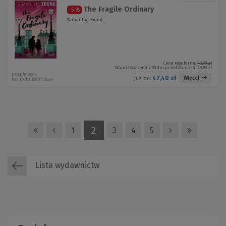
The Fragile Ordinary
-5 %
Samantha Young
Cena regularna:
49,90 zł
Najniższa cena z 30 dni przed obniżką:
49,90 zł
purple book
47,40 zł
Więcej
Już od:
Rok publikacji: 2024
2
1
3
4
5
Lista wydawnictw