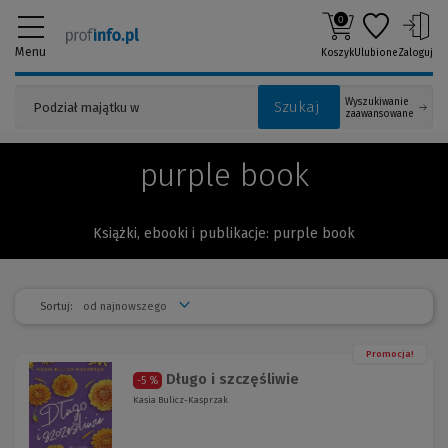
0
Menu
Koszyk
Ulubione
Zaloguj
Wyszukiwanie
Szukaj
zaawansowane
purple book
Książki, ebooki i publikacje: purple book
Sortuj:
Promocja!
Długo i szczęśliwie
-5 %
Kasia Bulicz-Kasprzak