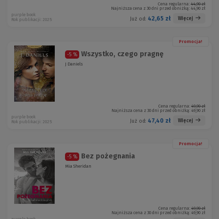
Cena regularna:
44,90 zł
Najniższa cena z 30 dni przed obniżką:
44,90 zł
purple book
42,65 zł
Więcej
Już od:
Rok publikacji: 2025
Promocja!
Wszystko, czego pragnę
-5 %
J Daniels
Cena regularna:
49,90 zł
Najniższa cena z 30 dni przed obniżką:
49,90 zł
purple book
47,40 zł
Więcej
Już od:
Rok publikacji: 2025
Promocja!
Bez pożegnania
-5 %
Mia Sheridan
Cena regularna:
49,90 zł
Najniższa cena z 30 dni przed obniżką:
49,90 zł