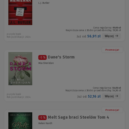
L.J. Butler
Cena regularna:
59,90 zł
Najniższa cena z 30 dni przed obniżką:
59,90 zł
purple book
56,91 zł
Więcej
Już od:
Rok publikacji: 2024
Promocja!
Dane's Storm
-5 %
Mia Sheridan
Cena regularna:
54,90 zł
Najniższa cena z 30 dni przed obniżką:
54,90 zł
purple book
52,16 zł
Więcej
Już od:
Rok publikacji: 2024
Promocja!
Melt Saga braci Steelów Tom 4
-5 %
Helen Hardt