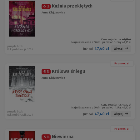
Kuźnia przeklętych
-5 %
Anna Klejzerowicz
Cena regularna:
49,90 zł
Najniższa cena z 30 dni przed obniżką:
49,90 zł
purple book
47,40 zł
Więcej
Już od:
Rok publikacji: 2024
Promocja!
Królowa śniegu
-5 %
Anna Klejzerowicz
Cena regularna:
49,90 zł
Najniższa cena z 30 dni przed obniżką:
49,90 zł
purple book
47,40 zł
Więcej
Już od:
Rok publikacji: 2024
Promocja!
Niewierna
-5 %