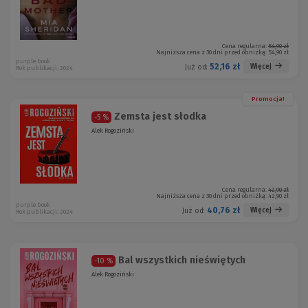
Cena regularna:
54,90 zł
Najniższa cena z 30 dni przed obniżką:
54,90 zł
purple book
52,16 zł
Więcej
Już od:
Rok publikacji: 2024
Promocja!
Zemsta jest słodka
-5 %
Alek Rogoziński
Cena regularna:
42,90 zł
Najniższa cena z 30 dni przed obniżką:
42,90 zł
purple book
40,76 zł
Więcej
Już od:
Rok publikacji: 2024
Bal wszystkich nieświętych
-10 %
Alek Rogoziński