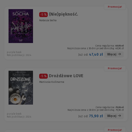
Promocja!
(Nie)piękność.
-5 %
Natasza Socha
Cena regularna:
49,90 zł
Najniższa cena z 30 dni przed obniżką:
49,90 zł
purple book
47,40 zł
Więcej
Już od:
Rok publikacji: 2024
Promocja!
Drożdżowe LOVE
-5 %
Maniusia Kulinarna
Cena regularna:
79,90 zł
Najniższa cena z 30 dni przed obniżką:
79,90 zł
purple book
75,90 zł
Więcej
Już od:
Rok publikacji: 2024
Promocja!