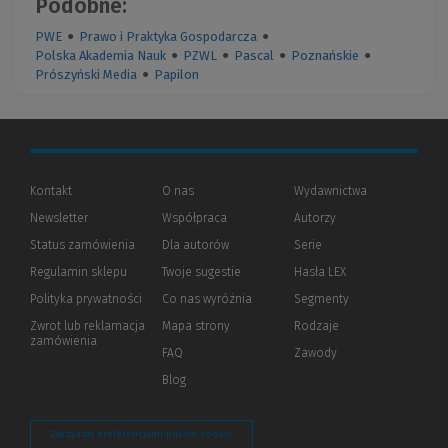
Podobne:
PWE
●
Prawo i Praktyka Gospodarcza
●
Polska Akademia Nauk
●
PZWL
●
Pascal
●
Poznańskie
●
Prószyński Media
●
Papilon
Kontakt
O nas
Wydawnictwa
Newsletter
Współpraca
Autorzy
Status zamówienia
Dla autorów
(Nowe
(Link
Serie
okno)
do
Regulamin sklepu
Twoje sugestie
Hasła LEX
innej
strony)
Polityka prywatności
(Nowe
(Link
Co nas wyróżnia
Segmenty
okno)
do
Zwrot lub reklamacja
Mapa strony
Rodzaje
innej
zamówienia
strony)
FAQ
Zawody
Blog
Zarządzaj preferencjami plików cookie