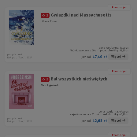
Promocja!
Gwiazdki nad Massachusetts
-5 %
J.Roma Fiszer
Cena regularna:
49,90 zł
Najniższa cena z 30 dni przed obniżką:
49,90 zł
purple book
47,40 zł
Więcej
Już od:
Rok publikacji: 2024
Promocja!
Bal wszystkich nieświętych
-5 %
Alek Rogoziński
Cena regularna:
44,90 zł
Najniższa cena z 30 dni przed obniżką:
44,90 zł
purple book
42,65 zł
Więcej
Już od:
Rok publikacji: 2024
Promocja!