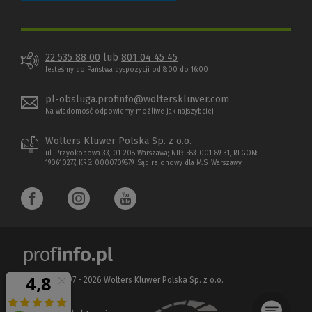
22 535 88 00
lub
801 04 45 45
Jesteśmy do Państwa dyspozycji od 8:00 do 16:00
pl-obsluga.profinfo@wolterskluwer.com
Na wiadomość odpowiemy możliwe jak najszybciej.
Wolters Kluwer Polska Sp. z o.o.
ul. Przyokopowa 33, 01-208 Warszawa; NIP: 583-001-89-31, REGON:
190610277, KRS: 0000709879, Sąd rejonowy dla M.S. Warszawy
Copyright 1997 - 2026 Wolters Kluwer Polska Sp. z o.o.