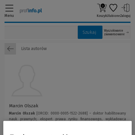
0
Menu
Koszyk
Ulubione
Zaloguj
Wyszukiwanie
Szukaj
zaawansowane
Lista autorów
Marcin Olszak
Marcin Olszak
[ORCID: 0000-0005-1522-2688] – doktor habilitowany
nauk prawnych; ekspert prawa rynku finansowego, wykładowca
akademicki, radca prawny, członek Doradczego Komitetu Naukowego
przy Rzeczniku Finansowym kadencji 2023–2026. Od ponad 25 lat jest