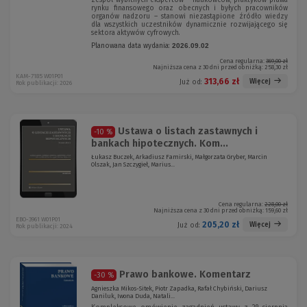
zespół wybitnych ekspertów – naukowców, praktyków prawa
rynku finansowego oraz obecnych i byłych pracowników
organów nadzoru – stanowi niezastąpione źródło wiedzy
dla wszystkich uczestników dynamicznie rozwijającego się
sektora aktywów cyfrowych.
Planowana data wydania:
2026.09.02
Cena regularna:
369,00 zł
Najniższa cena z 30 dni przed obniżką:
258,30 zł
KAM-7185 W01P01
313,66 zł
Więcej
Już od:
Rok publikacji: 2026
Ustawa o listach zastawnych i
-10 %
bankach hipotecznych. Kom...
Łukasz Buczek, Arkadiusz Famirski, Małgorzata Gryber, Marcin
Olszak, Jan Szczygieł, Marius...
Cena regularna:
228,00 zł
Najniższa cena z 30 dni przed obniżką:
159,60 zł
EBO-3961 W01P01
205,20 zł
Więcej
Już od:
Rok publikacji: 2024
Prawo bankowe. Komentarz
-30 %
Agnieszka Mikos-Sitek, Piotr Zapadka, Rafał Chybiński, Dariusz
Daniluk, Iwona Duda, Natali...