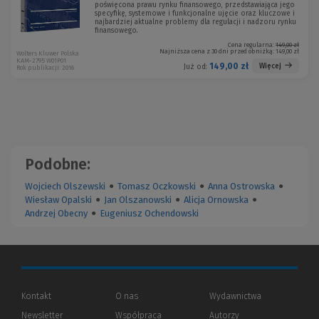
poświęcona prawu rynku finansowego, przedstawiająca jego
specyfikę, systemowe i funkcjonalne ujęcie oraz kluczowe i
najbardziej aktualne problemy dla regulacji i nadzoru rynku
finansowego.
Cena regularna:
149,00 zł
Najniższa cena z 30 dni przed obniżką:
149,00 zł
Wolters Kluwer Polska
KAM-2795 W01P01
149,00 zł
Więcej
Już od:
Rok publikacji: 2016
Podobne:
Wojciech Olszewski
●
Tomasz Oczkowski
●
Anna Ostrowska
●
Wiesław Opalski
●
Jan Olszanowski
●
Alicja Ornowska
●
Andrzej Obecny
●
Eugeniusz Ochendowski
Kontakt
O nas
Wydawnictwa
Newsletter
Współpraca
Autorzy