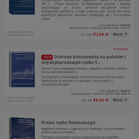
Kompleksowe omówienie zagadnień ustawy z 29 sierpnia
1997 r. - Prawo bankowe. Podstawowym atutem i kwestią
wyróżniająca to dzieło spośród wszystkich innych
dostępnych publikacji z tego zakresu jest udział tak wielu
wybitnych ekspertów, zarówno praktyków, jak i teoretyków
prawa.
Cena regularna:
246,00 zł
Najniższa cena z 30 dni przed obniżką:
172,20 zł
Wolters Kluwer Polska
172,20 zł
Więcej
Już od:
Rok publikacji: 2022
Promocja!
Ochrona konsumenta na polskim i
-30 %
międzynarodowym rynku f...
Damian Cyman, Magdalena Dziedzic, Magdalena Fedorowicz, Milena
Kabza, Stanisław Kasiewicz,...
Omówienie problematyki ochrony konsumenta na rynku
finansowym w wymiarze krajowym, europejskim i
międzynarodowym.
Cena regularna:
128,00 zł
Najniższa cena z 30 dni przed obniżką:
89,60 zł
Wolters Kluwer Polska
89,60 zł
Więcej
Już od:
Rok publikacji: 2019
Prawo rynku finansowego
Magdalena Fedorowicz, Eugenia Fojcik-Mastalska, Anna Jurkowska-
Zeidler, Cezary Kosikowski,...
Pierwsza na polskim rynku wydawniczym monografia