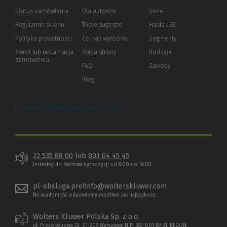
Status zamówienia
Dla autorów
(Nowe
(Link
Serie
okno)
do
Regulamin sklepu
Twoje sugestie
Hasła LEX
innej
strony)
Polityka prywatności
(Nowe
(Link
Co nas wyróżnia
Segmenty
okno)
do
Zwrot lub reklamacja
Mapa strony
Rodzaje
innej
zamówienia
strony)
FAQ
Zawody
Blog
Zarządzaj preferencjami plików cookie
22 535 88 00
lub
801 04 45 45
Jesteśmy do Państwa dyspozycji od 8:00 do 16:00
pl-obsluga.profinfo@wolterskluwer.com
Na wiadomość odpowiemy możliwe jak najszybciej.
Wolters Kluwer Polska Sp. z o.o.
ul. Przyokopowa 33, 01-208 Warszawa; NIP: 583-001-89-31, REGON: