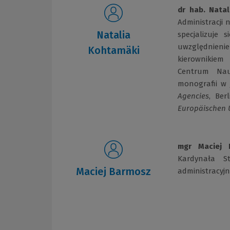
dr hab. Nata
Administracji
Natalia
specjalizuje 
uwzględnieni
Kohtamäki
kierownikie
Centrum Nauk
monografii w 
Agencies
, Ber
Europäischen 
mgr Maciej 
Kardynała S
Maciej Barmosz
administracyj