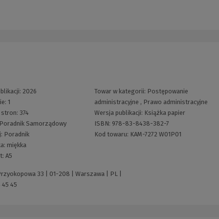
blikacji:
2026
Towar w kategorii:
Postępowanie
ie:
1
administracyjne
,
Prawo administracyjne
 stron:
374
Wersja publikacji:
Książka papier
Poradnik Samorządowy
ISBN:
978-83-8438-382-7
j:
Poradnik
Kod towaru:
KAM-7272 W01P01
ka:
miękka
t:
A5
 Przyokopowa 33 | 01-208 | Warszawa | PL |
 45 45