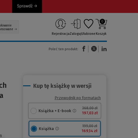
0
ukiwanie
ansowane
Rejestracja
Zaloguj
Ulubione
Koszyk
(Nowe okno)
(Link do innej strony)
(Link do innej strony)
Poleć ten produkt:
ch
Kup tę książkę w wersji
a
Przewodnik po formatach
368,00 zł
Książka + E-book
197,03 zł
199,00 zł
Książka
169,14 zł
n