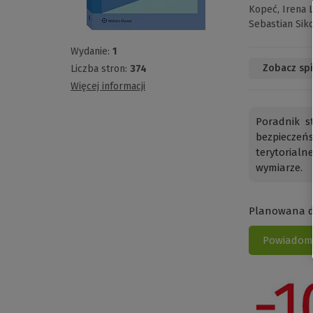
Kopeć,
Irena 
Sebastian Sik
Wydanie:
1
Zobacz spi
Liczba stron:
374
Więcej informacji
Poradnik s
bezpiecze
terytorial
wymiarze.
Planowana da
Powiadom 