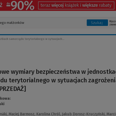
Wysz
Szukaj
zaaw
kach samorządu terytorialnego w sytuacjach...
owe wymiary bezpieczeństwa w jednostka
u terytorialnego w sytuacjach zagrożeni
PRZEDAŻ]
ukowa:
ski
mäki,
Maciej Barmosz,
Karolina Chról,
Jakub Dorosz-Kruczyński,
Marci