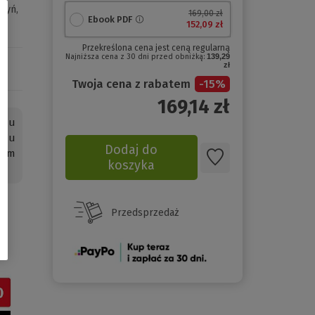
Ryń,
169,00 zł
Ebook PDF
152,09 zł
Przekreślona cena jest ceną regularną
Najniższa cena z 30 dni przed obniżką:
139,29
zł
Twoja cena z rabatem
-
15
%
169,14
zł
emu
ądu
Dodaj do
nym
koszyka
Przedsprzedaż
(Nowe
okno)