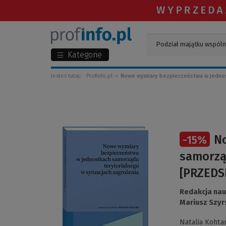
Kategorie
Jesteś tutaj:
Profinfo.pl
Nowe wymiary bezpieczeństwa w jednost
(Link
N
-
15
%
do
innej
samorząd
strony)
[PRZEDS
Redakcja na
Mariusz Szyr
Natalia Kohta