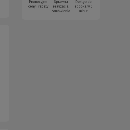
Promocyjne
Sprawna
Dostęp do
ceny i rabaty
realizacja
ebooka w 5
zamówienia
minut