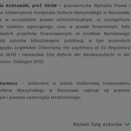
lia Kohtamäki, prof. UKSW
–
pracowniczka Wydziału Prawa i
 na Uniwersytecie Kardynała Stefana Wyszyńskiego w Warszawie;
się w europejskim prawie administracyjnym, ze szczególnym
em systemu agencyjnego, oraz w prawie finansowym; była
m dwóch projektów finansowanych ze środków Narodowego
i; autorka kilkudziesięciu publikacji, w tym autorskich
języku angielskim (
Theorising the Legitimacy of EU Regulatory
lin 2019) i niemieckim (
Die Reform der Bankenaufsicht in der
Union
, Tübingen 2012).
Barmosz
– doktorant w Szkole Doktorskiej Uniwersytetu
tefana Wyszyńskiego w Warszawie; zajmuje się prawem
nym i prawem samorządu terytorialnego.
Rozwiń listę autorów