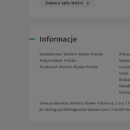
Zobacz spis treści
Informacje
Wydawnictwo:
Wolters Kluwer Polska
Rok pu
Kraj produkcji: Polska
Wydan
Producent:
Wolters Kluwer Polska
Liczba
Seria:
Rodza
Okład
Forma
Dane producenta: Wolters Kluwer Polska sp. z o.o. |
pl-obsluga.profinfo@wolterskluwer.com
|
+48 801 04