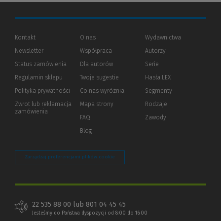
Kontakt
O nas
Wydawnictwa
Newsletter
Współpraca
Autorzy
Status zamówienia
Dla autorów
(Nowe
(Link
Serie
okno)
do
Regulamin sklepu
Twoje sugestie
Hasła LEX
innej
strony)
Polityka prywatności
(Nowe
(Link
Co nas wyróżnia
Segmenty
okno)
do
Zwrot lub reklamacja
Mapa strony
Rodzaje
innej
zamówienia
strony)
FAQ
Zawody
Blog
Zarządzaj preferencjami plików cookie
22 535 88 00 lub 801 04 45 45
Jesteśmy do Państwa dyspozycji od 8:00 do 16:00