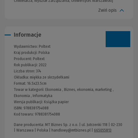
Chmielarza, Wydział Zarządzania, Uniwersytet Warszawski]
Zwiń opis
Informacje
Wydawnictwo:
Poltext
Kraj produkcji: Polska
Producent:
Poltext
Rok publikacji:
2022
Liczba stron:
374
Okładka:
miękka ze skrzydełkami
Format:
16.5x23.5cm
Towar w kategorii:
Ekonomia
,
Biznes, ekonomia, marketing
,
Ekonomia
,
Informatyka
Wersja publikacji:
Książka papier
ISBN:
9788381754088
Kod towaru:
9788381754088
Dane producenta: MT Biznes Sp. z o.o. | ul. Jutrzenki 118 | 02-230
| Warszawa | Polska |
handlowy@mtbiznes.pl
|
665055813