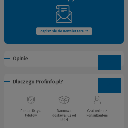
(Nowe
okno)
Zapisz się do newslettera
Opinie
Dlaczego Profinfo.pl?
Ponad 10 tys.
Darmowa
Czat online z
tytułów
dostawa już od
konsultantem
180zł