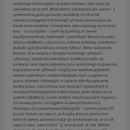
technologii informacyjnych w społeczeństwie. I tym razem nie
zawiodłem się na prof. Włodzimierzu Szpringerze jako autorze. Z
sumiennością godną pochwały wyszukuje on rok w rok
najnowsze osiągnięcia technologii cyfrowej, zarysowujące się
trendy w tej dziedzinie i rozwiązania, jakie pojawiają się na rynku
oraz – co szczególne – dzieli się tą wiedzą ze swoimi
współpracownikami, studentami i czytelnikami. Niniejsza książka
dotyczy datafikacji, czyli procesu, w którym podmioty, przedmioty i
praktyki są przekształcane w dane cyfrowe. Wielu naukowców
twierdzi, że w związku z rozwojem technologii cyfrowych,
cyfryzacją i dużymi zbiorami danych datafikacja nasila się,
ponieważ coraz więcej wymiarów życia społecznego rozgrywa się
w przestrzeniach cyfrowych. Książka jest wynikiem głębokich,
interdyscyplinarnych studiów bibliograficznych z pogranicza
prawa, ekonomii i informatyki, w zakresie interdyscyplinarnej
analizy prawa, orzecznictwa oraz innowacji regulacyjnych w
wiodących technologicznie krajach świata. Autor skupia się na
zjawisku datafikacji i ocenie skutków dotychczasowych regulacji i
ich innowacyjności, szczególnie w zakresie konkurencji.
Imponująca jest przywoływana bibliografia – zawiera ponad 330
pozycji. Waham się napisać, że książka stanowi zwieńczenie
dokonań autora, ponieważ znając go spodziewam się, że za rok
napisze nowe „zwieńczenie”. [z recenzji prof. dr. hab. Witolda