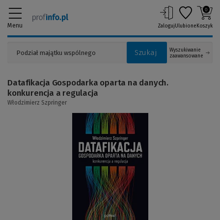
0
Menu
Zaloguj
Ulubione
Koszyk
Wyszukiwanie
Szukaj
zaawansowane
Datafikacja Gospodarka oparta na danych.
konkurencja a regulacja
Włodzimierz Szpringer
(Link
do
innej
strony)