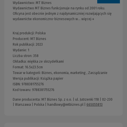
Wydawnictwo:
MT Biznes
Wydawnictwo MT Biznes funkcjonuje na rynku od 2001 roku.
Oficyna jest obecnie jednym z najdynamiczniej rozwijających się
wydawnictw ekonomiczno-biznesowych w... więcej→
Kraj produkcji: Polska
Producent:
MT Biznes
Rok publikacji:
2023
Wydanie:
1
Liczba stron:
358
Okładka:
miękka ze skrzydełkami
Format:
16.5x23.5cm
Towar w kategorii:
Biznes, ekonomia, marketing
,
Zarządzanie
Wersja publikacji:
Książka papier
ISBN:
9788381755276
Kod towaru:
9788381755276
Dane producenta: MT Biznes Sp. z o.o. | ul. Jutrzenki 118 | 02-230
| Warszawa | Polska |
handlowy@mtbiznes.pl
|
665055813