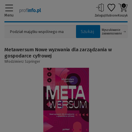
0
Menu
Zaloguj
Ulubione
Koszyk
Wyszukiwanie
Szukaj
zaawansowane
Metawersum Nowe wyzwania dla zarządzania w
gospodarce cyfrowej
Włodzimierz Szpringer
(Link
do
innej
strony)