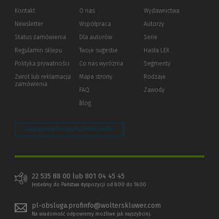
Kontakt
O nas
Wydawnictwa
Newsletter
Współpraca
Autorzy
Status zamówienia
Dla autorów
(Nowe
(Link
Serie
okno)
do
Regulamin sklepu
Twoje sugestie
Hasła LEX
innej
strony)
Polityka prywatności
(Nowe
(Link
Co nas wyróżnia
Segmenty
okno)
do
Zwrot lub reklamacja
Mapa strony
Rodzaje
innej
zamówienia
strony)
FAQ
Zawody
Blog
Zarządzaj preferencjami plików cookie
22 535 88 00 lub 801 04 45 45
Jesteśmy do Państwa dyspozycji od 8:00 do 16:00
pl-obsluga.profinfo@wolterskluwer.com
Na wiadomość odpowiemy możliwe jak najszybciej.