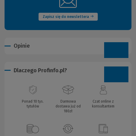
(Nowe
okno)
Zapisz się do newslettera
Opinie
Dlaczego Profinfo.pl?
Ponad 10 tys.
Darmowa
Czat online z
tytułów
dostawa już od
konsultantem
180zł