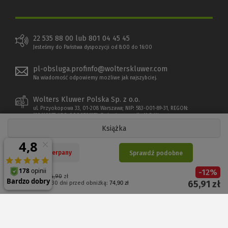
22 535 88 00 lub 801 04 45 45
Jesteśmy do Państwa dyspozycji od 8:00 do 16:00
pl-obsluga.profinfo@wolterskluwer.com
Na wiadomość odpowiemy możliwe jak najszybciej.
Wolters Kluwer Polska Sp. z o.o.
ul. Przyokopowa 33, 01-208 Warszawa; NIP: 583-001-89-31, REGON:
190610277, KRS: 0000709879, Sąd rejonowy dla M.S. Warszawy
Książka
Nakład wyczerpany
Sprawdź podobne
-
12
%
Cena regularna:
74,90
zł
65,91
zł
Najniższa cena z 30 dni przed obniżką:
74,90 zł
Copyright 1997 - 2026 Wolters Kluwer Polska Sp. z o.o.
Płatności elektroniczne