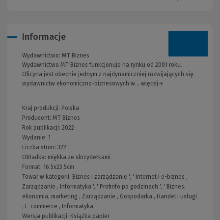
Informacje
Wydawnictwo:
MT Biznes
Wydawnictwo MT Biznes funkcjonuje na rynku od 2001 roku.
Oficyna jest obecnie jednym z najdynamiczniej rozwijających się
wydawnictw ekonomiczno-biznesowych w... więcej→
Kraj produkcji: Polska
Producent:
MT Biznes
Rok publikacji:
2022
Wydanie:
1
Liczba stron:
322
Okładka:
miękka ze skrzydełkami
Format:
16.5x23.5cm
Towar w kategorii:
Biznes i zarządzanie
', '
Internet i e-biznes
,
Zarządzanie
,
Informatyka
', '
Profinfo po godzinach
', '
Biznes,
ekonomia, marketing
,
Zarządzanie
,
Gospodarka
,
Handel i usługi
,
E-commerce
,
Informatyka
Wersja publikacji:
Książka papier