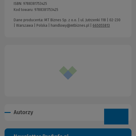
ISBN:
9788381753425
Kod towaru:
9788381753425
Dane producenta: MT Biznes Sp. z o.o. | ul. Jutrzenki 118 | 02-230
| Warszawa | Polska |
handlowy@mtbiznes.pl
|
665055813
Autorzy