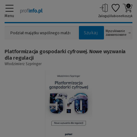
0
Menu
Zaloguj
Ulubione
Koszyk
Wyszukiwanie
Szukaj
zaawansowane
Platformizacja gospodarki cyfrowej. Nowe wyzwania
dla regulacji
Włodzimierz Szpringer
(Link
do
innej
strony)