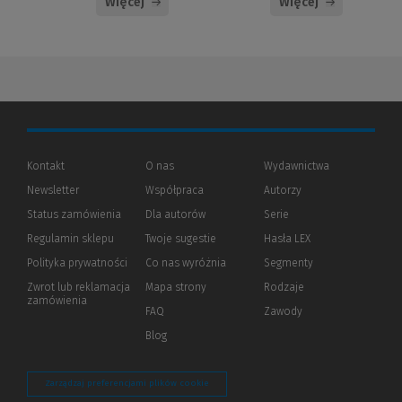
Więcej
Więcej
Kontakt
O nas
Wydawnictwa
Newsletter
Współpraca
Autorzy
Status zamówienia
Dla autorów
(Nowe
(Link
Serie
okno)
do
Regulamin sklepu
Twoje sugestie
Hasła LEX
innej
strony)
Polityka prywatności
(Nowe
(Link
Co nas wyróżnia
Segmenty
okno)
do
Zwrot lub reklamacja
Mapa strony
Rodzaje
innej
zamówienia
strony)
FAQ
Zawody
Blog
Zarządzaj preferencjami plików cookie