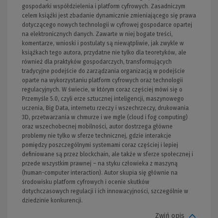
gospodarki współdzielenia i platform cyfrowych. Zasadniczym
celem książki jest zbadanie dynamicznie zmieniającego się prawa
dotyczącego nowych technologii w cyfrowej gospodarce opartej
na elektronicznych danych. Zawarte w niej bogate treści,
komentarze, wnioski i postulaty są niewątpliwie, jak zwykle w
książkach tego autora, przydatne nie tylko dla teoretyków, ale
również dla praktyków gospodarczych, transformujących
tradycyjne podejście do zarządzania organizacją w podejście
oparte na wykorzystaniu platform cyfrowych oraz technologii
regulacyjnych. W świecie, w którym coraz częściej mówi się o
Przemyśle 5.0, czyli erze sztucznej inteligencji, maszynowego
uczenia, Big Data, internetu rzeczy i wszechrzeczy, drukowania
3D, przetwarzania w chmurze i we mgle (cloud i fog computing)
oraz wszechobecnej mobilności, autor dostrzega główne
problemy nie tylko w sferze technicznej, gdzie interakcje
pomiędzy poszczególnymi systemami coraz częściej i lepiej
definiowane są przez blockchain, ale także w sferze społecznej i
przede wszystkim prawnej – na styku człowieka z maszyną
(human-computer interaction). Autor skupia się głównie na
środowisku platform cyfrowych i ocenie skutków
dotychczasowych regulacji i ich innowacyjności, szczególnie w
dziedzinie konkurencji.
Zwiń opis