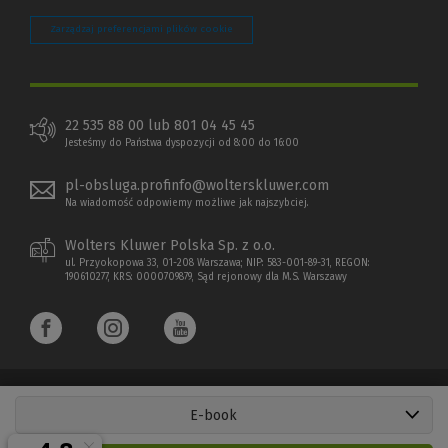
Zarządzaj preferencjami plików cookie
22 535 88 00 lub 801 04 45 45
Jesteśmy do Państwa dyspozycji od 8:00 do 16:00
pl-obsluga.profinfo@wolterskluwer.com
Na wiadomość odpowiemy możliwe jak najszybciej.
Wolters Kluwer Polska Sp. z o.o.
ul. Przyokopowa 33, 01-208 Warszawa; NIP: 583-001-89-31, REGON:
190610277, KRS: 0000709879, Sąd rejonowy dla M.S. Warszawy
E-book
Copyright 1997 - 2026 Wolters Kluwer Polska Sp. z o.o.