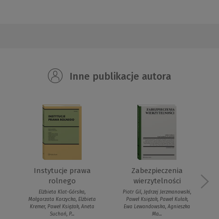
Inne publikacje autora
Instytucje prawa
Zabezpieczenia
rolnego
wierzytelności
Elżbieta Klat-Górska,
Piotr Gil, Jędrzej Jerzmanowski,
Małgorzata Korzycka, Elżbieta
Paweł Księżak, Paweł Kułak,
Kremer, Paweł Księżak, Aneta
Ewa Lewandowska, Agnieszka
Suchoń, P...
Ma...