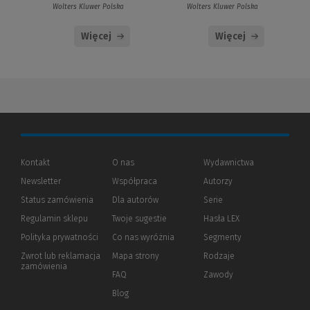
Wolters Kluwer Polska
Wolters Kluwer Polska
Więcej
Więcej
Kontakt
O nas
Wydawnictwa
Newsletter
Współpraca
Autorzy
Status zamówienia
Dla autorów
(Nowe
(Link
Serie
okno)
do
Regulamin sklepu
Twoje sugestie
Hasła LEX
innej
strony)
Polityka prywatności
(Nowe
(Link
Co nas wyróżnia
Segmenty
okno)
do
Zwrot lub reklamacja
Mapa strony
Rodzaje
innej
zamówienia
strony)
FAQ
Zawody
Blog