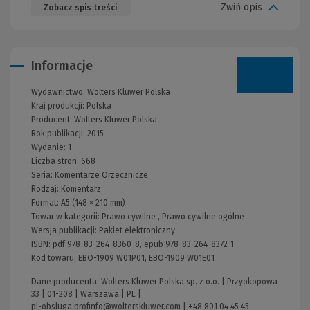
Zwiń opis
Zobacz spis treści
Informacje
Wydawnictwo:
Wolters Kluwer Polska
Kraj produkcji: Polska
Producent:
Wolters Kluwer Polska
Rok publikacji:
2015
Wydanie:
1
Liczba stron:
668
Seria:
Komentarze Orzecznicze
Rodzaj:
Komentarz
Format:
A5 (148 × 210 mm)
Towar w kategorii:
Prawo cywilne
,
Prawo cywilne ogólne
Wersja publikacji:
Pakiet elektroniczny
ISBN:
pdf 978-83-264-8360-8, epub 978-83-264-8372-1
Kod towaru:
EBO-1909 W01P01, EBO-1909 W01E01
Dane producenta: Wolters Kluwer Polska sp. z o.o. | Przyokopowa
33 | 01-208 | Warszawa | PL |
pl-obsluga.profinfo@wolterskluwer.com
|
+48 801 04 45 45