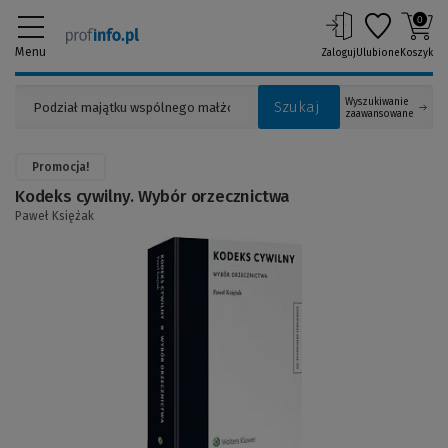
0
Menu
Zaloguj
Ulubione
Koszyk
Wyszukiwanie
Szukaj
zaawansowane
Promocja!
Kodeks cywilny. Wybór orzecznictwa
Paweł Księżak
(Link
do
innej
strony)