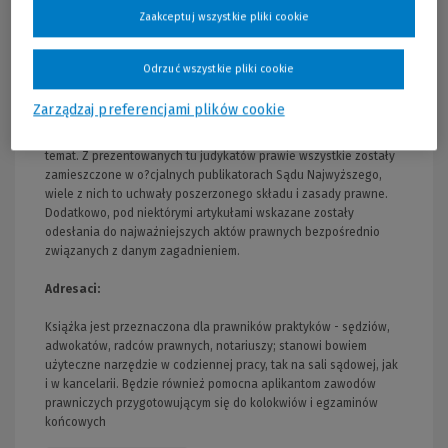
komentarz umożliwiający szybkie zorientowanie się w
Zaakceptuj wszystkie pliki cookie
najważniejszych rozstrzygnięciach sądowych, wyznaczających
rozumienie poszczególnych przepisów przez praktykę.
Odrzuć wszystkie pliki cookie
Wyboru dokonano spośród nieprzebranej liczby orzeczeń
opublikowanych od wejścia w życie kodeksu w dniu 1 stycznia
Zarządzaj preferencjami plików cookie
1965 r. Celem było przedstawienie tych aktualnych, a zarazem
kluczowych, w kolejności wyznaczonej przez ich znaczenie i
temat. Z prezentowanych tu judykatów prawie wszystkie zostały
zamieszczone w o?cjalnych publikatorach Sądu Najwyższego,
wiele z nich to uchwały poszerzonego składu i zasady prawne.
Dodatkowo, pod niektórymi artykułami wskazane zostały
odesłania do najważniejszych aktów prawnych bezpośrednio
związanych z danym zagadnieniem.
Adresaci:
Książka jest przeznaczona dla prawników praktyków - sędziów,
adwokatów, radców prawnych, notariuszy; stanowi bowiem
użyteczne narzędzie w codziennej pracy, tak na sali sądowej, jak
i w kancelarii. Będzie również pomocna aplikantom zawodów
prawniczych przygotowującym się do kolokwiów i egzaminów
końcowych