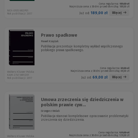
Cena regularna:
189,00 zł
Najniższa cena z 30 dni przed obniżką:
189,00 zł
NEX-0105 W02P01
189,00 zł
Więcej
Już od:
Rok publikacji: 2017
Prawo spadkowe
Paweł Księżak
Publikacja prezentuje kompletny wykład współczesnego
polskiego prawa spadkowego.
Cena regularna:
69,00 zł
Najniższa cena z 30 dni przed obniżką:
69,00 zł
Wolters Kluwer Polska
KAM-2741 W01Z01
69,00 zł
Więcej
Już od:
Rok publikacji: 2017
Umowa zrzeczenia się dziedziczenia w
polskim prawie cyw...
Grzegorz Wolak
Publikacja stanowi kompleksowe opracowanie problematyki
zrzeczenia się dziedziczenia.
Cena regularna:
129,00 zł
Najniższa cena z 30 dni przed obniżką:
129,00 zł
Wolters Kluwer Polska