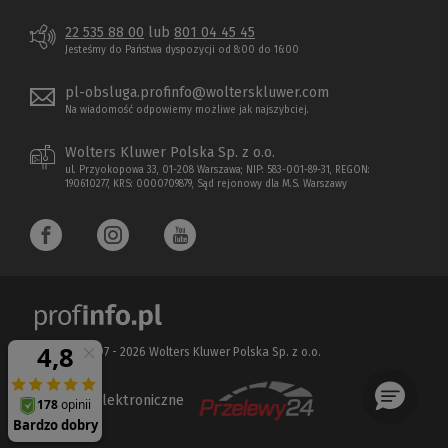
22 535 88 00
lub
801 04 45 45
Jesteśmy do Państwa dyspozycji od 8:00 do 16:00
pl-obsluga.profinfo@wolterskluwer.com
Na wiadomość odpowiemy możliwe jak najszybciej.
Wolters Kluwer Polska Sp. z o.o.
ul. Przyokopowa 33, 01-208 Warszawa; NIP: 583-001-89-31, REGON:
190610277, KRS: 0000709879, Sąd rejonowy dla M.S. Warszawy
Copyright 1997 - 2026 Wolters Kluwer Polska Sp. z o.o.
Płatności elektroniczne
(Nowe
(Link
okno)
do