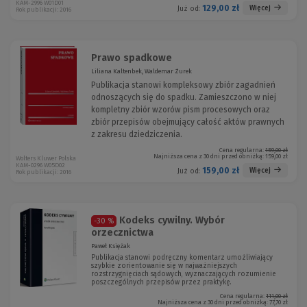
KAM-2996 W01D01
129,00 zł
Więcej
Już od:
Rok publikacji: 2016
Prawo spadkowe
Liliana Kaltenbek, Waldemar Żurek
Publikacja stanowi kompleksowy zbiór zagadnień
odnoszących się do spadku. Zamieszczono w niej
kompletny zbiór wzorów pism procesowych oraz
zbiór przepisów obejmujący całość aktów prawnych
z zakresu dziedziczenia.
Cena regularna:
159,00 zł
Najniższa cena z 30 dni przed obniżką:
159,00 zł
Wolters Kluwer Polska
KAM-0296 W05D02
159,00 zł
Więcej
Już od:
Rok publikacji: 2016
Kodeks cywilny. Wybór
-30 %
orzecznictwa
Paweł Księżak
Publikacja stanowi podręczny komentarz umożliwiający
szybkie zorientowanie się w najważniejszych
rozstrzygnięciach sądowych, wyznaczających rozumienie
poszczególnych przepisów przez praktykę.
Cena regularna:
111,00 zł
Najniższa cena z 30 dni przed obniżką:
77,70 zł