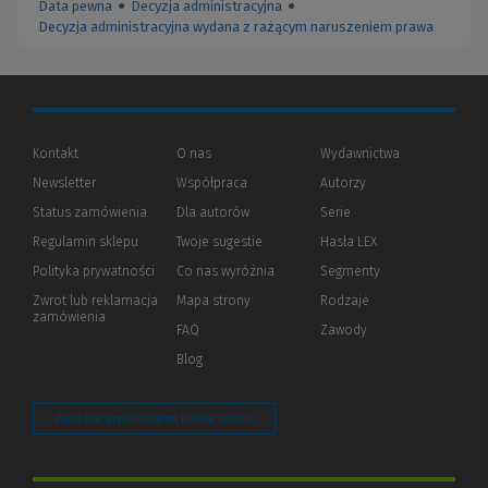
Data pewna
●
Decyzja administracyjna
●
Decyzja administracyjna wydana z rażącym naruszeniem prawa
Kontakt
O nas
Wydawnictwa
Newsletter
Współpraca
Autorzy
Status zamówienia
Dla autorów
(Nowe
(Link
Serie
okno)
do
Regulamin sklepu
Twoje sugestie
Hasła LEX
innej
strony)
Polityka prywatności
(Nowe
(Link
Co nas wyróżnia
Segmenty
okno)
do
Zwrot lub reklamacja
Mapa strony
Rodzaje
innej
zamówienia
strony)
FAQ
Zawody
Blog
Zarządzaj preferencjami plików cookie