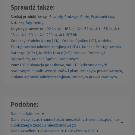
Sprawdź także:
Szukaj produktów wg:
Zawody
,
Rodzaje
,
Serie
,
Wydawnictwa
,
Autorzy
,
Segmenty
Artykuły prawne:
Art. 92 kp
,
Art. 188 kp
,
Art. 52 kp
,
Art. 155 kk
,
Art.
36 kp
,
Art. 30 kp
,
Art. 233 kk
,
Art. 207 kk
Kodeksy:
Kodeks Karny (KK)
,
Kodeks Cywilny (KC)
,
Kodeks
Postępowania Administracyjnego (KPA)
,
Kodeks Postępowania
Karnego (KPK)
,
Kodeks Pracy (KP)
,
Kodeks Rodzinny i
Opiekuńczy
,
Kodeks Spółek Handlowych
Inne:
PIT
Ordynacja podatkowa
,
VAT
CIT
,
Ochrona danych
osobowych
,
Spadki
Wzory umów i pism
,
Zmiany w prawie karnym
,
Zmiany w prawie administracyjnym
,
Zmiany w prawie cywilnym
Podobne:
Dane na fakturze
●
Dane o czynszach najmu lokali mieszkalnych nienależących do
●
publicznego zasobu mieszkaniowego
Dane wrażliwe
●
Darowizna
●
Darowizna w PCC
●