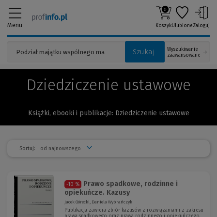
0
Menu
Koszyk
Ulubione
Zaloguj
Wyszukiwanie
Szukaj
zaawansowane
Dziedziczenie ustawowe
Książki, ebooki i publikacje: Dziedziczenie ustawowe
Sortuj:
Prawo spadkowe, rodzinne i
-10 %
opiekuńcze. Kazusy
Jacek Górecki, Daniela Wybrańczyk
Publikacja zawiera zbiór kazusów z rozwiązaniami z zakresu
prawa spadkowego oraz prawa rodzinnego i opiekuńczego.