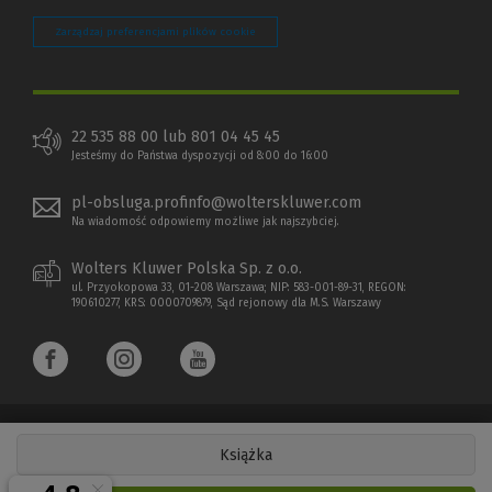
Zarządzaj preferencjami plików cookie
22 535 88 00 lub 801 04 45 45
Jesteśmy do Państwa dyspozycji od 8:00 do 16:00
pl-obsluga.profinfo@wolterskluwer.com
Na wiadomość odpowiemy możliwe jak najszybciej.
Wolters Kluwer Polska Sp. z o.o.
ul. Przyokopowa 33, 01-208 Warszawa; NIP: 583-001-89-31, REGON:
190610277, KRS: 0000709879, Sąd rejonowy dla M.S. Warszawy
Książka
Copyright 1997 - 2026 Wolters Kluwer Polska Sp. z o.o.