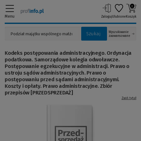
0
Menu
Zaloguj
Ulubione
Koszyk
Wyszukiwanie
Szukaj
zaawansowane
Kodeks postępowania administracyjnego. Ordynacja
podatkowa. Samorządowe kolegia odwoławcze.
Postępowanie egzekucyjne w administracji. Prawo o
ustroju sądów administracyjnych. Prawo o
postępowaniu przed sądami administracyjnymi.
Koszty i opłaty. Prawo administracyjne. Zbiór
przepisów [PRZEDSPRZEDAŻ]
Zwiń tytuł
(Link
do
innej
strony)