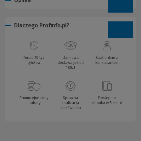
Opinie
Dlaczego Profinfo.pl?
Ponad 10 tys.
Darmowa
Czat online z
tytułów
dostawa już od
konsultantem
180zł
Promocyjne ceny
Sprawna
Dostęp do
i rabaty
realizacja
ebooka w 5 minut
zamówienia