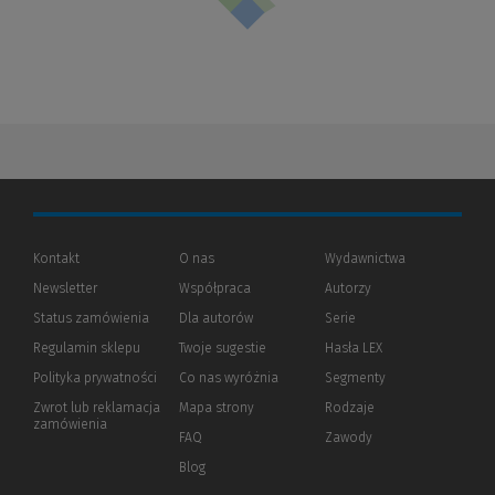
Kontakt
O nas
Wydawnictwa
Newsletter
Współpraca
Autorzy
Status zamówienia
Dla autorów
(Nowe
(Link
Serie
okno)
do
Regulamin sklepu
Twoje sugestie
Hasła LEX
innej
strony)
Polityka prywatności
(Nowe
(Link
Co nas wyróżnia
Segmenty
okno)
do
Zwrot lub reklamacja
Mapa strony
Rodzaje
innej
zamówienia
strony)
FAQ
Zawody
Blog