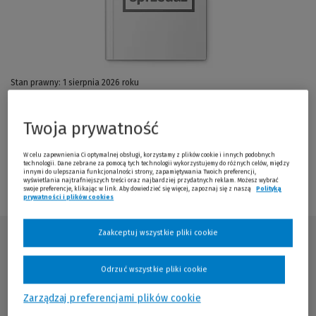
Stan prawny: 1 sierpnia 2026 roku
Planowana data wydania i wysyłki: 09.09.2026
Twoja prywatność
Powiadom o premierze
W celu zapewnienia Ci optymalnej obsługi, korzystamy z plików cookie i innych podobnych
technologii. Dane zebrane za pomocą tych technologii wykorzystujemy do różnych celów, między
innymi do ulepszania funkcjonalności strony, zapamiętywania Twoich preferencji,
wyświetlania najtrafniejszych treści oraz najbardziej przydatnych reklam. Możesz wybrać
swoje preferencje, klikając w link. Aby dowiedzieć się więcej, zapoznaj się z naszą
Polityką
prywatności i plików cookies
(Nowe okno)
(Link do innej strony)
Zaakceptuj wszystkie pliki cookie
Książka dostępna w różnych formatach
Przewodnik po formatach
Odrzuć wszystkie pliki cookie
Zarządzaj preferencjami plików cookie