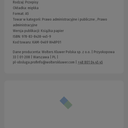
Rodzaj:
Przepisy
Okładka:
miękka
Format:
A5
Towar w kategorii:
Prawo administracyjne i publiczne
,
Prawo
administracyjne
Wersja publikacji:
Książka papier
ISBN:
978-83-8438-445-9
Kod towaru:
KAM-0469 W48P01
Dane producenta: Wolters Kluwer Polska sp. z o.o. | Przyokopowa
33 | 01-208 | Warszawa | PL |
pl-obsluga.profinfo@wolterskluwer.com
|
+48 801 04 45 45