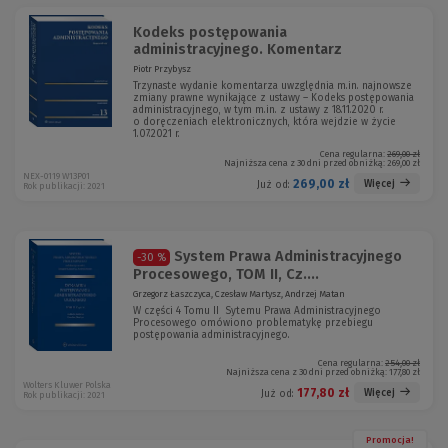
Kodeks postępowania
administracyjnego. Komentarz
Piotr Przybysz
Trzynaste wydanie komentarza uwzględnia m.in. najnowsze
zmiany prawne wynikające z ustawy – Kodeks postępowania
administracyjnego, w tym m.in. z ustawy z 18.11.2020 r.
o doręczeniach elektronicznych, która wejdzie w życie
1.07.2021 r.
Cena regularna:
269,00 zł
Najniższa cena z 30 dni przed obniżką:
269,00 zł
NEX-0119 W13P01
269,00 zł
Więcej
Już od:
Rok publikacji: 2021
System Prawa Administracyjnego
-30 %
Procesowego, TOM II, Cz....
Grzegorz Łaszczyca, Czesław Martysz, Andrzej Matan
W części 4 Tomu II Sytemu Prawa Administracyjnego
Procesowego omówiono problematykę przebiegu
postępowania administracyjnego.
Cena regularna:
254,00 zł
Najniższa cena z 30 dni przed obniżką:
177,80 zł
Wolters Kluwer Polska
177,80 zł
Więcej
Już od:
Rok publikacji: 2021
Promocja!