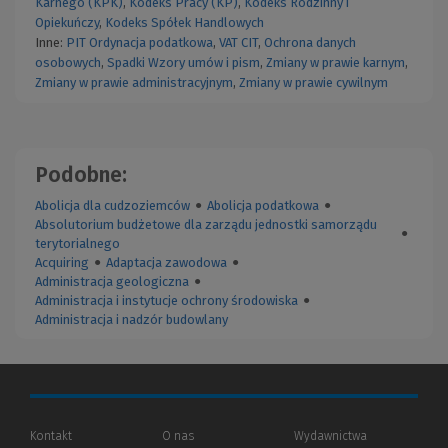
Karnego (KPK)
,
Kodeks Pracy (KP)
,
Kodeks Rodzinny i
Opiekuńczy
,
Kodeks Spółek Handlowych
Inne:
PIT
Ordynacja podatkowa
,
VAT
CIT
,
Ochrona danych
osobowych
,
Spadki
Wzory umów i pism
,
Zmiany w prawie karnym
,
Zmiany w prawie administracyjnym
,
Zmiany w prawie cywilnym
Podobne:
Abolicja dla cudzoziemców
●
Abolicja podatkowa
●
Absolutorium budżetowe dla zarządu jednostki samorządu
●
terytorialnego
Acquiring
●
Adaptacja zawodowa
●
Administracja geologiczna
●
Administracja i instytucje ochrony środowiska
●
Administracja i nadzór budowlany
Kontakt
O nas
Wydawnictwa