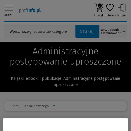
0
Menu
Koszyk
Ulubione
Zaloguj
Wyszukiwanie
Szukaj
zaawansowane
Administracyjne
postępowanie uproszczone
Książki, ebooki i publikacje: Administracyjne postępowanie
uproszczone
Sortuj:
Postępowanie administracyjne i
-10 %