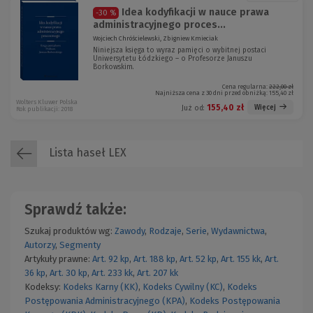
Idea kodyfikacji w nauce prawa
-30 %
administracyjnego proces...
Wojciech Chróścielewski, Zbigniew Kmieciak
Niniejsza księga to wyraz pamięci o wybitnej postaci
Uniwersytetu Łódzkiego – o Profesorze Januszu
Borkowskim.
Cena regularna:
222,00 zł
Najniższa cena z 30 dni przed obniżką:
155,40 zł
Wolters Kluwer Polska
155,40 zł
Więcej
Już od:
Rok publikacji: 2018
Lista haseł LEX
Sprawdź także:
Szukaj produktów wg:
Zawody
,
Rodzaje
,
Serie
,
Wydawnictwa
,
Autorzy
,
Segmenty
Artykuły prawne:
Art. 92 kp
,
Art. 188 kp
,
Art. 52 kp
,
Art. 155 kk
,
Art.
36 kp
,
Art. 30 kp
,
Art. 233 kk
,
Art. 207 kk
Kodeksy:
Kodeks Karny (KK)
,
Kodeks Cywilny (KC)
,
Kodeks
Postępowania Administracyjnego (KPA)
,
Kodeks Postępowania