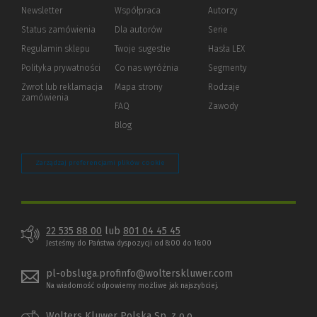
Newsletter
Współpraca
Autorzy
Status zamówienia
Dla autorów
(Nowe
(Link
Serie
okno)
do
Regulamin sklepu
Twoje sugestie
Hasła LEX
innej
strony)
Polityka prywatności
(Nowe
(Link
Co nas wyróżnia
Segmenty
okno)
do
Zwrot lub reklamacja
Mapa strony
Rodzaje
innej
zamówienia
strony)
FAQ
Zawody
Blog
Zarządzaj preferencjami plików cookie
22 535 88 00
lub
801 04 45 45
Jesteśmy do Państwa dyspozycji od 8:00 do 16:00
pl-obsluga.profinfo@wolterskluwer.com
Na wiadomość odpowiemy możliwe jak najszybciej.
Wolters Kluwer Polska Sp. z o.o.