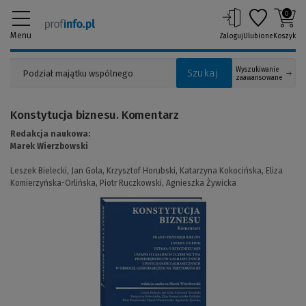
0
Menu
Zaloguj
Ulubione
Koszyk
Wyszukiwanie
Szukaj
zaawansowane
Konstytucja biznesu. Komentarz
Redakcja naukowa:
Marek Wierzbowski
Leszek Bielecki,
Jan Gola,
Krzysztof Horubski,
Katarzyna Kokocińska,
Eliza
Komierzyńska-Orlińska,
Piotr Ruczkowski,
Agnieszka Żywicka
(Link
do
innej
strony)