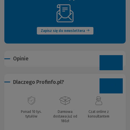
(Nowe
okno)
Zapisz się do newslettera
Opinie
Dlaczego Profinfo.pl?
Ponad 10 tys.
Darmowa
Czat online z
tytułów
dostawa już od
konsultantem
180zł