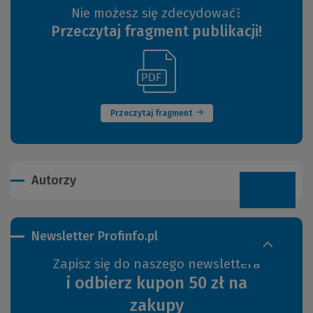
Nie możesz się zdecydować?
Przeczytaj fragment publikacji!
(Link
(Nowe
do
okno)
innej
strony)
Przeczytaj fragment
Autorzy
Newsletter Profinfo.pl
Zapisz się do naszego newslettera
i odbierz kupon 50 zł na
zakupy