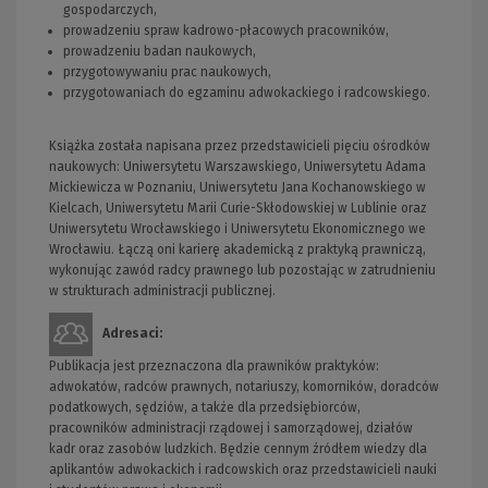
gospodarczych,
prowadzeniu spraw kadrowo-płacowych pracowników,
prowadzeniu badan naukowych,
przygotowywaniu prac naukowych,
przygotowaniach do egzaminu adwokackiego i radcowskiego.
Książka została napisana przez przedstawicieli pięciu ośrodków
naukowych: Uniwersytetu Warszawskiego, Uniwersytetu Adama
Mickiewicza w Poznaniu, Uniwersytetu Jana Kochanowskiego w
Kielcach, Uniwersytetu Marii Curie-Skłodowskiej w Lublinie oraz
Uniwersytetu Wrocławskiego i Uniwersytetu Ekonomicznego we
Wrocławiu. Łączą oni karierę akademicką z praktyką prawniczą,
wykonując zawód radcy prawnego lub pozostając w zatrudnieniu
w strukturach administracji publicznej.
Adresaci:
Publikacja jest przeznaczona dla prawników praktyków:
adwokatów, radców prawnych, notariuszy, komorników, doradców
podatkowych, sędziów, a także dla przedsiębiorców,
pracowników administracji rządowej i samorządowej, działów
kadr oraz zasobów ludzkich. Będzie cennym źródłem wiedzy dla
aplikantów adwokackich i radcowskich oraz przedstawicieli nauki