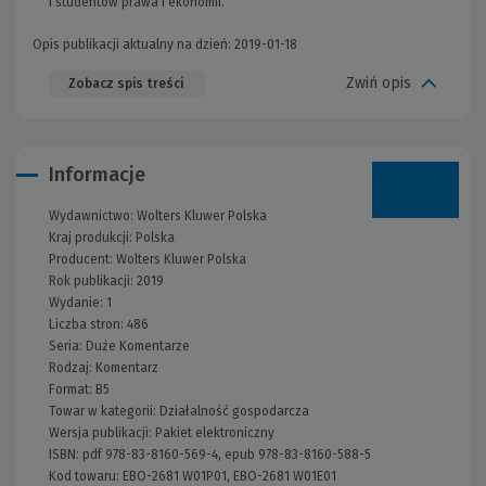
i studentów prawa i ekonomii.
Opis publikacji aktualny na dzień: 2019-01-18
Zwiń opis
Zobacz spis treści
Informacje
Wydawnictwo:
Wolters Kluwer Polska
Kraj produkcji: Polska
Producent:
Wolters Kluwer Polska
Rok publikacji:
2019
Wydanie:
1
Liczba stron:
486
Seria:
Duże Komentarze
Rodzaj:
Komentarz
Format:
B5
Towar w kategorii:
Działalność gospodarcza
Wersja publikacji:
Pakiet elektroniczny
ISBN:
pdf 978-83-8160-569-4, epub 978-83-8160-588-5
Kod towaru:
EBO-2681 W01P01, EBO-2681 W01E01