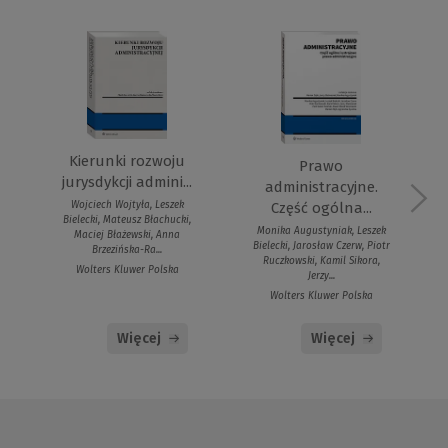
Kierunki rozwoju
Prawo
jurysdykcji admini...
administracyjne.
Wojciech Wojtyła, Leszek
Część ogólna...
Bielecki, Mateusz Błachucki,
Monika Augustyniak, Leszek
Maciej Błażewski, Anna
Bielecki, Jarosław Czerw, Piotr
Brzezińska-Ra...
Ruczkowski, Kamil Sikora,
Wolters Kluwer Polska
Jerzy...
Wolters Kluwer Polska
Więcej
Więcej