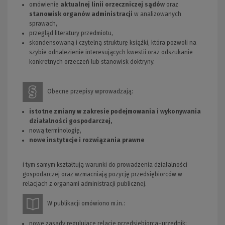
omówienie
aktualnej linii orzeczniczej sądów
oraz
stanowisk organów administracji
w analizowanych
sprawach,
przegląd literatury przedmiotu,
skondensowaną i czytelną strukturę książki, która pozwoli na
szybie odnalezienie interesujących kwestii oraz odszukanie
konkretnych orzeczeń lub stanowisk doktryny.
Obecne przepisy wprowadzają:
istotne zmiany w zakresie podejmowania i wykonywania
działalności gospodarczej,
nową terminologię,
nowe instytucje i rozwiązania prawne
i tym samym kształtują warunki do prowadzenia działalności
gospodarczej oraz wzmacniają pozycję przedsiębiorców w
relacjach z organami administracji publicznej.
W publikacji omówiono m.in.:
nowe zasady regulujące relacje przedsiębiorca–urzędnik;