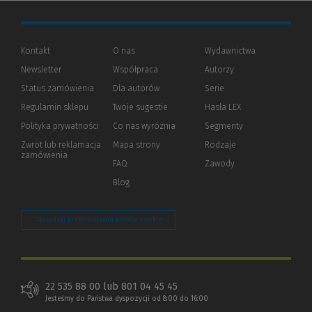
Kontakt
O nas
Wydawnictwa
Newsletter
Współpraca
Autorzy
Status zamówienia
Dla autorów
(Nowe
(Link
Serie
okno)
do
Regulamin sklepu
Twoje sugestie
Hasła LEX
innej
strony)
Polityka prywatności
(Nowe
(Link
Co nas wyróżnia
Segmenty
okno)
do
Zwrot lub reklamacja
Mapa strony
Rodzaje
innej
zamówienia
strony)
FAQ
Zawody
Blog
Zarządzaj preferencjami plików cookie
22 535 88 00 lub 801 04 45 45
Jesteśmy do Państwa dyspozycji od 8:00 do 16:00