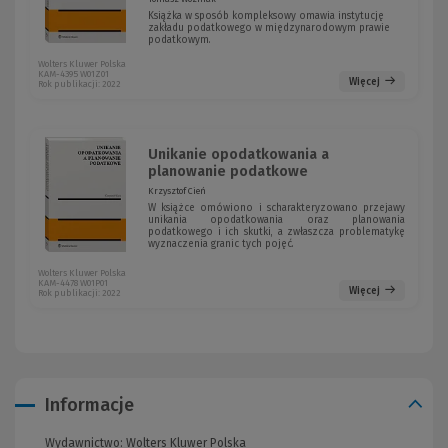
Książka w sposób kompleksowy omawia instytucję
zakładu podatkowego w międzynarodowym prawie
podatkowym.
Wolters Kluwer Polska
KAM-4395 W01Z01
Więcej
Rok publikacji: 2022
Unikanie opodatkowania a
planowanie podatkowe
Krzysztof Cień
W książce omówiono i scharakteryzowano przejawy
unikania opodatkowania oraz planowania
podatkowego i ich skutki, a zwłaszcza problematykę
wyznaczenia granic tych pojęć.
Wolters Kluwer Polska
KAM-4478 W01P01
Więcej
Rok publikacji: 2022
Informacje
Wydawnictwo:
Wolters Kluwer Polska