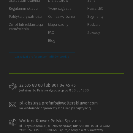
Status zamówienia
Dla autorów
(Nowe
(Link
Serie
okno)
do
Regulamin sklepu
Twoje sugestie
Hasła LEX
innej
strony)
Polityka prywatności
(Nowe
(Link
Co nas wyróżnia
Segmenty
okno)
do
Zwrot lub reklamacja
Mapa strony
Rodzaje
innej
zamówienia
strony)
FAQ
Zawody
Blog
Zarządzaj preferencjami plików cookie
22 535 88 00 lub 801 04 45 45
Jesteśmy do Państwa dyspozycji od 8:00 do 16:00
pl-obsluga.profinfo@wolterskluwer.com
Na wiadomość odpowiemy możliwe jak najszybciej.
Wolters Kluwer Polska Sp. z o.o.
ul. Przyokopowa 33, 01-208 Warszawa; NIP: 583-001-89-31, REGON:
190610277, KRS: 0000709879, Sąd rejonowy dla M.S. Warszawy