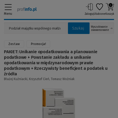
0
Menu
Zaloguj
Ulubione
Koszyk
Wyszukiwanie
Szukaj
zaawansowane
Zestaw
Promocja!
PAKIET: Unikanie opodatkowania a planowanie
podatkowe + Powstanie zakładu a unikanie
opodatkowania w międzynarodowym prawie
podatkowym + Rzeczywisty beneficjent a podatek u
źródła
Błażej Kuźniacki,
Krzysztof Cień,
Tomasz Woźniak
(Link
do
innej
strony)