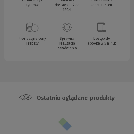
Ponad 10 tys.
Darmowa
Czat online z
tytułów
dostawa już od
konsultantem
180zł
Promocyjne ceny
Sprawna
Dostęp do
i rabaty
realizacja
ebooka w 5 minut
zamówienia
Ostatnio oglądane produkty