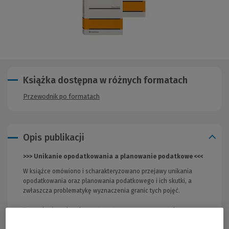
Książka dostępna w różnych formatach
Przewodnik po formatach
Opis publikacji
>>> Unikanie opodatkowania a planowanie podatkowe <<<
W książce omówiono i scharakteryzowano przejawy unikania
opodatkowania oraz planowania podatkowego i ich skutki, a
zwłaszcza problematykę wyznaczenia granic tych pojęć.
Rozważania o charakterze teoretycznoprawnym zostały
wzbogacone licznymi odniesieniami do praktyki stosowania