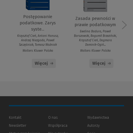
Postępowanie
Zasada pewności w
podatkowe. Zarys
prawie podatkowym
syste...
Ewelina Badura, Paweł
Borszowski, Bogumił Brzeziński,
Krzysztof Cień, Antoni Hanusz,
Krzysztof Cień, Dagmara
Andrzej Niezgoda, Paweł
Dominik-Ogiń...
Szczęśniak, Tomasz Woźniak
Wolters Kluwer Polska
Wolters Kluwer Polska
Więcej
Więcej
Kontakt
O nas
Wydawnictwa
Newsletter
Współpraca
Autorzy