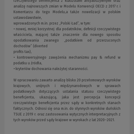
rzeczywistego beneficjenta z klauzulami antyabuzywnymi oraz
analizę najnowszych zmian w Modelu Konwencji OECD z 2017 r. i
Komentarzu do tego Modelu,a także nowelizacji w polskim
ustawodawstwie,
wprowadzonych m.in. przez „Polski Ład”, w tym:
• nowej, mniej korzystnej dla podatników, definicji rzeczywistego
właściciela, mającej także znaczenie dla nowego sposobu
opodatkowania zwanego „podatkiem od przerzuconych
dochodów” (diverted
profits tax),
• kontrowersyjnego zawężenia mechanizmu pay & refund w
podatku u źródła,
• kryteriów dochowania należytej staranności.
W opracowaniu zawarto analizę blisko 20 przełomowych wyroków
krajowych, unijnych i międzynarodowych w sprawach
podatkowych dotyczących ustalania statusu rzeczywistego
beneficjenta, ukazującą, jaka jest percepcja koncepcji
rzeczywistego beneficjenta przez sądy w konkretnych stanach
faktycznych. Odnosi się ona m.in. do słynnych wyroków duńskich
TSUE z 2019 r. oraz zastosowania wytycznych interpretacyjnych z
tych wyroków przed sądy krajowe w wyrokach z lat 2020–2021.