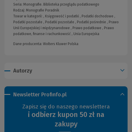
Seria:
Monografie. Biblioteka przeglądu podatkowego
Rodzaj:
Monografie
Poradnik
Towar w kategorii: ,
Księgowość i podatki
,
Podatki dochodowe
,
Podatki pozostałe
,
Podatki pozostałe
,
Podatki pośrednie
,
Prawo
Unii Europejskiej i międzynarodowe
,
Prawo podatkowe
,
Prawo
podatkowe, finanse i rachunkowość
,
Unia Europejska
Dane producenta: Wolters Kluwer Polska
Autorzy
Newsletter Profinfo.pl
Zapisz się do naszego newslettera
i odbierz kupon 50 zł na
zakupy