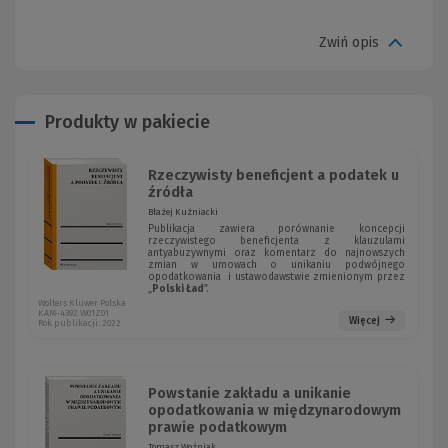
Zwiń opis
Produkty w pakiecie
Rzeczywisty beneficjent a podatek u
źródła
Błażej Kuźniacki
Publikacja zawiera porównanie koncepcji
rzeczywistego beneficjenta z klauzulami
antyabuzywnymi oraz komentarz do najnowszych
zmian w umowach o unikaniu podwójnego
opodatkowania i ustawodawstwie zmienionym przez
„
Polski Ład
”.
Wolters Kluwer Polska
KAM-4392 W01Z01
Więcej
Rok publikacji: 2022
Powstanie zakładu a unikanie
opodatkowania w międzynarodowym
prawie podatkowym
Tomasz Woźniak