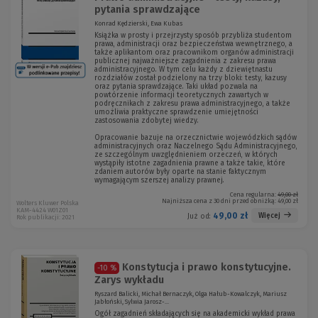
pytania sprawdzające
Konrad Kędzierski, Ewa Kubas
Książka w prosty i przejrzysty sposób przybliża studentom
prawa, administracji oraz bezpieczeństwa wewnętrznego, a
także aplikantom oraz pracownikom organów administracji
publicznej najważniejsze zagadnienia z zakresu prawa
administracyjnego. W tym celu każdy z dziewiętnastu
rozdziałów został podzielony na trzy bloki: testy, kazusy
oraz pytania sprawdzające. Taki układ pozwala na
powtórzenie informacji teoretycznych zawartych w
podręcznikach z zakresu prawa administracyjnego, a także
umożliwia praktyczne sprawdzenie umiejętności
zastosowania zdobytej wiedzy.
Opracowanie bazuje na orzecznictwie wojewódzkich sądów
administracyjnych oraz Naczelnego Sądu Administracyjnego,
ze szczególnym uwzględnieniem orzeczeń, w których
wystąpiły istotne zagadnienia prawne a także takie, które
zdaniem autorów były oparte na stanie faktycznym
wymagającym szerszej analizy prawnej.
Cena regularna:
49,00 zł
Najniższa cena z 30 dni przed obniżką:
49,00 zł
Wolters Kluwer Polska
KAM-4424 W01Z01
49,00 zł
Więcej
Już od:
Rok publikacji: 2021
Konstytucja i prawo konstytucyjne.
-10 %
Zarys wykładu
Ryszard Balicki, Michał Bernaczyk, Olga Hałub-Kowalczyk, Mariusz
Jabłoński, Sylwia Jarosz-...
Ogół zagadnień składających się na akademicki wykład prawa