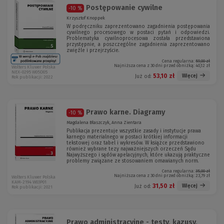
Postępowanie cywilne
-10 %
Krzysztof Knoppek
W podręczniku zaprezentowano zagadnienia postępowania
cywilnego procesowego w postaci pytań i odpowiedzi.
Problematyka cywilnoprocesowa została przedstawiona
przystępnie, a poszczególne zagadnienia zaprezentowano
zwięźle i przejrzyście.
Cena regularna:
59,00 zł
Najniższa cena z 30 dni przed obniżką:
40,12 zł
Wolters Kluwer Polska
NEX-0295 W05D05
53,10 zł
Więcej
Już od:
Rok publikacji: 2022
Prawo karne. Diagramy
-10 %
Magdalena Błaszczyk, Anna Zientara
Publikacja prezentuje wszystkie zasady i instytucje prawa
karnego materialnego w postaci krótkiej informacji
tekstowej oraz tabel i wykresów. W książce przedstawiono
również wybrane tezy najważniejszych orzeczeń Sądu
Najwyższego i sądów apelacyjnych, które ukazują praktyczne
problemy związane ze stosowaniem omawianych norm.
Cena regularna:
35,00 zł
Najniższa cena z 30 dni przed obniżką:
23,79 zł
Wolters Kluwer Polska
KAM-2194 W03P01
31,50 zł
Więcej
Już od:
Rok publikacji: 2021
Prawo administracyjne - testy, kazusy,