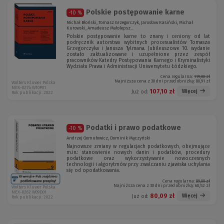
Polskie postępowanie karne
-10 %
Michał Błoński, Tomasz Grzegorczyk, Jarosław Kasiński, Michał
Kurowski, Amadeusz Małolepsz...
Polskie postępowanie karne to znany i ceniony od lat
podręcznik autorstwa wybitnych procesualistów Tomasza
Grzegorczyka i Janusza Tylmana. Jubileuszowe 10. wydanie
zostało zaktualizowane i uzupełnione przez zespół
pracowników Katedry Postępowania Karnego i Kryminalistyki
Wydziału Prawa i Administracji Uniwersytetu Łódzkiego.
Cena regularna:
119,00 zł
Najniższa cena z 30 dni przed obniżką:
80,91 zł
Wolters Kluwer Polska
NEX-0274 W10P01
107,10 zł
Więcej
Już od:
Rok publikacji: 2022
Podatki i prawo podatkowe
-10 %
Andrzej Gomułowicz, Dominik Mączyński
Najnowsze zmiany w regulacjach podatkowych, obejmujące
m.in.: stanowienie nowych danin i podatków, procedury
podatkowe oraz wykorzystywanie nowoczesnych
technologii i algorytmów przy zwalczaniu zjawiska uchylania
się od opodatkowania.
Cena regularna:
89,00 zł
Najniższa cena z 30 dni przed obniżką:
60,52 zł
Wolters Kluwer Polska
NEX-0262 W09D01
80,09 zł
Więcej
Już od:
Rok publikacji: 2022