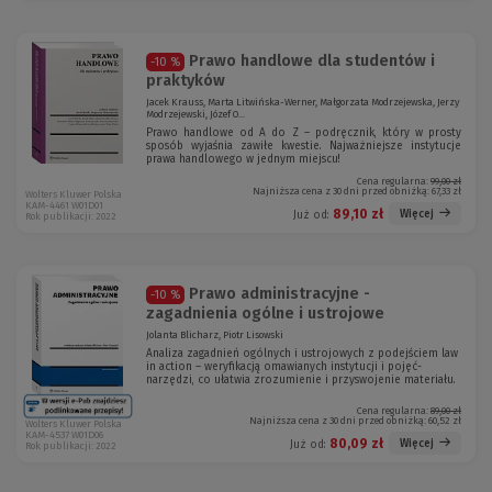
Prawo handlowe dla studentów i
-10 %
praktyków
Jacek Krauss, Marta Litwińska-Werner, Małgorzata Modrzejewska, Jerzy
Modrzejewski, Józef O...
Prawo handlowe od A do Z – podręcznik, który w prosty
sposób wyjaśnia zawiłe kwestie. Najważniejsze instytucje
prawa handlowego w jednym miejscu!
Cena regularna:
99,00 zł
Najniższa cena z 30 dni przed obniżką:
67,33 zł
Wolters Kluwer Polska
KAM-4461 W01D01
89,10 zł
Więcej
Już od:
Rok publikacji: 2022
Prawo administracyjne -
-10 %
zagadnienia ogólne i ustrojowe
Jolanta Blicharz, Piotr Lisowski
Analiza zagadnień ogólnych i ustrojowych z podejściem law
in action – weryfikacją omawianych instytucji i pojęć-
narzędzi, co ułatwia zrozumienie i przyswojenie materiału.
Cena regularna:
89,00 zł
Najniższa cena z 30 dni przed obniżką:
60,52 zł
Wolters Kluwer Polska
KAM-4537 W01D06
80,09 zł
Więcej
Już od:
Rok publikacji: 2022