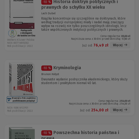
Historia doktryn politycznych i
-10 %
prawnych do schyłku XX wieku
Lech Dubel
Książka koncentruje się szczególnie na doktrynach, które
według tradycji europejskiej miały i nadal mają znaczący
wpływ na rozwój nie tylko poszczególnych ideologii, lecz
także współczesnych instytucji politycznych i prawnych.
Cena regularna:
85,00 zł
Najniższa cena z 30 dni przed obniżką:
57,80 zł
Wolters Kluwer Polska
NEX-0077 W05D02
76,49 zł
Więcej
Już od:
Rok publikacji: 2022
Kryminologia
-10 %
Brunon Hołyst
Dwunaste wydanie podręcznika akademickiego, który służy
studentom i praktykom niemal 40 lat.
Cena regularna:
254,00 zł
Najniższa cena z 30 dni przed obniżką:
254,00 zł
NEX-1006 W12P01
254,00 zł
Więcej
Już od:
Rok publikacji: 2022
Powszechna historia państwa i
-10 %
prawa