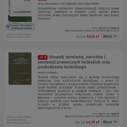
Adam Bieranowski, Piotr Bogdalski, Mieczysław Goettel
Kompleksowe omówienie najważniejszych instytucji prawa
cywilnego, zawartych w działach: część ogólna, prawo
rzeczowe, prawo zobowiązań, prawo spadkowe oraz prawo
rodzinne.
Cena regularna:
59,00 zł
Najniższa cena z 30 dni przed obniżką:
41,30 zł
Wolters Kluwer Polska
53,10 zł
Więcej
Już od:
Rok publikacji: 2022
Słownik terminów, zwrotów i
-10 %
sentencji prawniczych łacińskich oraz
pochodzenia łacińskiego
Marek Kuryłowicz
Słownik ułatwi zapoznanie się z łacińską terminologią
prawniczą oraz pochodzenia łacińskiego, a przez to
również korzystanie z podręczników i literatury prawniczej.
Język łaciński pozostaje bowiem nadal powszechnym i
uniwersalnym językiem w naukach prawnych i bez jego
minimalnej przynajmniej znajomości trudno mówić o
właściwej i rzetelnej wiedzy prawniczej, a tym bardziej o
kulturze prawnej oraz humanistycznej. Dotyczy to także
licznych w polskim języku prawniczym terminów
wywodzących się z łaciny.
Cena regularna:
49,00 zł
Najniższa cena z 30 dni przed obniżką:
33,33 zł
Wolters Kluwer Polska
KAM-0076 W06D04
44,10 zł
Więcej
Już od:
Rok publikacji: 2022