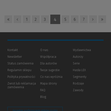
4
1
2
3
5
6
7
Kontakt
O nas
Wydawnictwa
Newsletter
Współpraca
Autorzy
Status zamówienia
Dla autorów
(Nowe
(Link
Serie
okno)
do
Regulamin sklepu
Twoje sugestie
Hasła LEX
innej
strony)
Polityka prywatności
(Nowe
(Link
Co nas wyróżnia
Segmenty
okno)
do
Zwrot lub reklamacja
Mapa strony
Rodzaje
innej
zamówienia
strony)
FAQ
Zawody
Blog
Zarządzaj preferencjami plików cookie