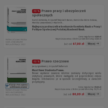
Prawo pracy i ubezpieczeń
-10 %
społecznych
Kamil Antonów, Krzysztof Wojciech Baran, Dominika Dörre-Kolasa,
Monika Lewandowicz-Machnik...
Najlepszy podręcznik w konkursie Komitetu Nauk o Pracy i
Polityce Społecznej Polskiej Akademii Nauk.
Cena regularna:
67,00 zł
Najniższa cena z 30 dni przed obniżką:
67,00 zł
Wolters Kluwer Polska
KAM-2558 W04P01
67,00 zł
Więcej
Już od:
Rok publikacji: 2022
Prawo rzeczowe
-10 %
Jerzy Ignatowicz, Krzysztof Stefaniuk
Must Have Studenta Prawa.
Nowe wydanie zawiera istotne zamiany dotyczące wielu
instytucji prawnych, które nastąpiły od poprzedniej edycji
książki. Omówiono je w sposób szczegółowy, a zarazem
przystępny.
Cena regularna:
89,00 zł
Najniższa cena z 30 dni przed obniżką:
53,72 zł
Wolters Kluwer Polska
NEX-0413 W05D05
80,09 zł
Więcej
Już od:
Rok publikacji: 2022