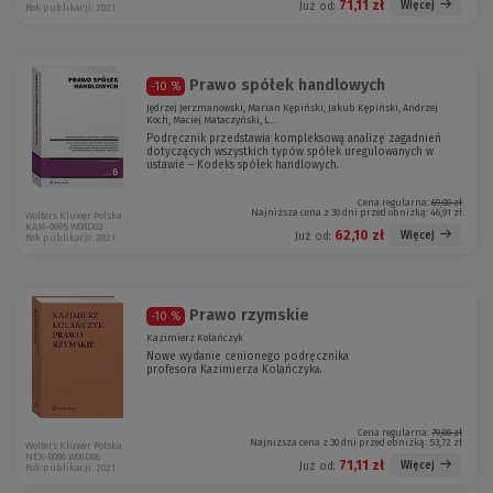
71,11 zł
Więcej
Już od:
Rok publikacji: 2021
Prawo spółek handlowych
-10 %
Jędrzej Jerzmanowski, Marian Kępiński, Jakub Kępiński, Andrzej
Koch, Maciej Mataczyński, L...
Podręcznik przedstawia kompleksową analizę zagadnień
dotyczących wszystkich typów spółek uregulowanych w
ustawie – Kodeks spółek handlowych.
Cena regularna:
69,00 zł
Najniższa cena z 30 dni przed obniżką:
46,91 zł
Wolters Kluwer Polska
KAM-0695 W08D02
62,10 zł
Więcej
Już od:
Rok publikacji: 2021
Prawo rzymskie
-10 %
Kazimierz Kolańczyk
Nowe wydanie cenionego podręcznika
profesora Kazimierza Kolańczyka.
Cena regularna:
79,00 zł
Najniższa cena z 30 dni przed obniżką:
53,72 zł
Wolters Kluwer Polska
NEX-0096 W06D06
71,11 zł
Więcej
Już od:
Rok publikacji: 2021