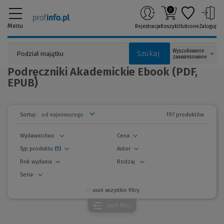
0
Menu
Rejestracja
Koszyk
Ulubione
Zaloguj
Wyszukiwanie
Szukaj
zaawansowane
Podręczniki Akademickie Ebook (PDF,
EPUB)
197 produktów
Sortuj:
Wydawnictwo
Cena
Typ produktu
(1)
Autor
Rok wydania
Rodzaj
Seria
usuń wszystkie filtry
zwiń
filtry