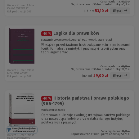
Cena regularna:
59,00 zł
Najniższa cena z 30 dni przed obniżką:
40,12 zł
Wolters Kluwer Polska
KAM-2557 W02P01
53,10 zł
Więcej
Już od:
Rok publikacji: 2021
Logika dla prawników
-10 %
Sławomir Lewandowski, Andrzej Malinowski, Jacek Petzel
W książce przedstawiono hasła związane m.in. z podstawami
logiki formalnej, semiotyki i pragmatyki, teorii pytań oraz
teorii argumentacji.
Cena regularna:
59,00 zł
Najniższa cena z 30 dni przed obniżką:
59,00 zł
Wolters Kluwer Polska
NEX-0752 W03P01
59,00 zł
Więcej
Już od:
Rok publikacji: 2021
Historia państwa i prawa polskiego
-10 %
(966-1795)
Wacław Uruszczak
Opracowanie ukazuje ewolucję ustrojową państwa polskiego
oraz następujące kolejno przekształcenia jego instytucji
politycznych i prawnych.
Cena regularna:
79,00 zł
Najniższa cena z 30 dni przed obniżką:
53,72 zł
Wolters Kluwer Polska
KAM-1549 W04D05