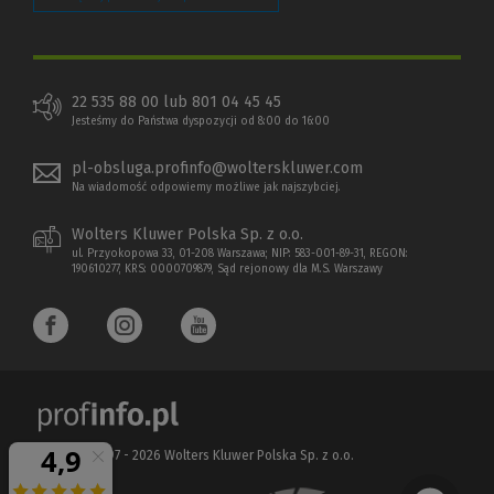
22 535 88 00 lub 801 04 45 45
Jesteśmy do Państwa dyspozycji od 8:00 do 16:00
pl-obsluga.profinfo@wolterskluwer.com
Na wiadomość odpowiemy możliwe jak najszybciej.
Wolters Kluwer Polska Sp. z o.o.
ul. Przyokopowa 33, 01-208 Warszawa; NIP: 583-001-89-31, REGON:
190610277, KRS: 0000709879, Sąd rejonowy dla M.S. Warszawy
Copyright 1997 - 2026 Wolters Kluwer Polska Sp. z o.o.