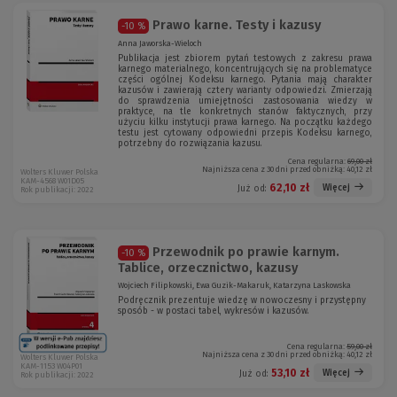
Prawo karne. Testy i kazusy
-10 %
Anna Jaworska-Wieloch
Publikacja jest zbiorem pytań testowych z zakresu prawa
karnego materialnego, koncentrujących się na problematyce
części ogólnej Kodeksu karnego. Pytania mają charakter
kazusów i zawierają cztery warianty odpowiedzi. Zmierzają
do sprawdzenia umiejętności zastosowania wiedzy w
praktyce, na tle konkretnych stanów faktycznych, przy
użyciu kilku instytucji prawa karnego. Na początku każdego
testu jest cytowany odpowiedni przepis Kodeksu karnego,
potrzebny do rozwiązania kazusu.
Cena regularna:
69,00 zł
Najniższa cena z 30 dni przed obniżką:
40,12 zł
Wolters Kluwer Polska
KAM-4568 W01D05
62,10 zł
Więcej
Już od:
Rok publikacji: 2022
Przewodnik po prawie karnym.
-10 %
Tablice, orzecznictwo, kazusy
Wojciech Filipkowski, Ewa Guzik-Makaruk, Katarzyna Laskowska
Podręcznik prezentuje wiedzę w nowoczesny i przystępny
sposób - w postaci tabel, wykresów i kazusów.
Cena regularna:
59,00 zł
Najniższa cena z 30 dni przed obniżką:
40,12 zł
Wolters Kluwer Polska
KAM-1153 W04P01
53,10 zł
Więcej
Już od:
Rok publikacji: 2022