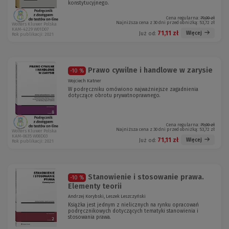
konstytucyjnego.
Cena regularna:
79,00 zł
Najniższa cena z 30 dni przed obniżką:
53,72 zł
Wolters Kluwer Polska
KAM-4229 W01D07
71,11 zł
Więcej
Już od:
Rok publikacji: 2021
Prawo cywilne i handlowe w zarysie
-10 %
Wojciech Katner
W podręczniku omówiono najważniejsze zagadnienia
dotyczące obrotu prywatnoprawnego.
Cena regularna:
79,00 zł
Najniższa cena z 30 dni przed obniżką:
53,72 zł
Wolters Kluwer Polska
KAM-0635 W08D03
71,11 zł
Więcej
Już od:
Rok publikacji: 2021
Stanowienie i stosowanie prawa.
-10 %
Elementy teorii
Andrzej Korybski, Leszek Leszczyński
Książka jest jednym z nielicznych na rynku opracowań
podręcznikowych dotyczących tematyki stanowienia i
stosowania prawa.