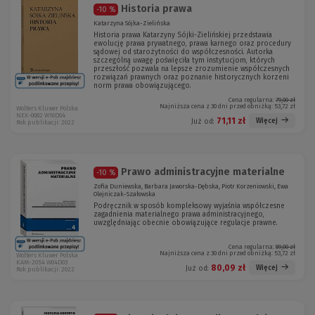
Historia prawa
-10 %
Katarzyna Sójka-Zielińska
Historia prawa Katarzyny Sójki-Zielińskiej przedstawia
ewolucję prawa prywatnego, prawa karnego oraz procedury
sądowej od starożytności do współczesności. Autorka
szczególną uwagę poświęciła tym instytucjom, których
przeszłość pozwala na lepsze zrozumienie współczesnych
rozwiązań prawnych oraz poznanie historycznych korzeni
norm prawa obowiązującego.
Cena regularna:
79,00 zł
Najniższa cena z 30 dni przed obniżką:
53,72 zł
Wolters Kluwer Polska
NEX-0082 W16D04
71,11 zł
Więcej
Już od:
Rok publikacji: 2022
Prawo administracyjne materialne
-10 %
Zofia Duniewska, Barbara Jaworska-Dębska, Piotr Korzeniowski, Ewa
Olejniczak-Szałowska
Podręcznik w sposób kompleksowy wyjaśnia współczesne
zagadnienia materialnego prawa administracyjnego,
uwzględniając obecnie obowiązujące regulacje prawne.
Cena regularna:
89,00 zł
Najniższa cena z 30 dni przed obniżką:
53,72 zł
Wolters Kluwer Polska
KAM-2054 W04D03
80,09 zł
Więcej
Już od:
Rok publikacji: 2022