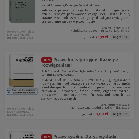
Michał Sczaniecki, Katarzyna Sójka-Zielińska
Publikacja przekazuje bogactwo materiału, obejmującego
dzieje ustrojów państwowych całego kręgu naszej kultury
prawnej, w sposób jasny, przystępny, ułatwiający czytającemu
przyswojenie wiedzy o przedmiocie.
Cena regularna:
79,00 zł
Najniższa cena z 30 dni przed obniżką:
53,72 zł
Wolters Kluwer Polska
NEX-0323 W12D03
71,11 zł
Więcej
Już od:
Rok publikacji: 2022
Prawo konstytucyjne. Kazusy z
-10 %
rozwiązaniami
Piotr Chybalski, Ewelina Gierach, Mirosław Granat, Zbigniew Gromek,
Dominik Łukowiak, Alek...
Książka to zbiór kazusów z prawa konstytucyjnego wraz z
rozwiązaniami, odnoszących się do wybranych problemów
konstytucyjnych, m.in.: wolności, praw i obowiązków
człowieka i obywatela, źródeł prawa, organów kontroli
państwowej i ochrony prawa, finansów publicznych czy
stanów nadzwyczajnych.
Cena regularna:
50,00 zł
Najniższa cena z 30 dni przed obniżką:
50,00 zł
Wolters Kluwer Polska
KAM-4605 W01D02
50,00 zł
Więcej
Już od:
Rok publikacji: 2022
Prawo cywilne. Zarys wykładu
-10 %