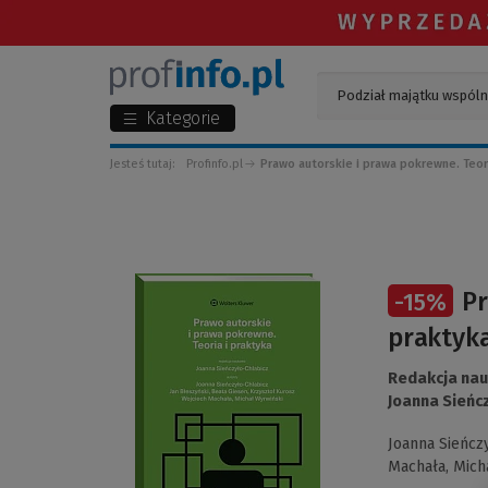
Kategorie
Jesteś tutaj:
Profinfo.pl
Prawo autorskie i prawa pokrewne. Teo
(Link
Pr
-
15
%
do
innej
praktyk
strony)
Redakcja na
Joanna Sieńc
Joanna Sieńcz
Machała,
Mich