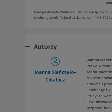
Form
Dane producenta: Wolters Kluwer Polska sp. z o.o. |
pl-obsluga.profinfo@wolterskluwer.com
|
+48 801 04
Autorzy
Joanna Sieńcz
Prawa Własnoś
Joanna Sieńczyło-
sędzia Naczel
zakresu prawa 
Chlabicz
z zakresu praw
Cambridge i w 
Study Uniwers
Szkolnictwa W
rozprawę habil