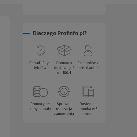
Dlaczego Profinfo.pl?
Ponad 10 tys.
Darmowa
Czat online z
tytułów
dostawa już
konsultantem
od 180zł
Promocyjne
Sprawna
Dostęp do
ceny i rabaty
realizacja
ebooka w 5
zamówienia
minut