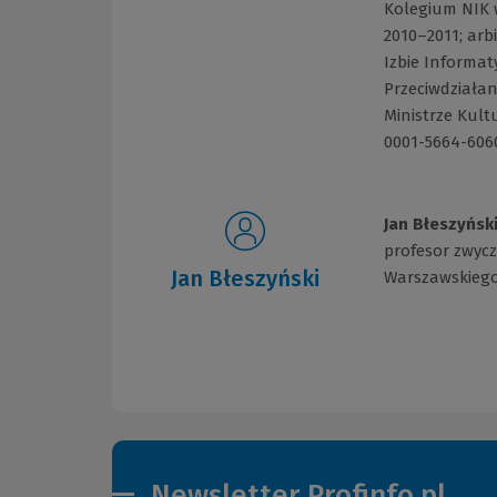
Kolegium NIK w
2010–2011; ar
Izbie Informat
Przeciwdziała
Ministrze Kult
0001-5664-606
Jan Błeszyńsk
profesor zwycz
Jan Błeszyński
Warszawskiego
Newsletter Profinfo.pl