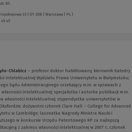
at:
B5
 Przyokopowa 33 | 01-208 | Warszawa | PL |
 45 45
yło-Chlabicz
– profesor doktor habilitowany, kierownik Katedry
ci Intelektualnej Wydziału Prawa Uniwersytetu w Białymstoku;
nego Sądu Administracyjnego orzekający m.in. w sprawach z
własności intelektualnej; specjalistka i autorka publikacji m.in.
a własności intelektualnej; stypendystka uniwersytetów w
Oksfordzie; dożywotni członek Clare Hall – College for Advanced
ytetu w Cambridge; laureatka Nagrody Ministra Nauki i
yższego w konkursie Urzędu Patentowego RP za najlepszą
itacyjną z zakresu własności intelektualnej w 2007 r.; członek