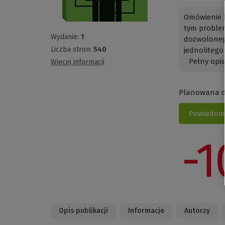
Omówienie 
tym problem
Wydanie:
1
dozwoloneg
Liczba stron:
540
jednolitego
Pełny opis
Więcej informacji
Planowana da
Powiadom 
Opis publikacji
Informacje
Autorzy