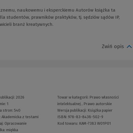
ycznemu, naukowemu i eksperckiemu Autorów książka ta
la studentów, prawników praktyków, tj. sędziów sądów IP,
icieli branż kreatywnych.
Zwiń opis
ublikacji:
2026
Towar w kategorii:
Prawo własności
nie:
1
intelektualnej
,
Prawo autorskie
a stron:
540
Wersja publikacji:
Książka papier
:
Akademicka z testami
ISBN:
978-83-8438-502-9
aj:
Opracowanie
Kod towaru:
KAM-7383 W01P01
dka:
miękka