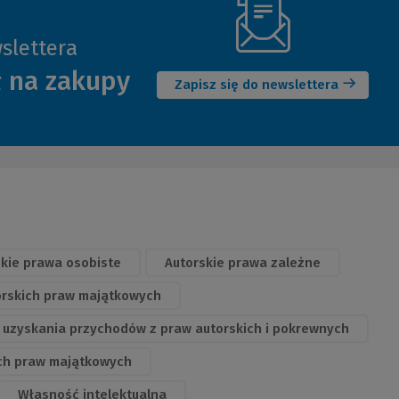
slettera
(Nowe
ł na zakupy
okno)
Zapisz się do newslettera
skie prawa osobiste
Autorskie prawa zależne
orskich praw majątkowych
 uzyskania przychodów z praw autorskich i pokrewnych
ch praw majątkowych
Własność intelektualna