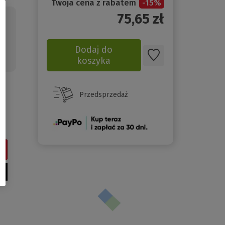
Twoja cena z rabatem
-
15
%
75,65
zł
Dodaj do
koszyka
Przedsprzedaż
(Nowe
okno)