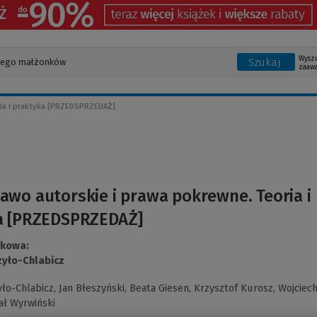
Wysz
Szukaj
zaaw
ria i praktyka [PRZEDSPRZEDAŻ]
awo autorskie i prawa pokrewne. Teoria i
a [PRZEDSPRZEDAŻ]
ukowa:
zyło-Chlabicz
yło-Chlabicz,
Jan Błeszyński,
Beata Giesen,
Krzysztof Kurosz,
Wojciec
ał Wyrwiński