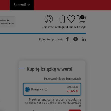
0
ukiwanie
ansowane
Rejestracja
Zaloguj
Ulubione
Koszyk
(Nowe okno)
(Link do innej strony)
(Link do innej strony)
Poleć ten produkt:
Kup tę książkę w wersji
Przewodnik po formatach
89,00 zł
Książka
75,65 zł
Przekreślona cena jest ceną regularną
h
Najniższa cena z 30 dni przed obniżką:
62,30
zł