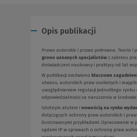
Opis publikacji
Prawo autorskie i prawa pokrewne. Teoria i 
grono uznanych specjalistów
z zakresu pra
doświadczeni naukowcy i praktycy od lat wsp
W publikacji omówiono
kluczowe zagadnieni
utworu, autorskich praw osobistych i mają
uwzględnieniem regulacji jednolitego rynku c
odpowiedzialności za naruszenia w środowis
Istotnym atutem i
nowością na rynku wyda
dotyczących ochrony praw autorskich i praw
ilustrowanymi przykładami. Opracowanie w 
sądami IP w sprawach o ochronę praw autor
rozstrzyganych przed tymi sądami.